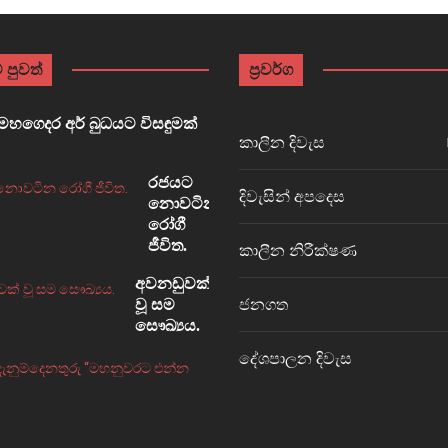
 පුවත්
ප්‍රවර්ග
හගෙදර අර් බුධයට විසඳුමක්
කාලීන දිවැස
රජයට
දිවැසින් අපදෙස
නොවටින
රෝගී
ජීවිත.
කාලීන නිරීක්ෂණ
අවනඩුවක්
ජනගත
වූ සම
සෞඛ්‍යය.
දේශපාලන දිවැස
නැවත
දැනුම්දෙනතුරු
“මහනුවරට
එන්න
එපා.”