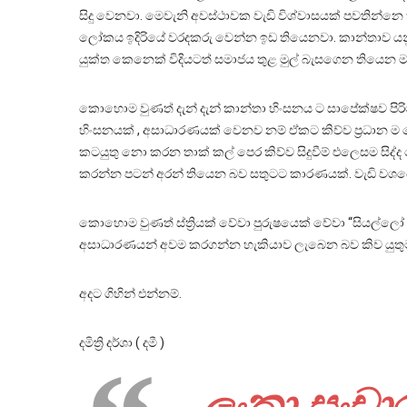
සිදු වෙනවා. මෙවැනි අවස්ථාවක වැඩි විශ්වාසයක් පවතින්
ලෝකය ඉදිරියේ වරදකරු වෙන්න ඉඩ තියෙනවා. කාන්තාව යනු 
යුක්ත කෙනෙක් විදියටත් සමාජය තුළ මුල් බැසගෙන තියෙන මතය
කොහොම වුණත් දැන් දැන් කාන්තා හිංසනය ට සාපේක්ෂව පිර
හිංසනයක් , අසාධාරණයක් වෙනව නම් ඒකට කිව්ව ප්‍රධාන ම හේ
කටයුතු නො කරන තාක් කල් පෙර කිව්ව සිදුවීම් එලෙසම සිද්
කරන්න පටන් අරන් තියෙන බව සතුටට කාරණයක්. වැඩි වශයෙන්
කොහොම වුණත් ස්ත්‍රියක් වේවා පුරුෂයෙක් වේවා “සියල්ලෝ ම 
අසාධාරණයන් අවම කරගන්න හැකියාව ලැබෙන බව කිව යුතුම
අදට ගිහින් එන්නම්.
දමිත්‍රි දර්ශා ( දමී )
ලංකා සංචාර