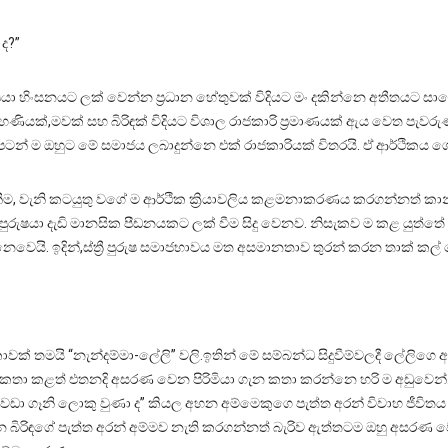
ද?”
ුෂයා හිංසනයට ලක් වෙන්න ප්‍රධාන හේතුවක් විදියට මං දකින්නෙ අතීතයට
හණියක්,මවක් සහ බිරිඳක් විදියට විශාල රාජකාරි ප්‍රමාණයක් ඇය වෙත පැව
පටන් ම ඔහුට මේ සමාජය ලබාදුන්නෙ එක් රාජකාරියක් විතරයි. ඒ ආර්ථිකය ග
ම, වැනි කටයුතු වගේ ම ආර්ථික ක්‍රියාවලිය කළමනාකරණය කරගන්නත් කාන්ත
 පුරුෂයා දැඩි මානසික පීඩනයකට ලක් වීම සිදු වෙනව. නිසැකව ම කළ ය
ීම නෙවෙයි. ඉදින්,ස්ත්‍රී පුරුෂ සමාජභාවය මත අසමානතාව තුරන් කරන තාක් ක
ෘකාවක් තමයි “නැන්දම්මා-ලේලි” වලි.ඉතින් මේ සම්බන්ධ සිදුවීම්වලදී ලේල
කතා කළත් එතනදි අසරණ වෙන පිරිමියා ගැන කතා කරන්නෙ හරි ම අඩුවෙන්. 
ට වඩා ගෑනි ලොකු වුණා ද” කියල අහන අම්මෙකුගෙ පැත්ත අරන් විවාහ ජීවිත
 බිරිඳගේ පැත්ත අරන් අම්මව නැති කරගන්නත් බැරිව ඇත්තටම ඔහු අසරණ වෙන