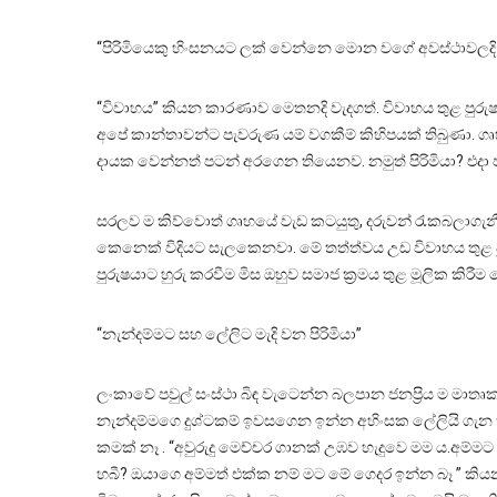
“පිරිමියෙකු හිංසනයට ලක් වෙන්නෙ මොන වගේ අවස්ථාවලදි 
“විවාහය” කියන කාරණාව මෙතනදි වැදගත්. විවාහය තුළ පුර
අපේ කාන්තාවන්ට පැවරුණ යම් වගකීම් කිහිපයක් තිබුණා. ගෘ
දායක වෙන්නත් පටන් අරගෙන තියෙනව. නමුත් පිරිමියා? එදා 
සරලව ම කිව්වොත් ගෘහයේ වැඩ කටයුතු, දරුවන් රැකබලාගැනී
කෙනෙක් විදියට සැලකෙනවා. මේ තත්ත්වය උඩ විවාහය තුළ
පුරුෂයාට හුරු කරවීම මිස ඔහුව සමාජ ක්‍රමය තුළ මූලික කිර
“නැන්දම්මට සහ ලේලිට මැදි වන පිරිමියා”
ලංකාවේ පවුල් සංස්ථා බිඳ වැටෙන්න බලපාන ජනප්‍රිය ම මාත
නැන්දම්මගෙ දුශ්ටකම් ඉවසගෙන ඉන්න අහිංසක ලේලියි ගැන 
කමක් නෑ . “අවුරුදු මෙච්චර ගානක් උඹව හැදුවෙ මම ය.අම්ම
හබී? ඔයාගෙ අම්මත් එක්ක නම් මට මේ ගෙදර ඉන්න බෑ ” කියන