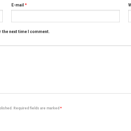
E-mail
*
W
r the next time I comment.
ublished. Required fields are marked
*