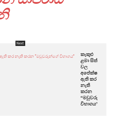
නි
Next
කැකුළු
ළමා සිත්
වල
අපේක්ෂා
ඇති කර
නැති
කරන
“මවුවරුන්ගේ
විභාගය”