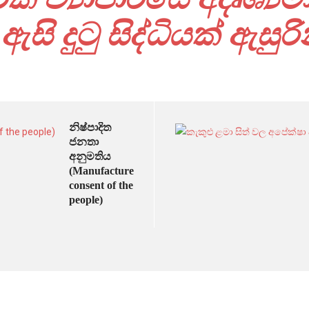
සි දුටු සිද්ධියක් ඇසුරි
නිෂ්පාදිත
ජනතා
අනුමතිය
(Manufactured
consent of the
people)