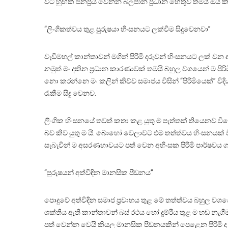
විට හුඟක් ජනප්‍රිය වෙන්න බලපාන ප්‍රධාන හේතුව තමයි ඔය 
“ලිංගිකත්වය තුළ පුරුෂයා හිංසනයට ලක්වීම සිදුවෙනවා”
වැඩිමහල් කාන්තාවන් මගින් පිරිමි දරුවන් හිංසනයට ලක් වන 
නමුත් මං දකින ප්‍රධාන කාරණාවක් තමයි බහුල වශයෙන් ම ප
නො කරන්නෙ මං කලින් කිව්ව සමාජය විසින් “පිරිමියෙක්” වි
රැකීම සිදු වෙනව.
ලිංගික හිංසනයේ තවත් කතා කළ යුතු ම පැත්තක් තියෙනව.
බව කිව යුතු ම යි. බොහෝ වෙලාවට එම තත්ත්වය හිංසනයක්
සැබැවින් ම අසරණභාවයට පත් වෙන අහිංසක පිරිමි පාර්ෂවය ගැන
“පුරුෂයන් අත්විඳින මානසික පීඩනය”
පොදුවේ අත්විදින සමාජ ප්‍රවාහය තුළ මේ තත්ත්වය බහුල වශය
ශක්තිය ඇති කාන්තාවන් බස් රථය හෝ දුම්රිය තුළ ම හඬ නැගීම
පත් වෙන්න වෙයි කියල මානසික පීඩනයකින් පෙළෙන පිරිමි 