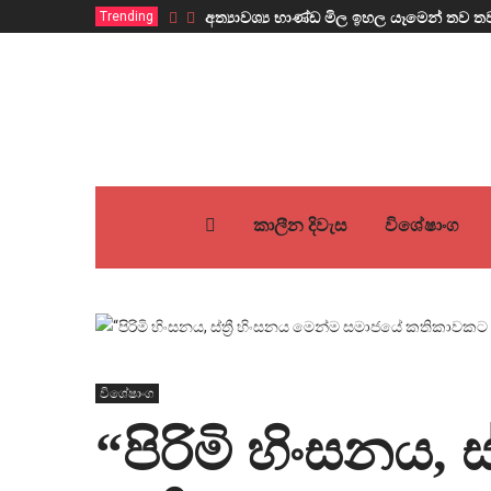
Trending
අත්‍යාවශ්‍ය භාණ්ඩ මිල ඉහල යෑමෙන් ත
කාලීන දිවැස
විශේෂාංග
විශේෂාංග
“පිරිමි හිංසනය, 