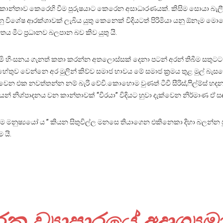
නෙ කාන්තාව කෙරෙහි වීම පුරුෂයාට කෙරෙන අසාධාරණයක්. කිසිම සොයා බැ
විශේෂ ආරක්ශාවක් ලැබිය යුතු කෙනෙක් විදියටත් පිරිමියා යනු ඕනෑම ම
 මීට ප්‍රධානව බලපාන බව කිව යුතු යි.
ිමි හිංසනය ගැනත් කතා කරන්න අතලොස්සක් දෙනා පටන් අරන් තිබීම සතුටට
තුව වෙන්නෙ අර මුලින් කිව්ව සමාජ භාවය මේ සමාජ ක්‍රමය තුළ මුල් බැසගෙ
ද වෙන එක නවත්තන්න නම් බැරි වේවි.කොහොම වුණත් ටීවී සීරිස්,ෆිල්ම්ස් 
 නිශ්පාදනය වන කාන්තාවක් “වීරයා” විදියට හුවා දැක්වෙන නිර්මාණ ඒ ස
මනුෂ්‍යයෝ ය ” කියන සිතුවිල්ල මනසෙ තියාගෙන එකිනෙකා දිහා බලන්න පුළුවන
 යි.
ක ව්‍යාපාරයේ අදෘශ්‍යම