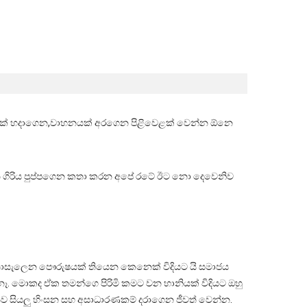
 දොරක් හදාගෙන,වාහනයක් අරගෙන පිළිවෙළක් වෙන්න ඕනෙ
 ගිරිය පුප්පගෙන කතා කරන අපේ රටේ ඊට නො දෙවෙනිව
න් , නොසැලෙන පෞරුෂයක් තියෙන කෙනෙක් විදියට යි සමාජය
ෑ. මොකද ඒක තමන්ගෙ පිරිමි කමට වන හානියක් විදියට ඔහු
ෙනව සියලු හිංසන සහ අසාධාරණකම් දරාගෙන ජීවත් වෙන්න.