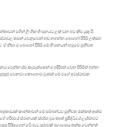
්තාවන් මගින් ලිංගික හිංසනයට ලක් වන බව කිව යුතු යි.
ේ අවස්ථාවල තමන් වෙනුවෙන් හඬ නගන්න බොහෝ පිරිමි උත්සහ
ාව. ඒ නිසා ම බොහෝ පිරිමි මේ හිංසනයන් හමුවේ මුනිවත
ෙන්න ස්ව කැමැත්තෙන් ම ඉදිරිපත් වෙන පිරිමිත් ඉන්න
” යුහුසුළු වෙනවා.කොහොම වුණත් මේ වගේ අවස්ථාවක
්. බහුතරයක් කාන්තාවන් මේ සම්බන්ධව මුනිවත රැක්කත් ආත්ම
ේ ශරීරයේ ස්ථානයක් ස්පර්ශ වුණොත් ප්‍රසිද්ධියේ ලැජ්ජාවට
සු පිරිසගෙන් ගුටි බැට පූජාවක් බලාපොරොත්තු වෙන්නත්