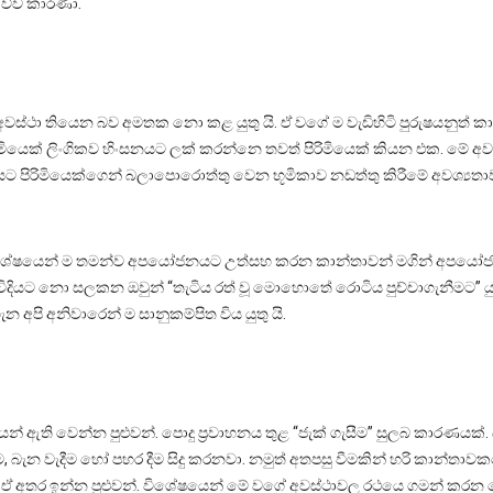
කිව්ව කාරණා.
අවස්ථා තියෙන බව අමතක නො කළ යුතු යි. ඒ වගේ ම වැඩිහිටි පුරුෂයනුත් කාන
ිරිමියෙක් ලිංගිකව හිංසනයට ලක් කරන්නෙ තවත් පිරිමියෙක් කියන එක. ම
දියට පිරිමියෙක්ගෙන් බලාපොරොත්තු වෙන භූමිකාව නඩත්තු කිරීමේ අවශ්‍යත
විශේෂයෙන් ම තමන්ව අපයෝජනයට උත්සහ කරන කාන්තාවන් මගින් අපයෝජනය ව
 විදියට නො සලකන ඔවුන් “තැටිය රත් වූ මොහොතේ රොටිය පුච්චාගැනීමට
 අපි අනිවාරෙන් ම සානුකම්පිත විය යුතු යි.
ෙන් ඇති වෙන්න පුළුවන්. පොදු ප්‍රවාහනය තුළ “ජැක් ගැසීම” සුලබ කාරණයක
, බැන වැදීම හෝ පහර දීම සිදු කරනවා. නමුත් අතපසු වීමකින් හරි කාන්තාවකග
ද ඒ අතර ඉන්න පුළුවන්. විශේෂයෙන් මේ වගේ අවස්ථාවල රථයෙ ගමන් කරන සෙ