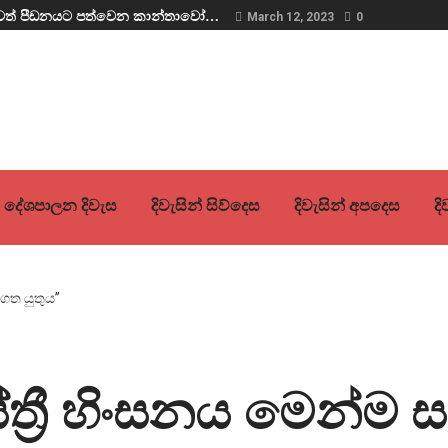
ව තවත් පීඩනයට පත්වෙන කාන්තාවෝ…
March 12, 2023
0
දේශපාලන දිවැස
දිවැසින් සිව්දෙස
දිවැසින් අපදෙස
ද
ස්ත්‍රී හිංසනය මෙන්ම