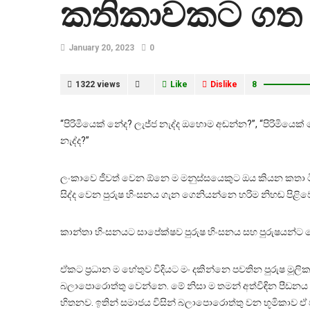
කතිකාවකට ගත ය
January 20, 2023
0
1322 views
Like
Dislike
8
“පිරිමියෙක් නේද? ලැජ්ජ නැද්ද ඔහොම අඬන්න?”, “පිරිම
නැද්ද?”
ලංකාවෙ ජීවත් වෙන ඕනෙ ම මනුස්සයෙකුට ඔය කියන කතා 
සිද්ද වෙන පුරුෂ හිංසනය ගැන ගෙනියන්නෙ හරිම නිහඬ පිළිවෙතක
කාන්තා හිංසනයට සාපේක්ෂව පුරුෂ හිංසනය සහ පුරුෂයන්
ඒකට ප්‍රධාන ම හේතුව විදියට මං දකින්නෙ පවතින පුරුෂ මූල
බලාපොරොත්තු වෙන්නෙ. මේ නිසා ම තමන් අත්විඳින පීඩනය 
හිතනව. ඉතින් සමාජය විසින් බලාපොරොත්තු වන භූමිකාව ඒ 