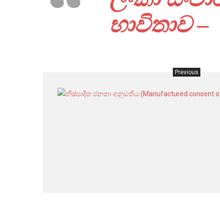
භාවිතාව – ඇ
Previous