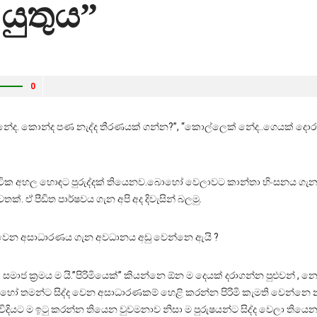
ුතුය”
0
ියෙක් නේද. කොන්ද පණ නැද්ද තීරණයක් ගන්න?”, “කොල්ලෙක් නේද..ගෙයක්
ටික අහල හොඳට පුරුද්දක් තියෙනව.බොහෝ වෙලාවට කාන්තා හිංසනය ගැන
්. ඒ පීඩිත පාර්ෂවය ගැන අපි අද දිවැසින් බලමු.
ට වෙන අසාධාරණය ගැන අවධානය අඩු වෙන්නෙ ඇයි ?
ික සමාජ ක්‍රමය ම යි.”පිරිමියෙක්” කියන්නෙ ඕන ම දෙයක් දරාගන්න පුළුව
හෝ තමන්ට සිද්ද වෙන අසාධාරණකම් හෙළි කරන්න පිරිමි කැමති වෙන්නෙ න
විදියට ම ඉටු කරන්න තියෙන වුවමනාව නිසා ම පුරුෂයන්ට සිද්ද වෙලා තිය