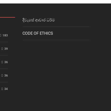
දිවැසේ ආචාර ධර්ම
CODE OF ETHICS
183
39
36
36
34