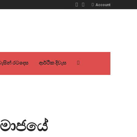
Account
ිවැසින් රටදෙස
ආර්ථික දිවැස
 සමාජයේ