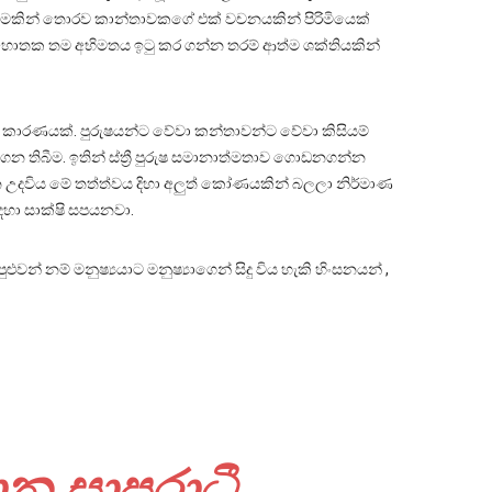
ලීමකින් තොරව කාන්තාවකගේ එක් වචනයකින් පිරිමියෙක්
ොහොතක තම අභිමතය ඉටු කර ගන්න තරම් ආත්ම ශක්තියකින්
 කාරණයක්. පුරුෂයන්ට වේවා කන්තාවන්ට වේවා කිසියම්
න තිබීම. ඉතින් ස්ත්‍රී පුරුෂ සමානාත්මතාව ගොඩනගන්න
හදන උදවිය මේ තත්ත්වය දිහා අලුත් කෝණයකින් බලලා නිර්මාණ
ඳහා සාක්ෂි සපයනවා.
් නම් මනුෂ්‍යයාට මනුෂ්‍යාගෙන් සිදු විය හැකි හිංසනයන් ,
ාන සාපරාධී