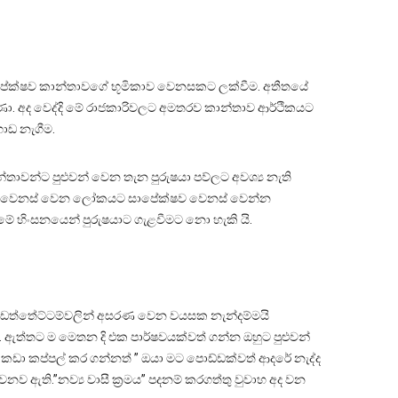
 සාපේක්ෂව කාන්තාවගේ භූමිකාව වෙනසකට ලක්වීම. අතීතයේ
රුණා. අද වෙද්දි මේ රාජකාරිවලට අමතරව කාන්තාව ආර්ථිකයට
ොඩ නැගීම.
ාවන්ට පුළුවන් වෙන තැන පුරුෂයා පව්ලට අවශ්‍ය නැති
ුත්තේ වෙනස් වෙන ලෝකයට සාපේක්ෂව වෙනස් වෙන්න
ල් මේ හිංසනයෙන් පුරුෂයාට ගැළවීමට නො හැකි යි.
ිගෙ අඩත්තේට්ටම්වලින් අසරණ වෙන වයසක නැන්දම්මයි
ඇත්තට ම මෙතන දි එක පාර්ෂවයක්වත් ගන්න ඔහුට පුළුවන්
ය කඩා කප්පල් කර ගන්නත් ” ඔයා මට පොඩ්ඩක්වත් ආදරේ නැද්ද
ව ඇති.”නව්‍ය වාසී ක්‍රමය” පදනම් කරගත්තු වුවාහ අද වන