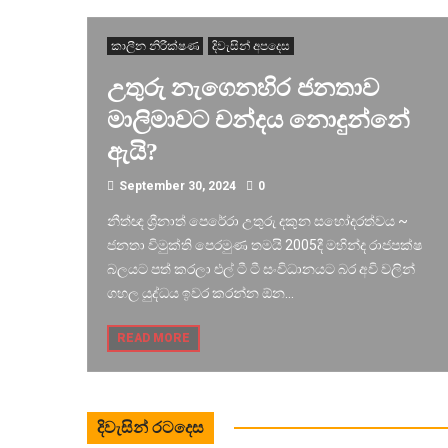
කාලීන නිරීක්ෂණ
දිවැසින් අපදෙස
උතුරු නැගෙනහිර ජනතාව
මාලිමාවට චන්දය නොදුන්නේ
ඇයි?
September 30, 2024
0
නීත්ඥ ශ්‍රීනාත් පෙරේරා උතුරු දකුන සහෝදරත්වය ~
ජනතා විමුක්ති පෙරමුණ තමයි 2005දී මහින්ද රාජපක්ෂ
බලයට පත් කරලා එල් ටී ටී සංවිධානයට බර අවි වලින්
ගහල යුද්ධය ඉවර කරන්න ඕන...
READ MORE
දිවැසින් රටදෙස