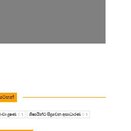
සටහන්
23
ංචා දුෂණ
ශිෂ්‍යයින්ට සිදුවෙන අසාධාරණ
1
1