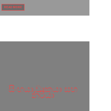
, 2023
READ MORE
සිංහයා,වෘකයා සහ
නරියා