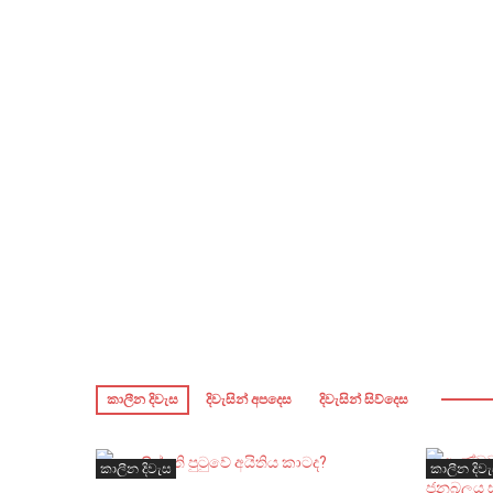
කාලීන දිවැස
දිවැසින් අපදෙස
දිවැසින් සිව්දෙස
කාලීන දිවැස
කාලීන දිව