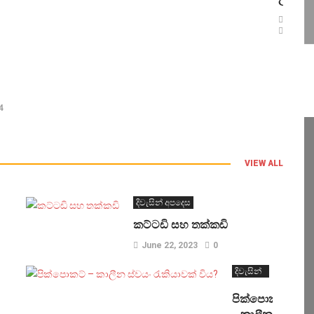
April 1
November 9, 2024
0
0
4
VIEW ALL
දිවැසින් අපදෙස
කට්ටඩි සහ තක්කඩි
June 22, 2023
0
දිවැසින්
අපදෙස
පික්පොකට්