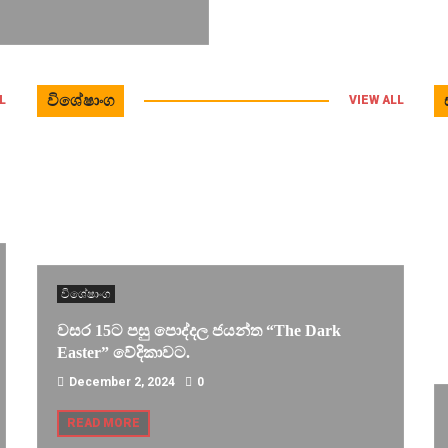
විශේෂාංග
L
VIEW ALL
විශේෂාංග
වසර 15ට පසු පොද්දල ජයන්ත “The Dark
Easter” වේදිකාවට.
December 2, 2024
0
READ MORE