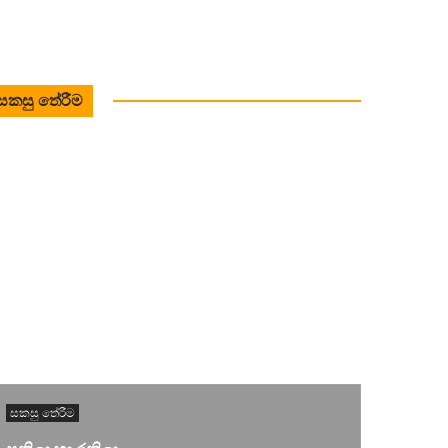
සකසු තේරීම
සකසු තේරීම