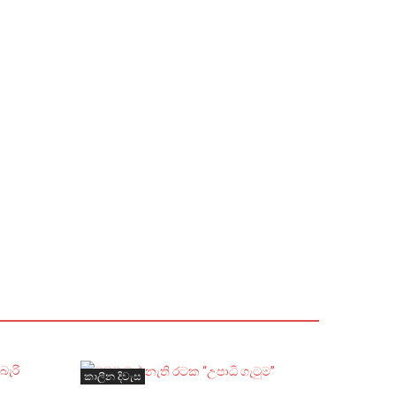
කාලීන දිවැස