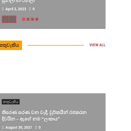
සුනිලා හා රනිලා
April 2, 2023
0
කතුවැකිය
VIEW ALL
කතුවැකිය
තිසරණ සරණ වන වැදී, වුර්කයින් රජකරන
දිවයින – ඇගේ නම “ලංකාය”
්
August 30, 2021
0
නනවා