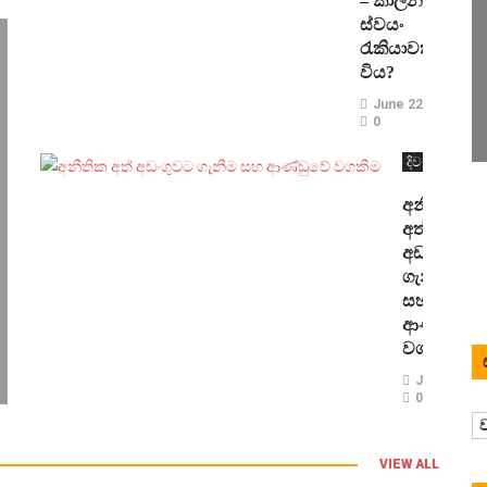
– කාලීන
ස්වයං
රැකියාවක්
විය?
June 22, 2023
0
දිවැසින්
අපදෙස
අනීතික
අත්
අඩංගුවට
ගැනීම
සහ
ආණ්ඩුවේ
වගකීම
June 8, 20
0
ව
දිවැසින්
අපදෙස
VIEW ALL
හැකියා