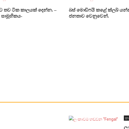
 තව ටික කාලයක් දෙන්න. –
බස් මොඩිෆයි කළේ ක්ලබ් යන්න
සාමූහිකය-
ජනතාව වෙනුවෙන්.
කා
ල