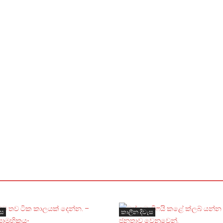
ැස
කාලීන දිවැස