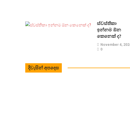
ස්වස්තිකා
ඉන්නම ඕන
කෙනෙක් ද?
November 4, 202
0
දිවැසින් අපදෙස