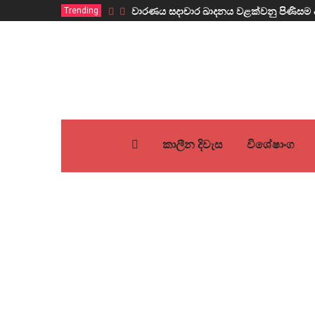
Trending
වාරණය සදාචාර ඛාදනය වළක්වනු පිණිසම 
කාලීන දිවැස
විශේෂාංග