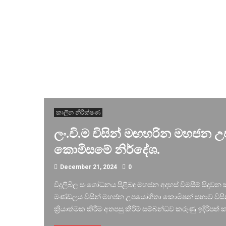
කාලීන නිරීක්ෂණ
ලං.වි.ම විසින් මඟහරින මහජන 
කොමිසමේ නිර්දේශ.
December 21, 2024
0
විදුලිබිල සංශෝධනය පිළිබඳ මහජන අදහස් විමසීම් සිදුව
මණ්ඩලය විසින් මහජන උපයෝගීතා කොමිෂන් සභාව විසි
ක්‍රියාත්මක කිරීම අතපසු කිරීම් සම්බන්ධව කරුණු ඉදිරිපත් කර