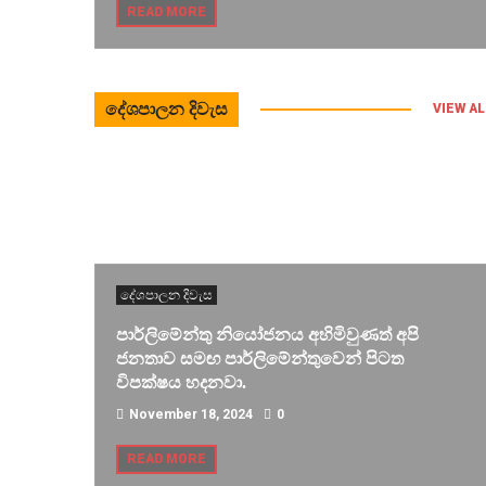
READ MORE
දේශපාලන දිවැස
VIEW AL
දේශපාලන දිවැස
පාර්ලිමේන්තු නියෝජනය අහිමිවුණත් අපි
ජනතාව සමඟ පාර්ලිමේන්තුවෙන් පිටත
විපක්ෂය හදනවා.
November 18, 2024
0
READ MORE