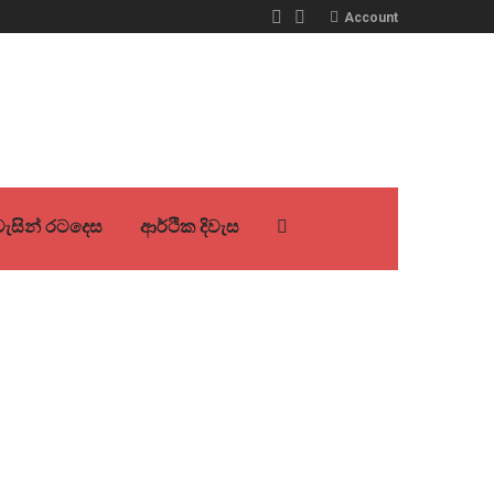
Account
ිවැසින් රටදෙස
ආර්ථික දිවැස