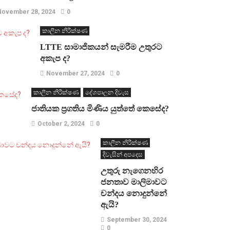
November 28, 2024
0
කාලීන නිරීක්ෂණ
LTTE සාමාජිකයන් සැමරීම උතුරට
අකැප ද?
November 27, 2024
0
කාලීන නිරීක්ෂණ
දේශපාලන දිවැස
ජාතියක ප්‍රගතිය මිණිය යුත්තේ කෙසේද?
October 2, 2024
0
කාලීන නිරීක්ෂණ
දිවැසින් අපදෙස
උතුරු නැගෙනහිර
ජනතාව මාලිමාවට
චන්දය නොදුන්නේ
ඇයි?
September 30, 2024
0