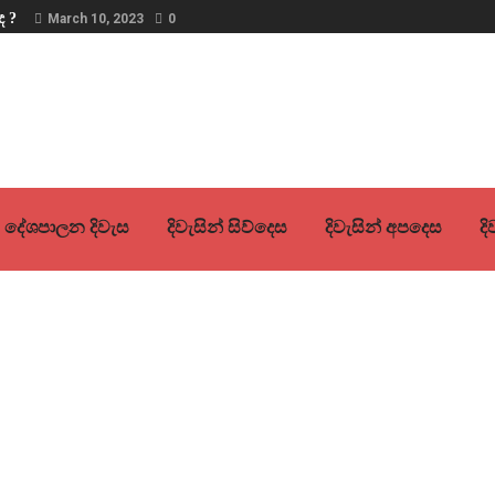
ද ?
March 10, 2023
0
දේශපාලන දිවැස
දිවැසින් සිව්දෙස
දිවැසින් අපදෙස
ද