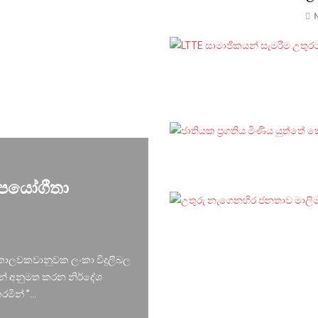
උපයෝගීතා
න කාලවකවානුවක ලංකා විදුලිබල
න් අනුමත කරන නිර්දේශ
මින් ”...