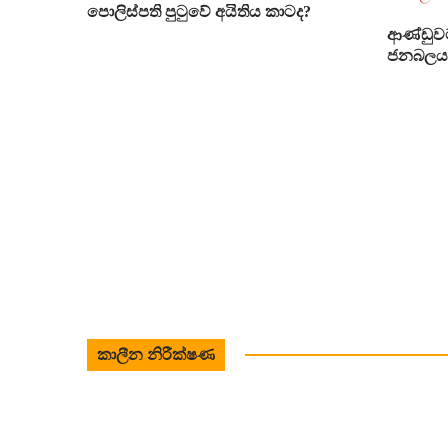
පොලිස්පති පුටුවේ අයිතිය කාටද?
ආණ්ඩුවට
ජනබලය 
කාලීන නිරීක්ෂණ