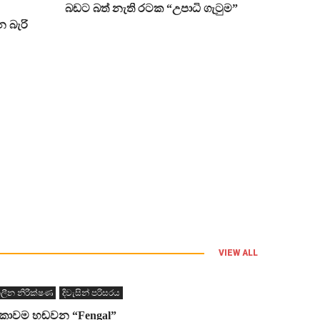
බඩට බත් නැති රටක “උපාධි ගැටුම”
 බැරි
VIEW ALL
ලීන නිරීක්ෂණ
දිවැසින් පරිසරය
ංකාවම හඬවන “Fengal”