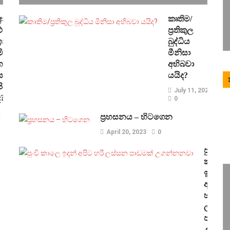
අනුර
කෘතිම/
එක්ක
ප්‍රතිකුල
ඉන්නෙ
බුද්ධිය
මිලෙච්ඡ
මීනිසා
ගති
අභිබවා
සඟවගත්තු
යයිද?
පිරිසක්
July 11, 2023
ද?
0
November 10, 2024
ප්‍රහසනය – හිටගෙන
0
April 20, 2023
0
අරගලයෙන්
පුංචි
දේශපාලන
කාලෙ
ක්‍රමය
ඉදන්
වෙනස්
අපිට
වුණේ
හරි
නැහැ.
ලස්සන
–
පාඩමක
තුසිත
උගන්
පෙරේරා-