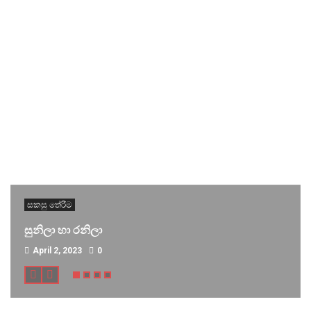
සකසු තේරීම
සුනිලා හා රනිලා
April 2, 2023
0