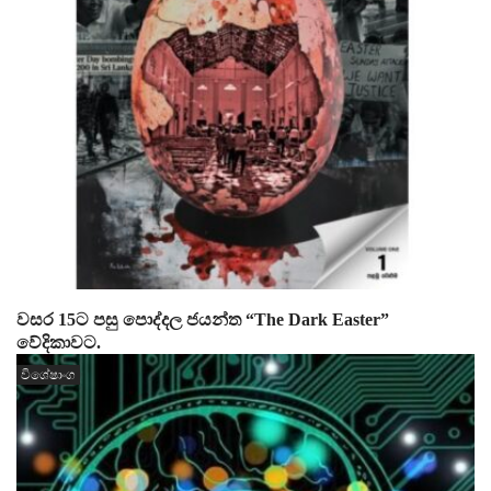
වසර 15ට පසු පොද්දල ජයන්ත “The Dark Easter”
වේදිකාවට.
විශේෂාංග