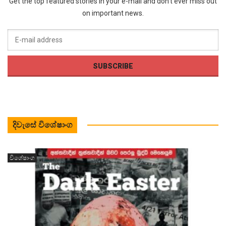
Get the top featured stories in your e-mail and don’t ever miss out
on important news.
දිවැසේ විශේෂාංග
විශේෂාංග