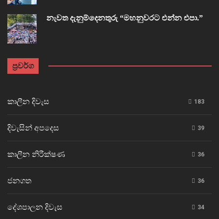
නැවත දැනුම්දෙනතුරු “මහනුවරට එන්න එපා.”
ප්‍රවර්ග
කාලීන දිවැස
183
දිවැසින් අපදෙස
39
කාලීන නිරීක්ෂණ
36
ජනගත
36
දේශපාලන දිවැස
34