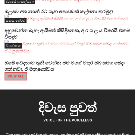
දිවැසේ සංකල්පනා
ඔලුවෙ අත ගහන් රට ගැන පොඩ්ඩක් කල්පනා කරමුද?
සකසු තේරීම
අහුවෙන්න බැහැ ආයිමත් කිසිදිනෙක, අ ර ග ල ය විතරයි එකම
විසඳුම
විශේෂාංග
ඔබේ වේදනාව තුනී වෙන්න මම මගේ වතුර ඔබ සමග බෙදා
ගන්නවා, ඒ මනුෂ්‍යත්වය
VIEW ALL
දිවැස පුවත්
VOICE FOR THE VOICELESS
The majority of the citizens, leaders of all the political parties that