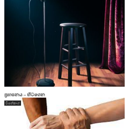
ප්‍රහසනය – හිටගෙන
විශේෂාංග