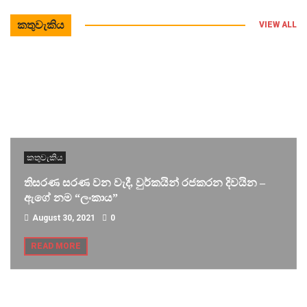
කතුවැකිය
VIEW ALL
කතුවැකිය
තිසරණ සරණ වන වැදී, වුර්කයින් රජකරන දිවයින –
ඇගේ නම “ලංකාය”
August 30, 2021
0
READ MORE