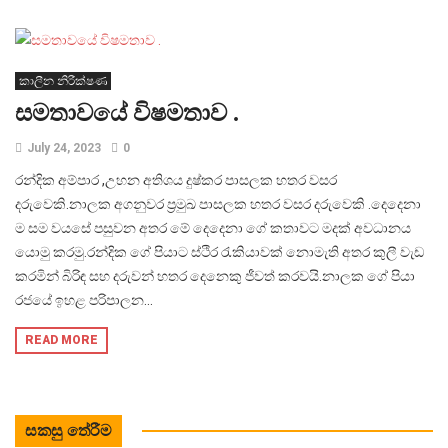
කාලීන නිරීක්ෂණ
සමතාවයේ විෂමතාව .
July 24, 2023
0
රන්දික අම්පාර ,උහන අතිශය දුෂ්කර පාසලක හතර වසර
දරුවෙකි.නාලක අගනුවර ප්‍රමුඛ පාසලක හතර වසර දරුවෙකි .දෙදෙනා
ම සම වයසේ පසුවන අතර මේ දෙදෙනා ගේ කතාවට මදක් අවධානය
යොමු කරමු.රන්දික ගේ පියාට ස්ථිර රැකියාවක් නොමැති අතර කුලී වැඩ
කරමින් බිරිඳ සහ දරුවන් හතර දෙනෙකු ජීවත් කරවයි.නාලක ගේ පියා
රජයේ ඉහළ පරිපාලන...
READ MORE
සකසු තේරීම