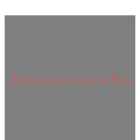
සිංහයා,වෘකයා සහ නරියා