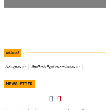
සටහන්
වංචා දුෂණ
ශිෂ්‍යයින්ට සිදුවෙන අසාධාරණ
1
1
NEWSLETTER