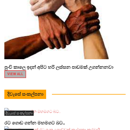
පුංචි කාලෙ ඉදන් අපිට හරි ලස්සන පාඩමක් උගන්නනවා
VIEW ALL
දිවැසේ සංකල්පනා
දිවැසේ සංකල්පනා
රට ගොඩ ගන්න මහමගට බට..