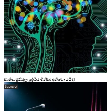
කෘතිම/ප්‍රතිකුල බුද්ධිය මීනිසා අභිබවා යයිද?
විශේෂාංග