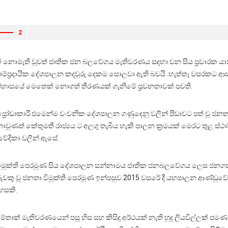
2
ොමැති වුවත් ජාතික ජන බලවේගය මැතිවරණය සදහා වන සිය ප්‍රචාරක යාන්ත්
්ප්‍රදායික දේශපාලන කදවුරු දෙකම සොලවා ඇති බවයි .හැත්තෑ වසරකට ආ
තිහාසයේ මෙතෙක් නොගත් තීරණයක් ගැනිමේ ප්‍රවනතාවක් පවති.
විධි ප්‍රෝඩාකාරී එමෙන්ම වංචනික දේශපාලන ගණුදෙනු වලින් පීඩාවට පත් 
 නොවුණත් කේතුමතී රාජ්‍යය ට අලගු තැබිය හැකි පාලන ක්‍රමයක් මෙරට තුළ
වේදිකා වලින් ඇසේ.
විමුක්ති පෙරමුණ සිය දේශපාලන සන්නාමය ජාතික ජනබලවේගය ලෙස ජනගත කළ
ු වූ ජනතා විමුක්ති පෙරමුණ ඉන්පසුව 2015 වසරේ දී යහපාලන ආණ්ඩුවේ ද
හසකි.
ක් මැතිවරණයෙන් පසු හිස සහ කිසිදු අර්ථයක් නැති හුදු ලියවිල්ලක් පමණක