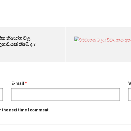
තික නියෝග වල
ුභාවයක් තිබේ ද ?
E-mail
*
W
r the next time I comment.