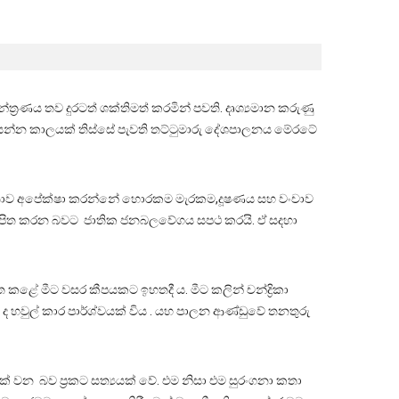
‍රණය තව දුරටත් ශක්තිමත් කරමින් පවති. දෘශ්‍යමාන කරුණු
සන්න කාලයක් තිස්සේ පැවති තට්ටුමාරු දේශපාලනය මේරටේ
වූ ජනතාව අපේක්ෂා කරන්නේ හොරකම මැරකම,දූෂණය සහ වංචාව
 ස්ථාපිත කරන බවට ජාතික ජනබලවේගය සපථ කරයි. ඒ සදහා
ේ මීට වසර කීපයකට ඉහතදී ය. මීට කලින් චන්ද්‍රිකා
 හවුල් කාර පාර්ශ්වයක් විය . යහ පාලන ආණ්ඩුවේ තනතුරු
් වන බව ප්‍රකට සත්‍යයක් වේ. එම නිසා එම සුරංගනා කතා