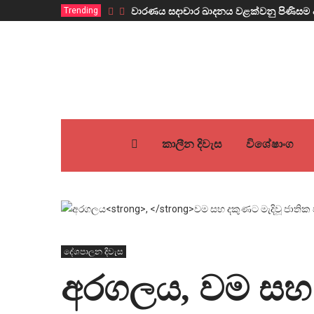
Trending
වාරණය සදාචාර ඛාදනය වළක්වනු පිණිසම 
කාලීන දිවැස
විශේෂාංග
දේශපාලන දිවැස
අරගලය
,
වම සහ 