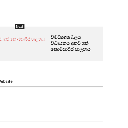
Next
විමධ්‍යගත බලය
විධායකය අතට ගත්
කොමසාරිස් පාලනය
ebsite