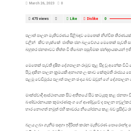
March 26, 2023
0
475 views
Like
Dislike
0
පලාත් පාලන මැතිවරණය පිළිබඳව මෙතෙක් නිශ්චිත තීරණයක් න
වලින් කිව හැක්කේ ජාතික ජන බලවේගය මෙතෙක් පැවති සාම
බහුතර ජනතාවට තිත්ත වී තිබෙන පසුබිමක ඡන්දදායකයන් ඉ
මෙතෙක් පැවති දූෂිත දේශපාලන රාමුව තුළ සිදු වූ අනේක 
පිටු දකින පාලන ක්‍රමයකි.අනාගත ලංකාව කේතුමතී රාජ්‍යය
පළමු වෙඩිමුරය පලාත් පාලන ඡංදය බව ඔවුන් ගේ දේශපාලන 
මාක්ස්වාදී ආස්ථානයක සිට අතීතයේ සිට කටයුතු කළ ජනතා 
බණ්ඩාරනායක කුමාරණතුංග ගේ ආණ්ඩුවේ ද පාලන හවුල්කරුවක
භාර නොගත් නමුත් එහි කාඩරය නියෝජනය කළ බව ප්‍රසිද්ධ ර
බලය ලබා ගැනීම සදහා ඉදිරිපත් කරන මැතිවරණ පොරොන්දු මේතා