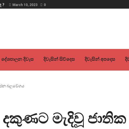
ද ?
March 10, 2023
0
දේශපාලන දිවැස
දිවැසින් සිව්දෙස
දිවැසින් අපදෙස
ද
දකුණට මැදිවූ ජාත