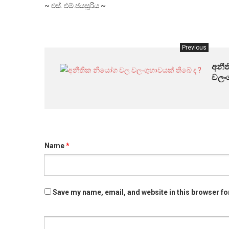
~ එස්. එම්.ජයසූරිය ~
Previous
අනී
වලංග
Name
*
Save my name, email, and website in this browser fo