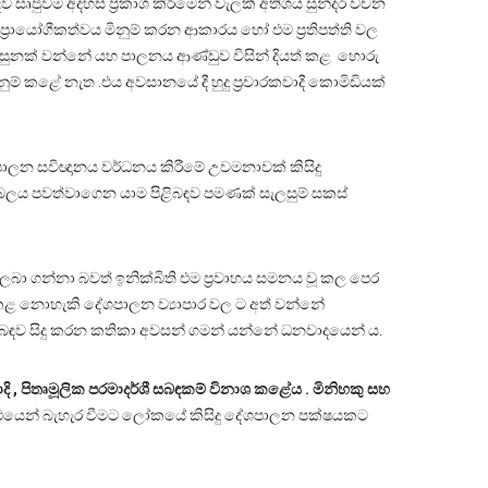
 සෘජුවම අදහස් ප්‍රකාශ කිරීමෙන් වැලකී අතිශය සුන්දර වචන
වල ප්‍රායෝගීකත්වය මිනුම් කරන ආකාරය හෝ එම ප්‍රතිපත්ති වල
සුනක් වන්නේ යහ පාලනය ආණ්ඩුව විසින් දියත් කළ හොරු
ම් කළේ නැත .එය අවසානයේ දී හුදු ප්‍රචාරකවාදී කොමිඩියක්
පාලන සවිඥානය වර්ධනය කිරීමේ උවමනාවක් කිසිදු
ය පවත්වාගෙන යාම පිළිබඳව පමණක් සැලසුම් සකස්
බා ගන්නා බවත් ඉනික්බිති එම ප්‍රවාහය සමනය වූ කල පෙර
කළ නොහැකි දේශපාලන ව්‍යාපාර වල ට අත් වන්නේ
ිබඳව සිදු කරන කතිකා අවසන් ගමන් යන්නේ ධනවාදයෙන් ය.
දි , පිතෘමූලික පරමාදර්ශී සබඳකම් විනාශ කළේය . මිනිහකු සහ
ථයෙන් බැහැර වීමට ලෝකයේ කිසිදු දේශපාලන පක්ෂයකට