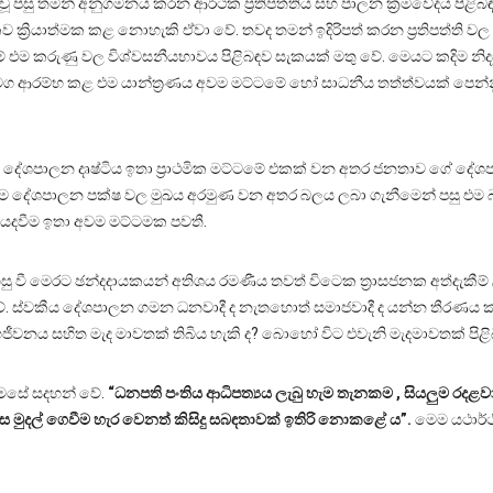
 පසු තමන් අනුගමනය කරන ආර්ථික ප්‍රතිපත්තිය සහ පාලන ක්‍රමවේදය පිළිබඳව
ගිකව ක්‍රියාත්මක කළ නොහැකි ඒවා වේ. තවද තමන් ඉදිරිපත් කරන ප්‍රතිපත්ති 
ම කරුණු වල විශ්වසනීයභාවය පිළිබඳව සැකයක් මතු වේ. මෙයට කදිම නිද
 ද සමග ආරම්භ කළ එම යාන්ත්‍රණය අවම මට්ටමේ හෝ සාධනීය තත්ත්වයක් පෙන්නු
 දේශපාලන දෘෂ්ටිය ඉතා ප්‍රාථමික මට්ටමේ එකක් වන අතර ජනතාව ගේ දේශ
ශපාලන පක්ෂ වල මුඛය අරමුණ වන අතර බලය ලබා ගැනීමෙන් පසු එම බල
දවීම ඉතා අවම මට්ටමක පවතී.
 වී මෙරට ඡන්දදායකයන් අතිශය රමණීය තවත් විටෙක ත්‍රාසජනක අත්දැකීම් ල
ේ. ස්වකීය දේශපාලන ගමන ධනවාදී ද නැතහොත් සමාජවාදී ද යන්න තීරණය 
නය සහිත මැද මාවතක් තිබිය හැකි ද? බොහෝ විට එවැනි මැදමාවතක් පිළ
මෙසේ සදහන් වේ.
“ධනපති පංතිය ආධිපත්‍යය ලැබු හැම තැනකම , සියලුම රදළවා
ස මුදල් ගෙවීම හැර වෙනත් කිසිදු සබඳතාවක් ඉතිරි නොකළේ ය”.
මෙම යථාර්