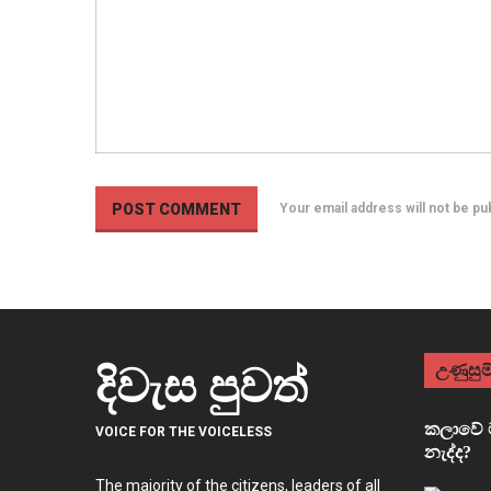
Your email address will not be p
උණුසුම්
දිවැස පුවත්
කලාවේ ම
VOICE FOR THE VOICELESS
නැද්ද?
The majority of the citizens, leaders of all