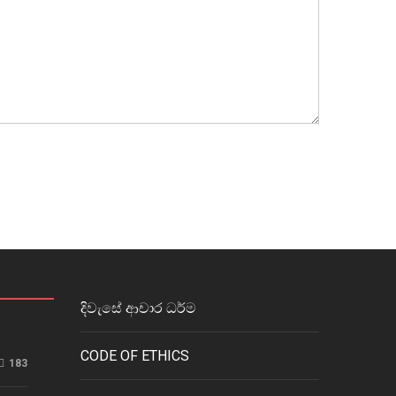
දිවැසේ ආචාර ධර්ම
CODE OF ETHICS
183