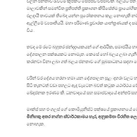
වලින් ජනතාව රැවටීම කුපකට සෙප්පඩ විජ්ජාවකි. බලයට පත් වූ
මාලාවකින් සමන්විත ප්‍රතිපත්ති ප්‍රකාශන කිසිසේත්ම ප්‍රායෝ
ඵලදායී තාවයක් තිබේද යන්න පුරෝකතනය කළ නොහැකි නම් එ
ඇල්ලීමේ ව්‍යපෘතියයි. මහා පරිමාණ ප්‍රචාරක යාන්ත්‍රණයක්
විය .
තවද මේ රටේ බහුතර ඡන්දදායකයන් ගේ ආර්ථික, සමාජයීය හා
දේශපාලන පක්ෂයකට නොමැත. කෙසේ හෝ බලය ලබා ගැනීම දේ
කරනවා විනා ලබා ගත් බලය ජනතාව ගේ සුබසාධනය සදහා යෙ
වරින් වර දේශය හරහා හමා යන දේශපාලන සුළං දහරා වලට හසු
සිටි තැනටත් වඩා පහලට ඇද වැටෙන බවත් කටුක යථාර්ථය ව
ඛේදජනක ඉරණම කි. ධනවාදයේ සහ සමාජවාදයේ අන්තර් සහජීව
මාක්ස් සහ එංගලස් ගේ කොමියුනිස්ට් පක්ෂයේ ප්‍රකාශනයේ 
මිනිහකු අතර නග්න ස්වාර්ථකාමය හැර, අනුකම්පා විරහිත ලෙ
නොහැක.