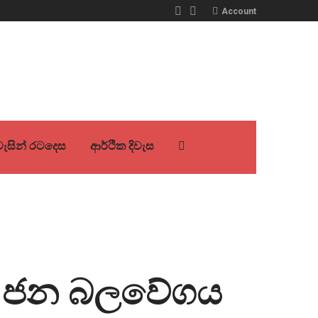
Account
ිවැසින් රටදෙස
ආර්ථික දිවැස
ික ජන බලවේගය