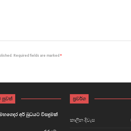
ublished. Required fields are marked
*
 පුවත්
ප්‍රවර්ග
හගෙදර අර් බුධයට විසඳුමක්
කාලීන දිවැස