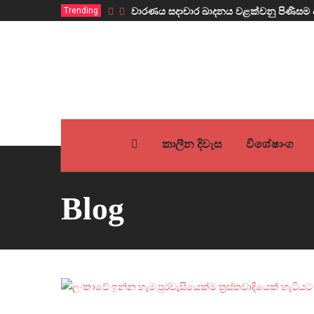
Trending
වාරණය සදාචාර ඛාදනය වළක්වනු පිණිසම 
කාලීන දිවැස
විශේෂාංග
Blog