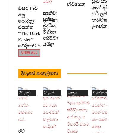
පුංචි කාලෙ
හිටගෙන
හොඳම
ඉදන් අපිට
වසර 15ට
ප්‍රතිපත්ති
කෘතිම/
හරි ලස්සන
පසු
ප්‍රතිකුල
හඳුන්වා
පාඩමක්
පොද්දල
බුද්ධිය
උගන්නනවා
දීමට
ජයන්ත
මීනිසා
“The Dark
ජාත්‍යන්තර
අභිබවා
Easter”
මූල්‍ය
යයිද?
වේදිකාවට.
අරමුදල
VIEW ALL
අසමත්
වී
ඇත.”-
දිවැසේ සංකල්පනා
Joseph
Stiglitz.ජාත්‍යන්තර
මූල්‍ය
දිවැසේ
දිවැසේ
සකසු
විශේෂාංග
සංකල්පනා
සංකල්පනා
තේරීම
අරමුදලේ
ඇමෙරිකානු
ඩොලර්
බිලියන
03
රට