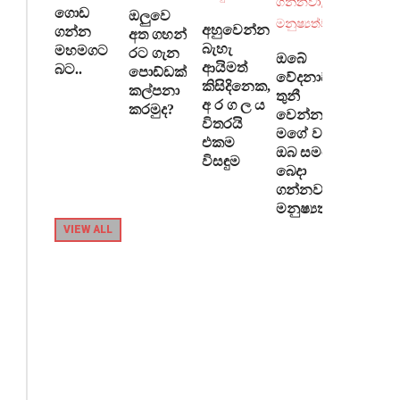
විස්තීර්ණ
ගොඩ
ඔලුවෙ
ණය
අහුවෙන්න
ගන්න
අත ගහන්
වැඩසටහනේ
බැහැ
මහමගට
රට ගැන
ඔබේ
පළමු
ආයිමත්
බට..
පොඩ්ඩක්
වේදනාව
කිසිදිනෙක,
වාරිකය...
කල්පනා
තුනී
අ ර ග ල ය
කරමුද?
වෙන්න මම
විතරයි
READ MORE
මගේ වතුර
එකම
ඔබ සමග
විසඳුම
බෙදා
ගන්නවා, ඒ
මනුෂ්‍යත්වය
VIEW ALL