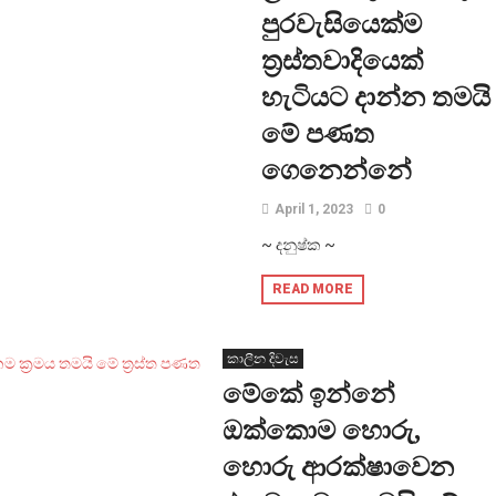
පුරවැසියෙක්ම
ත්‍රස්තවාදියෙක්
හැටියට දාන්න තමයි
මේ පණත
ගෙනෙන්නේ
April 1, 2023
0
~ දනුෂ්ක ~
READ MORE
කාලීන දිවැස
මේකේ ඉන්නේ
ඔක්කොම හොරු,
හොරු ආරක්ෂාවෙන