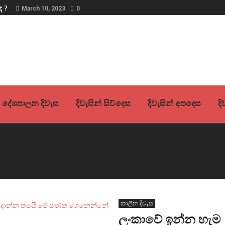
ද ?
March 10, 2023
0
දේශපාලන දිවැස
දිවැසින් සිව්දෙස
දිවැසින් අපදෙස
ද
කාලීන දිවැස
ලංකාවේ ඉන්න හැම