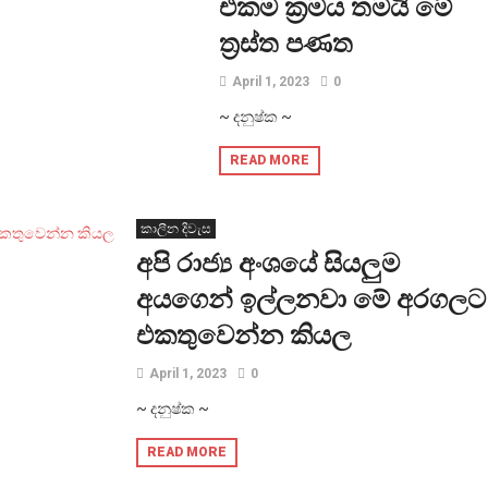
එකම ක්‍රමය තමයි මේ
ත්‍රස්ත පණත
April 1, 2023
0
~ දනුෂ්ක ~
READ MORE
කාලීන දිවැස
අපි රාජ්‍ය අංශයේ සියලුම
අයගෙන් ඉල්ලනවා මේ අරගලට
එකතුවෙන්න කියල
April 1, 2023
0
~ දනුෂ්ක ~
READ MORE