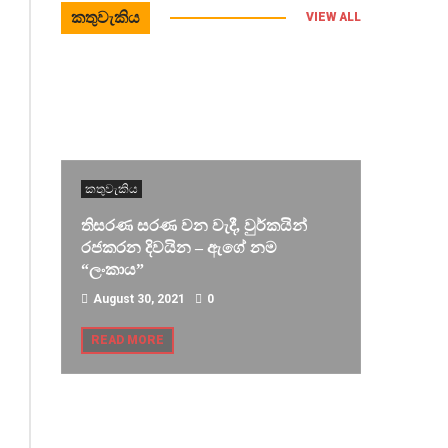
කතුවැකිය
VIEW ALL
කතුවැකිය
තිසරණ සරණ වන වැදී, වුර්කයින්
රජකරන දිවයින – ඇගේ නම
“ලංකාය”
August 30, 2021
0
READ MORE