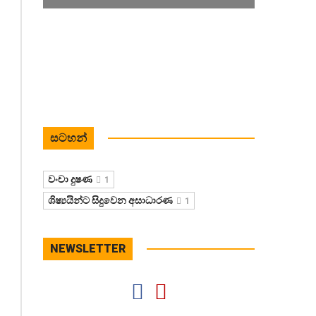
ජාත්‍යන්තර
මූල්‍ය
අරමුදල
අසමත්
වී
ඇත
සටහන්
April 1, 2023
0
වංචා දුෂණ
1
”
ශිෂ්‍යයින්ට සිදුවෙන අසාධාරණ
1
ජාත්‍යන්තර
මූල්‍ය
අරමුදල
NEWSLETTER
කුමන්ත්‍රණයකට
හවුල්
වෙමින්
සිටිනවා