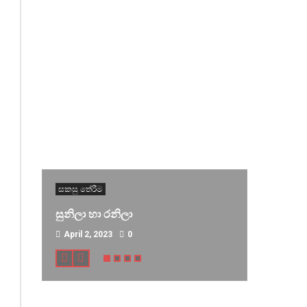
සකසු තේරීම
සුනිලා හා රනිලා
April 2, 2023
0