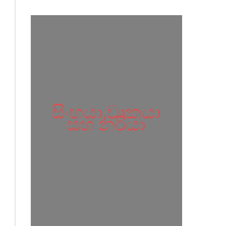
කාලීන
දිවැස
දියුණු
වෙමින්
පවතින
රටවල
සුබසාධනය
සිංහයා,වෘකයා
නඟාසිටුවීමට
සහ නරියා
ගත
යුතු
හොඳම
ප්‍රතිපත්ති
හඳුන්වා
දීමට