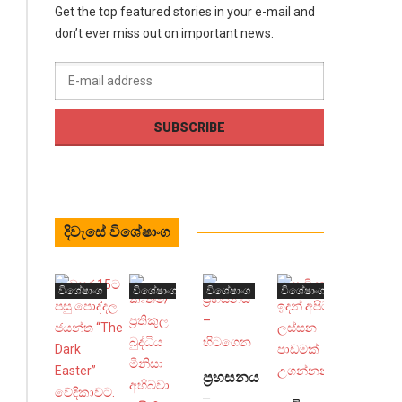
නොවන
Get the top featured stories in your e-mail and
නමුත්,
don’t ever miss out on important news.
බටහිර
මූල්‍ය
ප්‍රජාවේ
රුචිය
සහ
මතවාද
එයින්
පිළිබිඹු
වේ.
දිවැසේ විශේෂාංග
දියුණු
වෙමින්
පවතින
විශේෂාංග
විශේෂාංග
විශේෂාංග
විශේෂාංග
රටවල
සුබසාධනය
නඟාසිටුවීමට
ගත
ප්‍රහසනය
–
යුතු