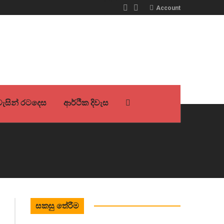
Account
ිවැසින් රටදෙස
ආර්ථික දිවැස
සකසු තේරීම