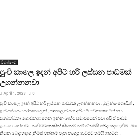
විශේෂාංග
පුංචි කාලෙ ඉදන් අපිට හරි ලස්සන පාඩමක්
උගන්නනවා
April 1, 2023
0
පුංචි කාලෙ ඉදන් අපිට හරි ලස්සන පාඩමක් උගන්නනවා . මුලින්ම ගෙදරින් ,
ඉන් පස්සෙ පෙරපාසලෙන් , පාසලෙන් සහ අපි මේ වෙනකොටත් සහ
සම්බන්ධතා ගොඩනගාගෙන ඉන්න බාහිර සමාජයෙන් පවා අපි ඒ පාඩම
ඉගෙන ගන්නවා . තනිවචනෙකින් කියනව නම් ඒ තමයි බෙදාහදාගැනීම . ඔය
කියන බෙදාහදාගැනීමත් එක්කම පැන නැගපු ගැටළුව තමයි ගහමරා...