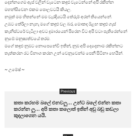
දෙන්නගෙම ඇස් වලින් වැටෙන කඳුළු වැටෙන්නේ අපි රකින්න
මහන්සිවෙන එකම පොලවටයි කියල.
නමුත් මම හිතන්නේ මම වැරදියටයි තේරුම් අරන් තියෙන්නේ.
උඹට තේරිලා නැහැ මගේ කඳුළු වල බර, මොකද ඊළඟ කඳුළු ගෑස්
කැනිස්ටරේ වැටිලා අවට දුමාරයෙන් පිරෙන විට අපි වටා පැතිරෙන්නේ
නුඹේ මනුෂ්‍යත්වයේ තරම.
මගේ කඳුළු නුඹට නොපෙනේවි ඉතින්, නුඹ අපි දෙදෙනාම රකින්නට
තැත්කරන රට විනාශ කරන උන් වෙනුවෙන්ම පෙනී සිටිනා හෙයින්.
~ උමේෂ් ~
Previous
කතා කරහම බලේ එනවලු… උන්ට බලේ එන්න කතා
කරන්න ලු… අපි කතා කලොත් ඉතින් අඬු බඬු කඩලා
කුදලාගෙන යයි.