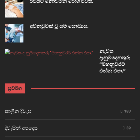
රජයට නොවටින රෝගී ජීවිත.
අවනඩුවක් වූ සම සෞඛ්‍යය.
නැවත
දැනුම්දෙනතුරු
“මහනුවරට
එන්න එපා.”
ප්‍රවර්ග
කාලීන දිවැස
183
දිවැසින් අපදෙස
39