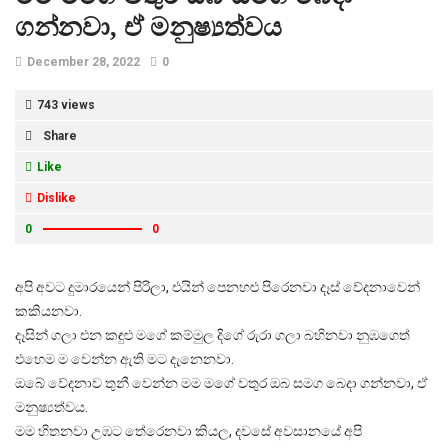
ගන්නවා, ඒ මනුෂ්‍යත්වය
December 28, 2022
0
743 views
Share
Like
Dislike
0
0
අපි අවට දුමාරයෙන් පිරිලා, එයින් පෙනහළු පිරෙනවා දෑස් වේදනාවෙන්
කකියනවා.
දෑසින් ගලා එන කඳුළු මගේ කම්මුල දිගේ රුරා ගලා බහිනවා නුඹගෙත්
එහෙම ම වෙන්න ඇති මට දැනෙනවා.
ඔබේ වේදනාව තුනී වෙන්න මම මගේ වතුර ඔබ සමග බෙදා ගන්නවා, ඒ
මනුෂ්‍යත්වය.
මම හිතනවා උඹට තේරෙනවා කියල, දවසේ අවසානයේ අපි