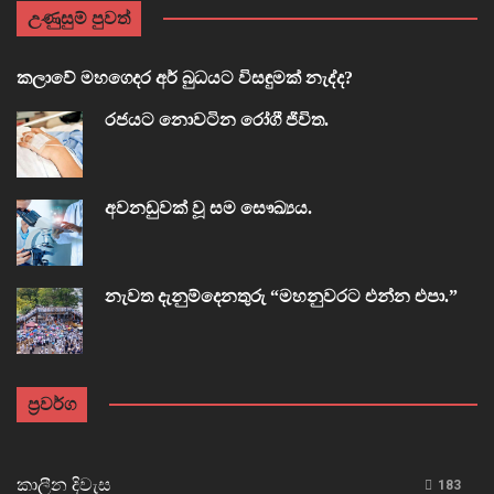
උණුසුම් පුවත්
කලාවේ මහගෙදර අර් බුධයට විසඳුමක් නැද්ද?
රජයට නොවටින රෝගී ජීවිත.
අවනඩුවක් වූ සම සෞඛ්‍යය.
නැවත දැනුම්දෙනතුරු “මහනුවරට එන්න එපා.”
ප්‍රවර්ග
කාලීන දිවැස
183