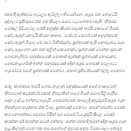
එතනදි ඇත්තටම ගැටලුව ඇවිල්ලා තියෙන්නෙ , ඇඳුම මත නෙවෙයි
පුද්ගලය ප්‍රතිරූපය එක මත කියලා ඔයාට වැටහෙනවා ඇති . නිතරම
සෝෂල් මීඩියා වල වස්ති අනුෂ්ක කියන දෙයක් තමයි කොහේ ගියත්
ෂෝට ඇදන් යනවයි කියන කතාව . මාස්ටර් පොටර් වත් අනුශ්කවත්
ෂෝට ඇදන් ගියාට මේ රටේ මිනිස්සුන්ට ප්‍රශ්නයක් ඇති නොවුණට ඔයා
ෂෝට ඇදගෙන යන එක තුළින් කෙනෙක්ට ප්‍රශ්නයක් වෙන්න පුළුවන් .
ගොඩනැගිච්ච මනුස්සයෙක් මොකක් ඇන්දත් ප්‍රශ්නයක් නොවුනට
ගොඩනැගෙමින් ඉන්න මනුස්සයෙක් අඳින ඇඳුම ගොඩක් වෙලාවට
හැමෝටම වගේ ප්‍රශ්නයක් වෙනවා , සමාජ ප්‍රතිරෝධයක් එල්ල වෙනවා.
සරල කාරණාව තමයි ගොඩ නැගුණු මනුස්සයෙක් අපේ භාෂාවෙන්
කිව්වොත් කැරැක්ටර් එකක් නිරුවතින් පාරෙ ගියත් සමාජ පිළිගැනීම
දෙන උදවිය ඉන්නව.හැබැයි ගොඩන්ගෙන කාලෙදි කවුරුහරි ඇඳුම ගැන
හිතන්නෙ නැත්නම් ඒක විශල ප්‍රශ්නයක් වෙනවා . තමන් තමන්ව මෙෂර්
කර නොගත්තට සමාජය විසින් ඔබ මෙසේ විය යුතුයි කියල මෙෂර්
කරන්න ජජ් කරන්න පටන් ගන්නව . අන්න එතනදි තමන් අදින ඇඳුම ගැන
සැළකිල්මත් වෙන එක තම තමන්ගේ නුවණ අනුව විමසා බලා තේරුම්