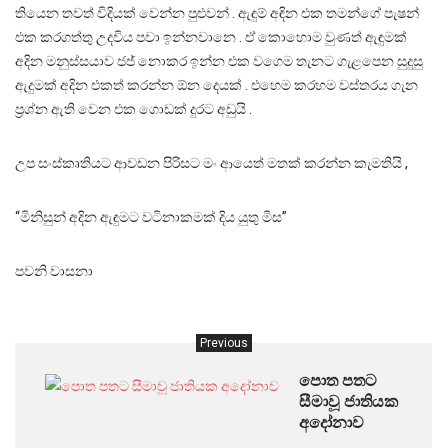
තියෙන තවත් විදියක් වෙන්න පුළුවන් . ඇඳුම් අඳින එක තමන්ගේ පැෂන්
එක කරගත්තු උදවිය පවා ඉන්නවානෙ . ඒ කොහොම වුණත් ඇඳුමක්
අදින මනුස්සයාව ජජ් නොකර ඉන්න එක වගෙම තැනට ගැළපෙන සුදුසු
ඇදුමක් අදින එකත් කරන්න ඕන දෙයක් . එහෙම කරහම වස්තරය ගැන
ප්‍රශ්න ඇති වෙන එක ගොඩක් දුරට අඩුයි .
උප සංස්කෘතියට ආවඩන පිරිසට මං ආයෙත් මතක් කරන්න කැමතියි ,
“මිනිසුන් අදින ඇඳුමට වටිනාකමක් දිය යුතු මිස”
පවනි වාසනා
Previous
පොත පතට
සීමාවූ ජාතියක
අදෝනාව