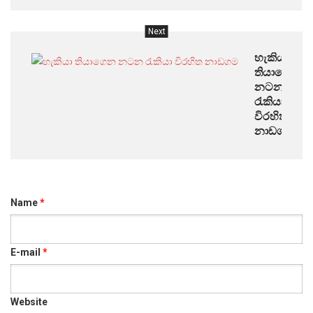
Next
හැකියා
තියාගෙන
නටන
රැකියා
විරහිත
නාඩගම
Name
*
E-mail
*
Website