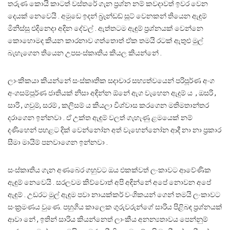
තරුණ කොයි කාටත් වස්තරේ ගැන ප්‍රශ්න නම් කවදාවත් ඉවර වෙන
දෙයක් නෙවෙයි . අමුඩෙ ඉදන් බ්‍රෑන්ඩඩ් සූට් වෙනකන් තියෙන ඇඳුම්
මිනිස්සු එදිනෙදා අදින දේවල් . ඇත්තටම ඇඳුම් ප්‍රශ්නයක් වෙන්නෙ
කොහොමද කියන කාරනාව ගත්තොත් ඒක තමයි රටක් ඇතුළු මුල්
බැහැගෙන තියෙන උපසංස්කෘතිය කියල කියන්නේ .
ලාංකිකයා කියන්නේ සංස්කෘතික සදාචාර සභ්‍යත්වයෙන් පරිපූර්ණ අංග
අංගසම්පූර්ණ ජාතියක් නිසා අඳින්න ඕනේ ඇග වැහෙන ඇදුම් ය , ඔසරි ,
සාරි , ගවුම්, සරම් , කලිසම් ය කියලා විශ්වාස කරගෙන මතිමතාන්තර
දරාගෙන ඉන්නවා . ඒ උක්ත ඇඳුම් වලත් ගැහැණු ළමයෙක් නම්
දණිහෙන් පහළට දික් වෙන්නෝන අත් වැහෙන්නෝන ආදී නා නා ප්‍රකාර
සීමා මායිම් පනවාගෙන ඉන්නවා .
සංස්කෘතිය ගැන අණබෙර ගහුවට ඔය එකක්වත් ලංකාවට ආවේණික
ඇඳුම් නෙවෙයි . සරලවම කිව්වොත් අපි අඳින්නේ අපේ නොවන අපේ
ඇඳුම් . උඩරට මුල් ඇඳුම පවා නායක්කර් වංශිකයන් ගෙන් තමයි ලංකාවට
සංක්‍රමණය වුණෙ. පහුගිය කාලෙක ගුරුවරුන්ගේ සාරිය පිළිබඳ ප්‍රශ්නයක්
ආවා නේ , ඉතින් සාරිය කියන්නෙත් ලාංකීය අනන්‍යතාවය පෙන්නුම්