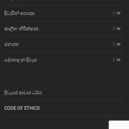
දිවැසින් අපදෙස
39
කාලීන නිරීක්ෂණ
36
ජනගත
36
දේශපාලන දිවැස
34
දිවැසේ ආචාර ධර්ම
CODE OF ETHICS