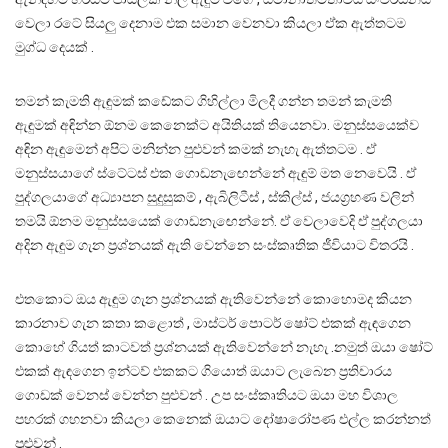
වෙලා රටේ සියලු දෙනාම එක සමාන වෙනවා කියලා ඒක ඇත්තටම
මුග්ධ දෙයක් .
තමන් කැමති ඇඳුමක් කඩේකට ගිහිල්ලා මිලදී ගන්න තමන් කැමති
ඇඳුමක් අඳින්න ඕනම කෙනෙක්ට අයිතියක් තියෙනවා. මනුස්සයෙක්ව
අඳින ඇඳුමෙන් අපිට මනින්න පුළුවන් කමක් නැහැ ඇත්තටම . ඒ
මනුස්සයාගේ ස්ටේටස් එක ගොඩනැඟෙන්නේ ඇඳුම් මත නෙවෙයි . ඒ
පුද්ගලයාගේ අධ්‍යාපන සුදුසුකම් , ඇබිලිටීස් , ස්කිල්ස් , ජයග්‍රහණ වලින්
තමයි ඕනම මනුස්සයෙක් ගොඩනැඟෙන්නේ. ඒ වෙලාවෙදි ඒ පුද්ගලයා
අදින ඇඳුම ගැන ප්‍රශ්නයක් ඇති වෙන්නෙ සංස්කෘතික ජීවියාට විතරයි .
එතකොට ඔය ඇඳුම ගැන ප්‍රශ්නයක් ඇතිවෙන්නේ කොහොමද කියන
කාරනාව ගැන කතා කළොත් , මාස්ටර් පොටර් ෂෝට් එකක් ඇඳගෙන
කොහේ ගියත් කාටවත් ප්‍රශ්නයක් ඇතිවෙන්නේ නැහැ .නමුත් ඔයා ෂෝට්
එකක් ඇඳගෙන ඉන්ටව් එකකට ගියොත් ඔයාට ලැබෙන ප්‍රතිචාරය
ගොඩක් වෙනස් වෙන්න පුළුවන් . උප සංස්කෘතියට ඔයා මහ විශාල
පහරක් ගහනවා කියලා කෙනෙක් ඔයාට දෝෂාරෝපණ එල්ල කරන්නත්
පුළුවන් .