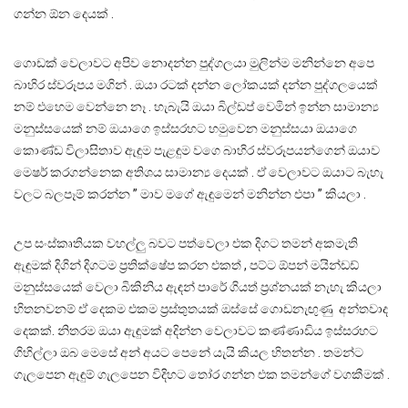
ගන්න ඕන දෙයක් .
ගොඩක් වෙලාවට අපිව නොදන්න පුද්ගලයා මුලින්ම මනින්නෙ අපෙ
බාහිර ස්වරූපය මගින් . ඔයා රටක් දන්න ලෝකයක් දන්න පුද්ගලයෙක්
නම් එහෙම වෙන්නෙ නෑ . හැබැයි ඔයා බිල්ඩප් වෙමින් ඉන්න සාමාන්‍ය
මනුස්සයෙක් නම් ඔයාගෙ ඉස්සරහට හමුවෙන මනුස්සයා ඔයාගෙ
කොණ්ඩ විලාසිතාව ඇඳුම පැළඳුම වගෙ බාහිර ස්වරූපයන්ගෙන් ඔයාව
මෙෂර් කරගන්නෙක අතිශය සාමාන්‍ය දෙයක් . ඒ වෙලාවට ඔයාට බැහැ
වලට බලපෑම් කරන්න ” මාව මගේ ඇඳුමෙන් මනින්න එපා ” කියලා .
උප සංස්කෘතියක වහල්ලු බවට පත්වෙලා එක දිගට තමන් අකමැති
ඇඳුමක් දිගින් දිගටම ප්‍රතික්ෂේප කරන එකත් , පට්ට ඕපන් මයින්ඩඩ්
මනුස්සයෙක් වෙලා බිකිනිය ඇඳන් පාරේ ගියත් ප්‍රශ්නයක් නැහැ කියලා
හිතනවනම් ඒ දෙකම එකම ප්‍රස්තුතයක් ඔස්සේ ගොඩනැඟුණු අන්තවාද
දෙකක්. නිතරම ඔයා ඇඳුමක් අදින්න වෙලාවට කණ්ණාඩිය ඉස්සරහට
ගිහිල්ලා ඔබ මෙසේ අන් අයට පෙනේ යැයි කියල හිතන්න . තමන්ට
ගැලපෙන ඇඳුම් ගැලපෙන විදිහට තෝර ගන්න එක තමන්ගේ වගකීමක් .