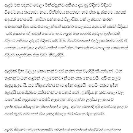
ඇඳුම් මත පදනම් වෙලා මිනිස්සුන්ව අතිශය දරුණු විදිහට විදියට
විවේචනය කරනවා නම් , විනිශ්චය කරනවා නම් ඒක ඇත්තටම යහපත්
දෙයක් නෙමෙයි . නවීන පන්නයේ විලාසිතාවක් උත්සාහ කරන
කෙනෙක් දිහා සමාජය බලන්නේ සමහර වෙලාවට ගොඩක් පහත් විදියට
. යම් කෙනෙක් තවත් කෙනෙකව ඇඳුම මත පදනම් වෙලා අන්තවාදී
විදිහට අතිශය දරුණු විදිහට යම් කිසි විවේචනයන් එල්ල කරනවා නම් ඒ
කෙනා පෞරුෂය ආබාධයකින් හෝ හීන මානයකින් පෙළෙන කෙනෙක්
විදියට හදුන්වන එක වඩා නිවැරදියි .
ඇඳුමක් දිහා බලලා කෙනෙක්ව ජජ් කරන එක වැරදියි කියන්නේ , ඕන
තැනකට ඕන ඇඳුමක් ගැලපෙනවා කියන එක නෙවෙයි . අපි පාසලට
ඇඳපු ඇඳුම යි, රෑට නිදාගන්නකොට අඳින ඇඳුමයි , වෙඩිං එකට අඳින
ඇඳුමයි සාපේක්ෂව එකිනෙකට වෙනස් නේ . ඉන්දියානු කතාමාලා වල
වගේ සාරි ඇදගෙන වේෂ්ටි ඇදගෙන නිදාගන්න උදවිය ලංකාවේ
ඉන්නවාය කියලා මං හිතන්නේ නැහැ . අන්න එතනදී අපි අවස්ථානුකූලව
අපේ ඇඳුම මොකක් විය යුතුද කියලා තීරණය කරලා ඉවරයි .
ඇඳුම කියන්නේ කෙනෙක්ට තමන්ගේ තමන්ගේ ස්ටේටස් පෙන්නන