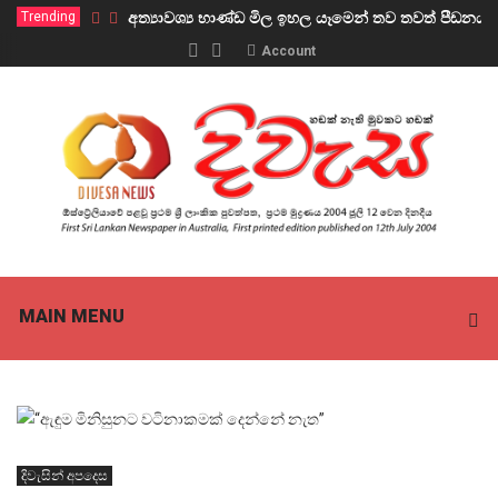
Trending
අත්‍යාවශ්‍ය භාණ්ඩ මිල ඉහල යෑමෙන් තව තවත් පීඩ
Account
MAIN MENU
දිවැසින් අපදෙස