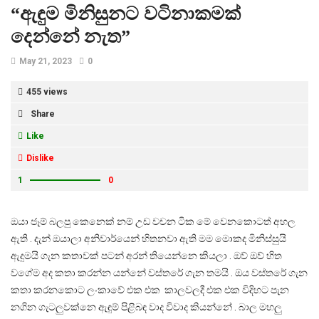
“ඇඳුම මිනිසුනට වටිනාකමක්
දෙන්නේ නැත”
May 21, 2023
0
455 views
Share
Like
Dislike
1
0
ඔයා ජෑම් බලපු කෙනෙක් නම් උඩ වචන ටික මේ වෙනකොටත් අහල
ඇති . දැන් ඔයාලා අනිවාර්යෙන් හිතනවා ඇති මම මොකද මිනිස්සුයි
ඇදුමයි ගැන කතාවක් පටන් අරන් තියෙන්නෙ කියලා . ඔව් ඔව් හිත
වගේම අද කතා කරන්න යන්නේ වස්තරේ ගැන තමයි . ඔය වස්තරේ ගැන
කතා කරනකොට ලංකාවේ එක එක කාලවලදී එක එක විදිහට පැන
නගින ගැටලුවක්නෙ ඇඳුම් පිළිබඳ වාද විවාද කියන්නේ . බාල මහලු