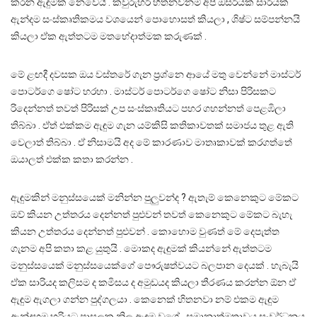
කරන ඇඳුමක් නෙවෙයි . කවුරුහරි හිතනවනම් අපි ඔසරියක් සාරියක්
ඇන්දම සංස්කෘතිකමය වශයෙන් පොහොසත් කියලා , ශිෂ්ට සම්පන්නයි
කියලා ඒක ඇත්තටම මතභේදාත්මක කරුණක් .
මේ ළඟදී දවසක ඔය වස්තරේ ගැන ප්‍රශ්නෙ ආයේ මතු වෙන්නේ මාස්ටර්
පොටර්ගෙ ෂෝට හරහා . මාස්ටර් පොටර්ගෙ ෂෝට නිසා පිරිසකට
රිදෙන්නත් තවත් පිරිසක් උප සංස්කෘතියට පහර ගහන්නත් පෙළඹිලා
තිබ්බා . ඒත් එක්කම ඇඳුම ගැන යම්කිසි කතිකාවතක් සමාජය තුළ ඇති
වෙලාත් තිබ්බා . ඒ නිසාමයි අද මේ කාරණාව මාතෘකාවක් කරගත්තේ
ඔයාලත් එක්ක කතා කරන්න .
ඇඳුමකින් මනුස්සයෙක් මනින්න පුලුවන්ද ? ඇතැම් කෙනෙකුට මේකට
ඔව් කියන උත්තරය දෙන්නත් පුළුවන් තවත් කෙනෙකුට මේකට බැහැ
කියන උත්තරය දෙන්නත් පුළුවන් . කොහොම වුණත් මේ දෙපැත්ත
ගැනම අපි කතා කළ යුතුයි . මොකද ඇඳුමක් කියන්නේ ඇත්තටම
මනුස්සයෙක් මනුස්සයෙක්ගේ පෞරුෂත්වයට බලපාන දෙයක් . හැබැයි
ඒක සාරියද කලිසම ද කමිසය ද අමුඩයද කියලා තීරණය කරන්න ඕන ඒ
ඇඳුම ඇගලා ගන්න පුද්ගලයා . කෙනෙක් හිතනවා නම් එකම ඇඳුම
ඇන්දහම හරියට පාසලක නිල ඇඳුම වගේ , සමානාත්මතාවය සංවර්ධනය