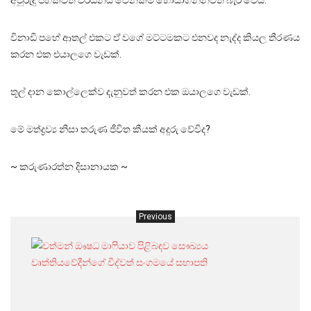
අවුරුදු පහක්වත් වර්ධනය වෙනකම් හොයාගන්නවත් බැරි වෙයි.
විනාඩි පහේ ආතල් එකට ඒ වගේ මට්ටමකට එනවද නැද්ද කියල තීරණය
කරන එක එයාලගෙ වැඩක්.
තූල් දාන කොල්ලෙක්ව දැනුවත් කරන එක ඔයාලගෙ වැඩක්.
මේ මත්ද්‍රව්‍ය නිසා තරුණ ජීවිත කීයක් අදුරු වේවිද?
~ කරුණාරත්න දිසානායක ~
Previous
වත්මන
ඖෂධ
මාෆිය
පිළිබ
සෞඛ්‍