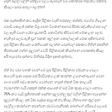
දෙන සල්ලි වලින් මත්ද්‍රව්‍ය වලට ඇබ්බැහි වීම කොතරම් හදවතට එකඟද
කියලා ඔබම අහලා බලන්න!
එක පැත්තකින් කට ආශ්‍රිත පිළිකා වැනි බරපතල තත්ත්ව වගේම ගිලෙන
පොඩි කෙළත් එක්ක මිශ්‍ර වෙන ටිකෙන් ආහාර ජීර්ණ පද්ධතියේ සහ ලේ
වල ඇති වනෙ රෝග ප්‍රධානයි. කොටින්ම කිව්වොත් මේක ළඟ ලෙඩ
නැති දුර ලෙඩ ඇති ඩ්‍රග් එකක්. තූල් දාන කොල්ලෙක් මේක දකිනවනම්
මුඛ පිළිකා තියෙන රෝගියෙක් බලන්න ඩෙන්ටල් එකකට ගිහින් එතනින්
තීරණයක් ගන්න පුලුවන් වෙයි. පිළිකාවක් කියන්නෙ මොකක්ද කියල
අපි හැමෝම දන්නව මිනිස්සු විදින දුකත් දන්නව,
ඒත් ඊට වඩා වහක් මචන් මේ මුඛ පිළිකා, පිළිකාව වර්ධනය වෙලා
කටෙහි මූණ දෙපස මස් පිරවීමකට ලක් කරන්න උනොත් ඇඟේ වෙන
මාංශ පේශී බද්ධ කරන්ට වෙන්නෙ. නමුත් ඒකත් ටික කාලයයි
ඉවසගන්න බැරි ගඳකුත් එක්ක ආයෙත් ඒ මස් ටික කුණු වෙලා යනවා,
75% කට වැඩි ප්‍රතිශතයක් දෙන්න පුලුවන්ලු තූල් වලින් පිළිකා හැදෙන්න
පුලුවන් කියල. දත් ටික මැද්දම අවුලක් නෑ කියල හිතාගෙන තූල් දාන
මල්ලිලා කරන්නෙ තමන්වන රවට්ටගැනීමක්, තම්න්ගේ ශරීරයේ ලෙඩේ