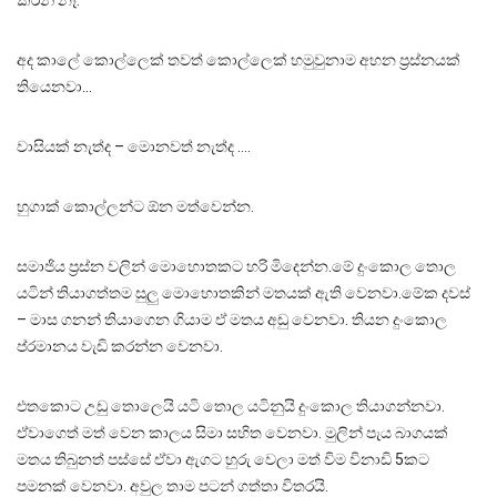
කරන් නෑ.
අද කාලේ කොල්ලෙක් තවත් කොල්ලෙක් හමුවුනාම අහන ප්‍රස්නයක්
තියෙනවා…
වාසියක් නැත්ද – මොනවත් නැත්ද ….
හුගාක් කොල්ලන්ට ඕන මත්වෙන්න.
සමාජිය ප්‍රස්න වලින් මොහොතකට හරි මිදෙන්න.මේ දුංකොල තොල
යටින් තියාගත්තම සුලු මොහොතකින් මතයක් ඇති වෙනවා.මේක දවස්
– මාස ගනන් තියාගෙන ගියාම ඒ මතය අඩු වෙනවා. තියන දුංකොල
ප්රමානය වැඩි කරන්න වෙනවා.
එතකොට උඩු තොලෙයි යටි තොල යටිනුයි දුංකොල තියාගන්නවා.
ඒවාගෙත් මත් වෙන කාලය සිමා සහිත වෙනවා. මුලින් පැය බාගයක්
මතය තිබුනත් පස්සේ ඒවා ඇගට හුරු වෙලා මත් විම විනාඩි 5කට
පමනක් වෙනවා. අවුල තාම පටන් ගත්තා විතරයි.