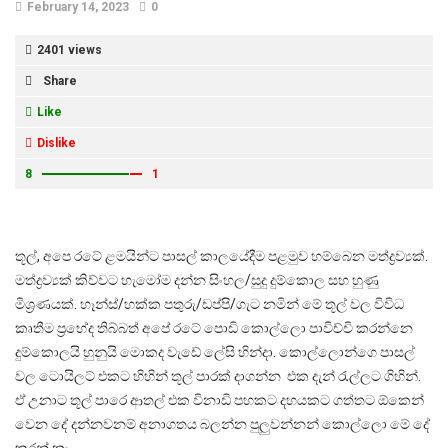
February 14, 2023
0
2401 views
Share
Like
Dislike
8
1
තූල්, අපෙ රටේ ළමයින්ට පාසල් කාලයේදීම පළමුව හම්බෙන මත්ද්‍රව්‍යක්.
මත්ද්‍රව්‍යක් කිව්වට හැමෝම දන්න සිංහල/සුදු දුම්කොල සහ හුණු
මිශ්‍රණයක්. හෑන්ස්/හක්ක පතුරු/ඩප්පි/ගැට නමින් මේ තූල් වල විවිධ
කෘතීම ප්‍රභේද තිබ්බත් අපේ රටේ පොඩි කොල්ලො පාවිච්චි කරන්නෙ
දුම්කොලයි හුනුයි මොකද වැඩේ ලේසි හින්දා. කොල්ලොන්ගෙ පාසල්
වල ටොයිලට් එකට හිහින් තූල් පාරක් දාගන්න එක දැන් රැල්ලට ගිහින්.
ඒ උනාට තූල් පාරෙ ආතල් එක විනාඩි පහකට දහයකට ගත්තට ඕකෙන්
වෙන දේ දන්නවනම් අනාගතය බලන්න පුලුවන්නන් කොල්ලො මේ දේ