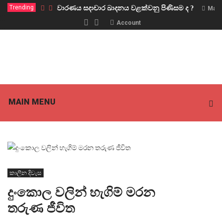
Trending
වාරණය සදාචාර ඛාදනය වළක්වනු පිණිසම ද ?
Marc
Account
MAIN MENU
කාලීන දිවැස
දුංකොල වලින් හැගිම් මරන
තරුණ ජීවිත