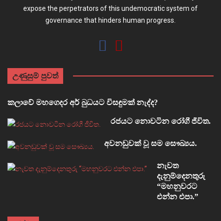
expose the perpetrators of this undemocratic system of
governance that hinders human progress.
උණුසුම් පුවත්
කලාවේ මහගෙදර අර් බුධයට විසඳුමක් නැද්ද?
රජයට නොවටින රෝගී ජීවිත.
අවනඩුවක් වූ සම සෞඛ්‍යය.
නැවත
දැනුම්දෙනතුරු
“මහනුවරට
එන්න එපා.”