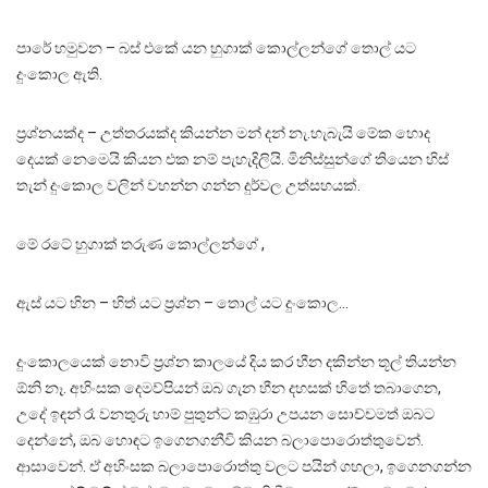
පාරේ හමුවන – බස් එකේ යන හුගාක් කොල්ලන්ගේ තොල් යට
දුංකොල ඇති.
ප්‍රශ්නයක්ද – උත්තරයක්ද කියන්න මන් දන් නැ.හැබැයි මේක හොද
දෙයක් නෙමෙයි කියන එක නම් පැහැදිලියි. මිනිස්සුන්ගේ තියෙන හිස්
තැන් දුංකොල වලින් වහන්න ගන්න දුර්වල උත්සහයක්.
මේ රටේ හුගාක් තරුණ කොල්ලන්ගේ ,
ඇස් යට හින – හිත් යට ප්‍රශ්න – තොල් යට දුංකොල…
දුංකොලයෙක් නොවි ප්‍රශ්න කාලයේ දිය කර හීන දකින්න තූල් තියන්න
ඕනි නෑ. අහිංසක දෙමව්පියන් ඔබ ගැන හීන දහසක් හිතේ තබාගෙන,
උදේ ඉඳන් රෑ වනතුරු හාම් පුතුන්ට කඹුරා උපයන සොච්චමත් ඔබට
දෙන්නේ, ඔබ හොඳට ඉගෙනගනීවි කියන බලාපොරොත්තුවෙන්.
ආසාවෙන්. ඒ අහිංසක බලාපොරොත්තු වලට පයින් ගහලා, ඉගෙනගන්න