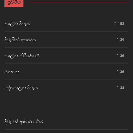
ප්‍රවර්ග
කාලීන දිවැස
183
දිවැසින් අපදෙස
39
කාලීන නිරීක්ෂණ
36
ජනගත
36
දේශපාලන දිවැස
34
දිවැසේ ආචාර ධර්ම