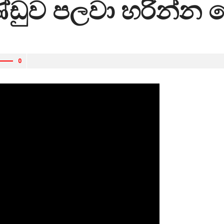
ණ්ඩුව පලවා හරින්න
0