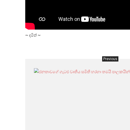
~ දමිත් ~
Previous