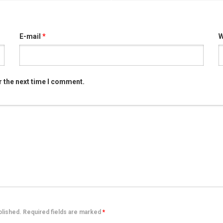
E-mail
*
W
r the next time I comment.
ublished. Required fields are marked
*