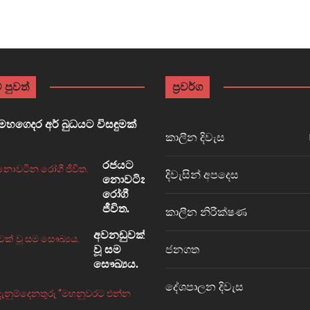
 පුවත්
ප්‍රවර්ග
හගෙදර අර් බුධයට විසඳුමක්
කාලීන දිවැස
රජයට
දිවැසින් අපදෙස
නොවටින
රෝගී
ජීවිත.
කාලීන නිරීක්ෂණ
අවනඩුවක්
ජනගත
වූ සම
සෞඛ්‍යය.
දේශපාලන දිවැස
නැවත
දැනුම්දෙනතුරු