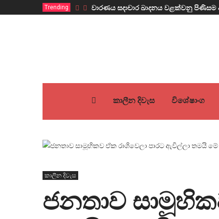
Trending
වාරණය සදාචාර ඛාදනය වළක්වනු පිණිසම 
කාලීන දිවැස
විශේෂාංග
කාලීන දිවැස
ජනතාව සාමූහික