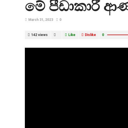
මේ පීඩාකාරී ආ
March 31, 2023
0
142 views
Like
Dislike
0