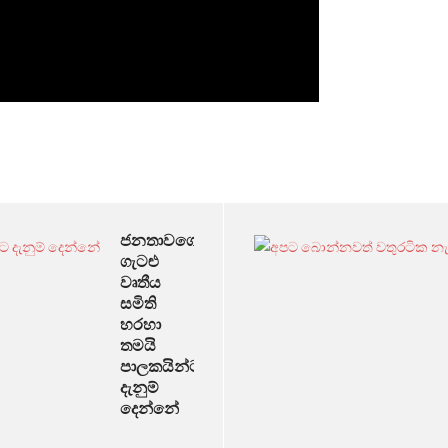
ජනතාවගේ
ගැටළු
වෘතීය
සමිති
හරහා
තමයි
පාලකයින්ට
දැනුම්
දෙන්නේ