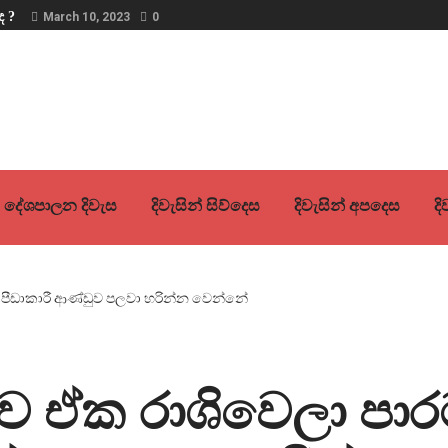
ද ?
March 10, 2023
0
දේශපාලන දිවැස
දිවැසින් සිව්දෙස
දිවැසින් අපදෙස
ද
ව ඒක රාශිවෙලා පාරට