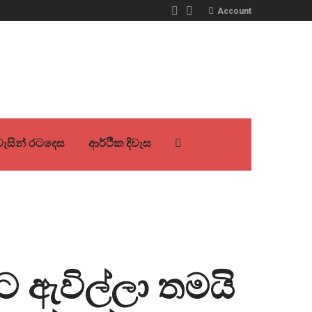
Account
ිවැසින් රටදෙස
ආර්ථික දිවැස
 ඇවිල්ලා තමයි