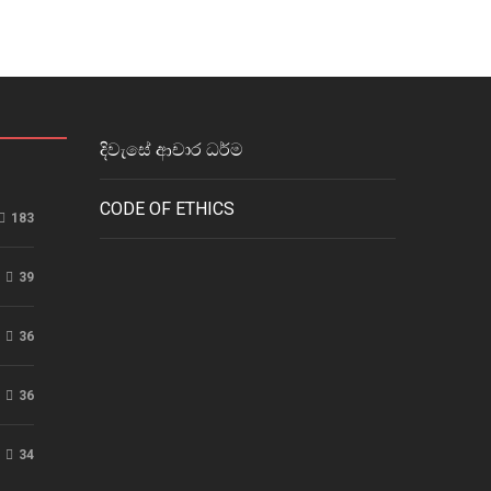
දිවැසේ ආචාර ධර්ම
CODE OF ETHICS
183
39
36
36
34