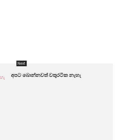
Next
අපට බොන්නවත් වතුරටික නැහැ