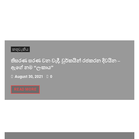
කතුවැකිය
තිසරණ සරණ වන වැදී, වුර්කයින් රජකරන දිවයින –
ඇගේ නම “ලංකාය”
August 30, 2021
0
READ MORE