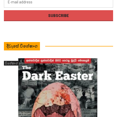
දිවැසේ විශේෂාංග
විශේෂාංග