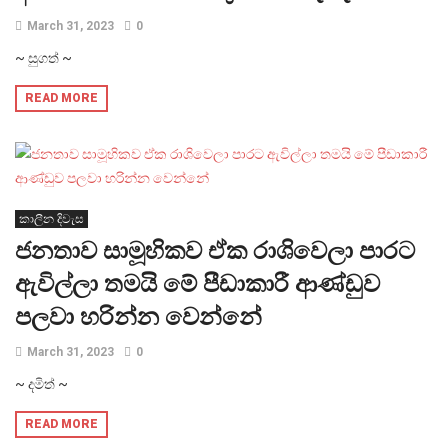
March 31, 2023
0
~ සුගත් ~
READ MORE
කාලීන දිවැස
ජනතාව සාමූහිකව ඒක රාශිවෙලා පාරට
ඇවිල්ලා තමයි මේ පීඩාකාරී ආණ්ඩුව
පලවා හරින්න වෙන්නේ
March 31, 2023
0
~ දමිත් ~
READ MORE