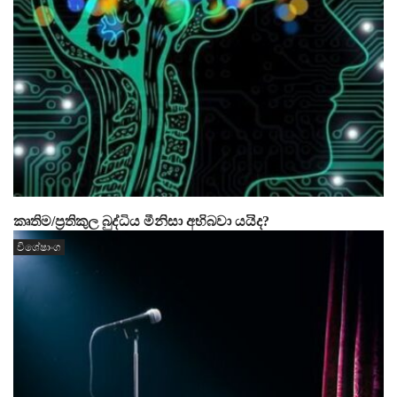
කෘතිම/ප්‍රතිකුල බුද්ධිය මීනිසා අභිබවා යයිද?
විශේෂාංග