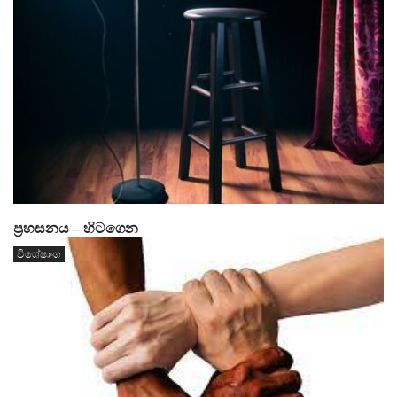
ප්‍රහසනය – හිටගෙන
විශේෂාංග