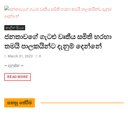
කාලීන දිවැස
ජනතාවගේ ගැටළු වෘතීය සමිති හරහා
තමයි පාලකයින්ට දැනුම් දෙන්නේ
March 31, 2023
0
~ දනුෂ්ක ~
READ MORE
සකසු තේරීම