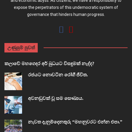
and economic abyss. As citizens, we have a responsibility to
expose the perpetrators of this undemocratic system of
governance that hinders human progress.
උණුසුම් පුවත්
කලාවේ මහගෙදර අර් බුධයට විසඳුමක් නැද්ද?
රජයට නොවටින රෝගී ජීවිත.
අවනඩුවක් වූ සම සෞඛ්‍යය.
නැවත දැනුම්දෙනතුරු “මහනුවරට එන්න එපා.”