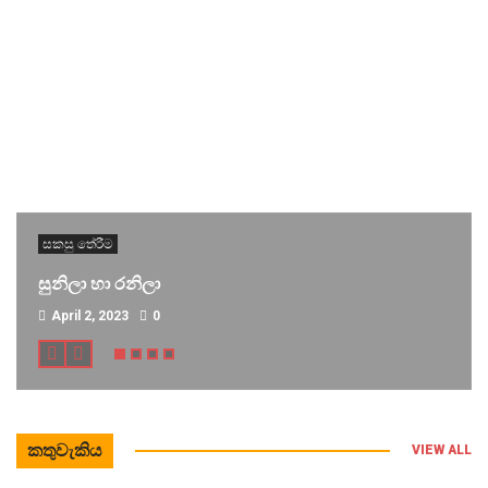
සකසු තේරීම
සුනිලා හා රනිලා
April 2, 2023
0
කතුවැකිය
VIEW ALL