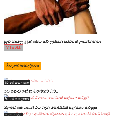
පුංචි කාලෙ ඉදන් අපිට හරි ලස්සන පාඩමක් උගන්නනවා
VIEW ALL
දිවැසේ සංකල්පනා
දිවැසේ සංකල්පනා
රට ගොඩ ගන්න මහමගට බට..
දිවැසේ සංකල්පනා
ඔලුවෙ අත ගහන් රට ගැන පොඩ්ඩක් කල්පනා කරමුද?
සකසු තේරීම