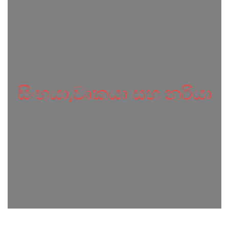
සිංහයා,වෘකයා සහ නරියා