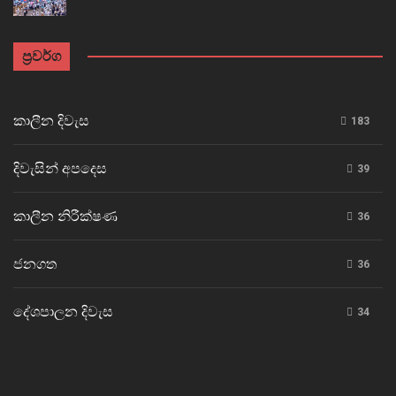
ප්‍රවර්ග
කාලීන දිවැස
183
දිවැසින් අපදෙස
39
කාලීන නිරීක්ෂණ
36
ජනගත
36
දේශපාලන දිවැස
34