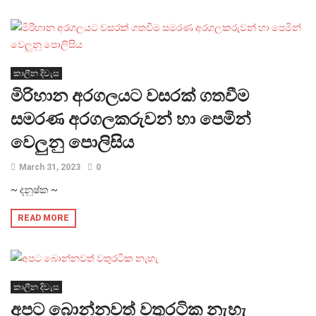
කාලීන දිවැස
මිරිහාන අරගලයට වසරක් ගතවීම
සමරණ අරගලකරුවන් හා පෙමින්
වෙලුනු පොලිසිය
March 31, 2023
0
~ දනුෂ්ක ~
READ MORE
කාලීන දිවැස
අපට බොන්නවත් වතුරටික නැහැ