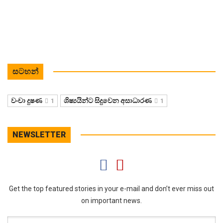
සටහන්
වංචා දුෂණ
ශිෂ්‍යයින්ට සිදුවෙන අසාධාරණ
1
1
NEWSLETTER
Get the top featured stories in your e-mail and don’t ever miss out
on important news.