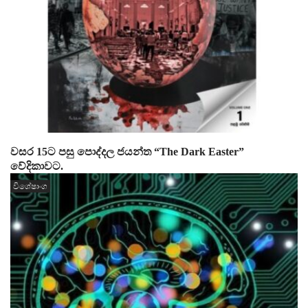
වසර 15ට පසු පොද්දල ජයන්ත “The Dark Easter”
වේදිකාවට.
විශේෂාංග