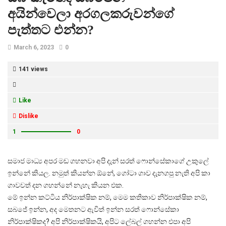
අයින්වෙලා අරගලකරුවන්ගේ
පැත්තට එන්න?
March 6, 2023
0
141 views
Like
Dislike
1
0
සමාජ මාධ්‍ය අපර මඩ ගහනවා අපි දැන් සරත් ෆොන්සේකාගේ උකුලේ
ඉන්නේ කියල. නමුත් කියන්න ඕනේ, ගෝටා ගාව දැනගපු නැති අපි කා
ගාවවත් දන ගහන්නේ නැහැ කියන එක.
මේ ඉන්න කට්ටිය නිර්පාක්ෂික නම්, මෙම කතිකාව නිර්පාක්ෂික නම්,
සබජේ ඉන්න, අද මෙතනට ඇවිත් ඉන්න සරත් ෆොන්සේකා
නිර්පාක්ෂිකද? අපි නිර්පාක්ෂිකයි, අපිට ලේබල් ගහන්න එපා අපි