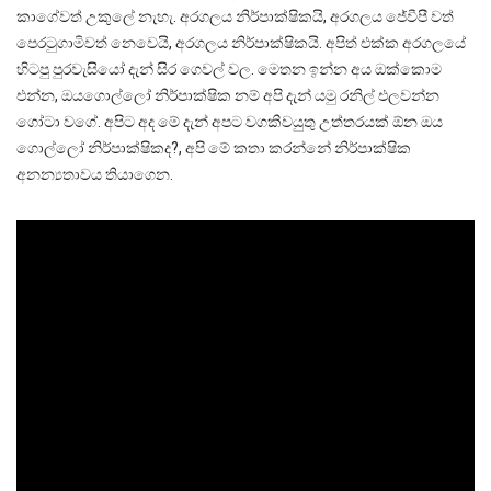
කාගේවත් උකුලේ නැහැ. අරගලය නිර්පාක්ෂිකයි, අරගලය ජේවීපී වත්
පෙරටුගාමිවත් නෙවෙයි, අරගලය නිර්පාක්ෂිකයි. අපිත් එක්ක අරගලයේ
හිටපු පුරවැසියෝ දැන් සිර ගෙවල් වල. මෙතන ඉන්න අය ඔක්කොම
එන්න, ඔයගොල්ලෝ නිර්පාක්ෂික නම් අපි දැන් යමු රනිල් එලවන්න
ගෝටා වගේ. අපිට අද මේ දැන් අපට වගකිවයුතු උත්තරයක් ඕන ඔය
ගොල්ලෝ නිර්පාක්ෂිකද?, අපි මේ කතා කරන්නේ නිර්පාක්ෂික
අනන්‍යතාවය තියාගෙන.