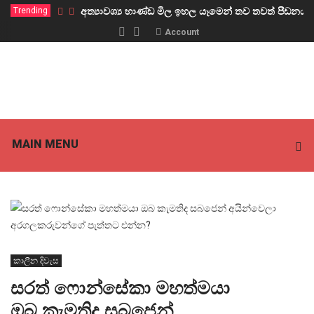
Trending
අත්‍යාවශ්‍ය භාණ්ඩ මිල ඉහල යෑමෙන් තව තවත් පීඩ
Account
MAIN MENU
කාලීන දිවැස
සරත් ෆොන්සේකා මහත්මයා
ඔබ කැමතිද සබජෙන්