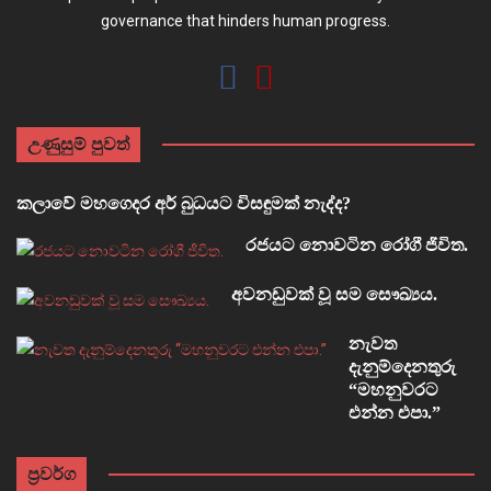
governance that hinders human progress.
උණුසුම් පුවත්
කලාවේ මහගෙදර අර් බුධයට විසඳුමක් නැද්ද?
රජයට නොවටින රෝගී ජීවිත.
අවනඩුවක් වූ සම සෞඛ්‍යය.
නැවත
දැනුම්දෙනතුරු
“මහනුවරට
එන්න එපා.”
ප්‍රවර්ග