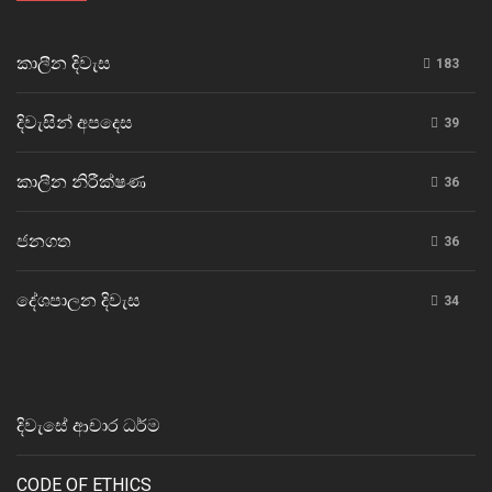
කාලීන දිවැස
183
දිවැසින් අපදෙස
39
කාලීන නිරීක්ෂණ
36
ජනගත
36
දේශපාලන දිවැස
34
දිවැසේ ආචාර ධර්ම
CODE OF ETHICS