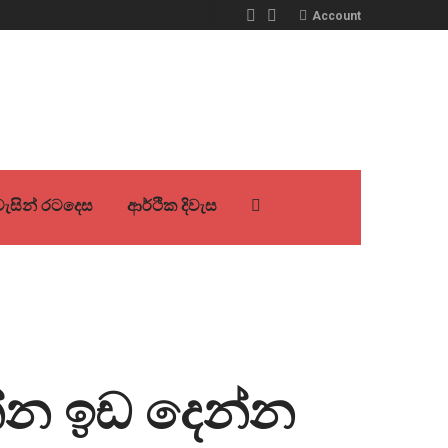
Account
ිවැසින් රටදෙස
ආර්ථික දිවැස
්න ඉඩ දෙන්න