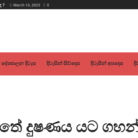
ද ?
March 10, 2023
0
දේශපාලන දිවැස
දිවැසින් සිව්දෙස
දිවැසින් අපදෙස
ද
තේ දුෂණය යට ගහන