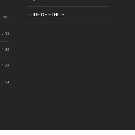
CODE OF ETHICS
183
39
36
36
34