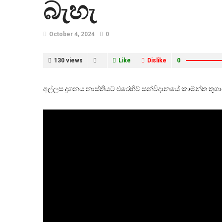
බැහැ
October 4, 2024
0
130 views
Like
Dislike
0
අල්ලස දුශනය නාස්තියට එරෙහිව සන්විදානයේ කාමන්ත තුශා