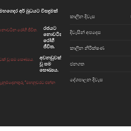
හගෙදර අර් බුධයට විසඳුමක්
කාලීන දිවැස
රජයට
දිවැසින් අපදෙස
නොවටින
රෝගී
ජීවිත.
කාලීන නිරීක්ෂණ
අවනඩුවක්
ජනගත
වූ සම
සෞඛ්‍යය.
දේශපාලන දිවැස
නැවත
දැනුම්දෙනතුරු
“මහනුවරට
එන්න
එපා.”