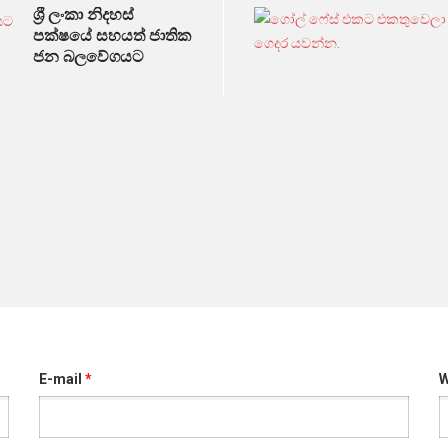
ශ්‍රී ලංකා නිදහස්
පක්ෂයේ සහයත් ජාතික
ජන බලවේගයට
E-mail
*
W