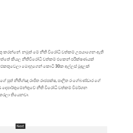
ු කරන්නේ. නමුත් මේ නීති විරෝධී වත්කම් උපයාගෙන ඇති
ත්තේ කියල නීතිවිරෝධී වත්කම් එකෙන් පරීක්ෂණයක්
 එකතුවෙලා මොහුගෙන් කොටි 30ක අල්ලස් මුදලක්
 ගේ පුත් නීතීග්ඤ රාජිත රාජපක්ෂ, පාලිත රංගේබණ්ඩාර ගේ
ණ දෙපාර්තුමේන්තුවේ නීති විරෝධී වත්කම් විමර්ශන
් කරලා තියෙනවා.
Next