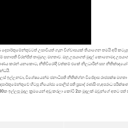
ාර්තුමේන්තුවටත් උසාවියත් ගැන විශ්වාසයක් තියාගෙන තමයි අපි කටයුත
 සභාපති චිරන්ජිත් තාඹුගල මහතාව. ඔහු උපයාගත් මුදල් කොහොමද උපයාග
ණය කරන් යනකොට, නීතිවිරෝදී වත්කම් එකේ නිලධාරීන් සහ නීතීක්ඥයෝ
්ධයි.
 අල්ලස් ඉල්ලනවා, විශේෂයෙන්ම ජනාධිපති නීතීක්ග්න විජේදාස රාජපක්ෂ මහතා
ර්තුමේන්තුවේ හිටපු නියෝජ්‍ය පොලිස් පති ප්‍රසාද් රණසිංහ,අපරාධ පරීක්ෂ
30ක ඉල්ලපු මුදල ක්‍රමයෙන් අඩු කරලා කෝටි 2ක මුදලක් ඔවුන්ගේ අතට පත