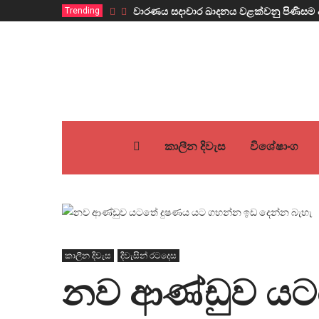
Trending
වාරණය සදාචාර ඛාදනය වළක්වනු පිණිසම 
කාලීන දිවැස
විශේෂාංග
කාලීන දිවැස
දිවැසින් රටදෙස
නව ආණ්ඩුව යට