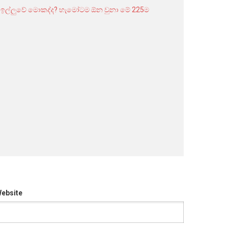
ගෝල්
ෆේස්
එකට
එකතුවෙලා
ඉල්ලුවේ
මොකද්ද?
හැමෝටම
ඕන
වුනා
මේ
225ම
ගෙදර
යවන්න.
ebsite