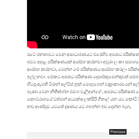
රටේ ජනතාවට වෙන අසාධාරණයට එරෙහිව අපරාධ පරීක්ෂණ දෙප
බවට අදාළ පරීක්ෂණයක් ආරම්භ කරනවා අවුරා ලංකා සමාගමේ
ආරම්භ කරනවා, මෙන්න මේ පරීක්ෂණය ආරම්භ කරලා පරීක්ෂ
ඉල්ලනවා. මේකට අපරාධ පරීක්ෂණ දෙපාර්තුමෙන්තුවත් සම්බන
හිටපු ඇමති ටිරාන් අල්විස් නුත් මොහුගෙන් වක්‍රාකාරයෙන්
බෑණා වෙන නීතීක්ග්න එරංග වැලිඅන්ගේ , අපරාධ පරීක්ෂණ දෙපා
කොට්ඨාශයේ වත්මන් අධ්‍යක්ෂ ලක්සිරි ගීතාල් යන යට කෝටි 
නව ආණ්ඩුව යටතේ දුෂණය යට ගහන්න ඉඩ දෙන්න බැහැ
Previous