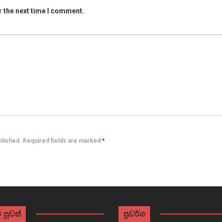
r the next time I comment.
ublished. Required fields are marked
*
 පුවත්
ප්‍රවර්ග