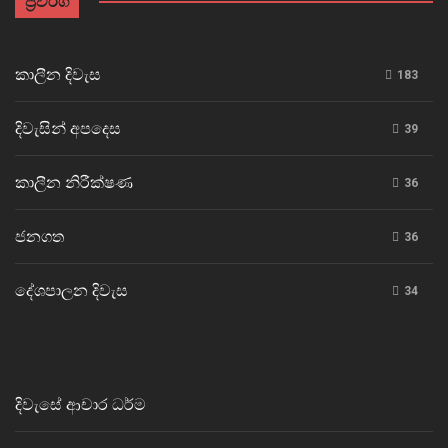
ප්‍රවර්ග
කාලීන දිවැස
183
දිවැසින් අපදෙස
39
කාලීන නිරීක්ෂණ
36
ජනගත
36
දේශපාලන දිවැස
34
දිවැසේ ආචාර ධර්ම