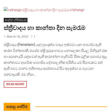
කාලීන නිරීක්ෂණ
ස්ත්‍රීවාදය හා කාන්තා දින සැමරැම
March 18, 2023
1
ස්ත්‍රීවාදය (Feminism) යනු හුදෙක්ම වාදය ඉක්මවා යන භාවාර්ථ ඇති
කරන චින්තාවකි; එසේම ස්ත්‍රි පුරුෂ භාවය නොසලකා සියලු මිනිසුන් එක
හා සමානයයි යනුවෙන් ඇති කරගන්නා හැඟීමයි. පීතෘ මූලික සමාජය තුළ
කාන්තාවට ආගමික සාමාජීය දේශපාලනික අයිතිය යම් සීමාවකට පත්
ඇති බවට මානව ඉතිහාසය ආරම්භයේ සිට අද දක්වා ම ගැටෙන
මතවාදයකි. එම නිසා...
READ MORE
සකසු තේරීම