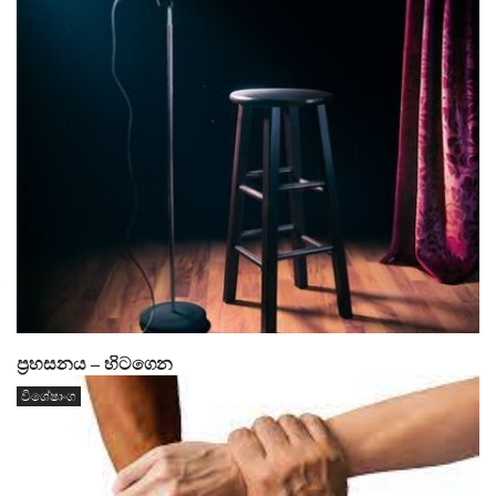
ප්‍රහසනය – හිටගෙන
විශේෂාංග