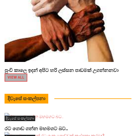
පුංචි කාලෙ ඉදන් අපිට හරි ලස්සන පාඩමක් උගන්නනවා
VIEW ALL
දිවැසේ සංකල්පනා
දිවැසේ සංකල්පනා
රට ගොඩ ගන්න මහමගට බට..