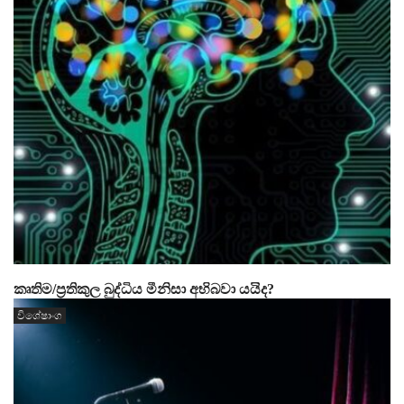
කෘතිම/ප්‍රතිකුල බුද්ධිය මීනිසා අභිබවා යයිද?
විශේෂාංග