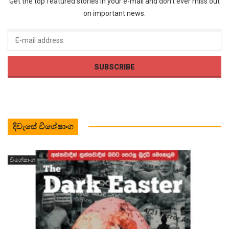
Get the top featured stories in your e-mail and don’t ever miss out
on important news.
දිවැසේ විශේෂාංග
විශේෂාංග