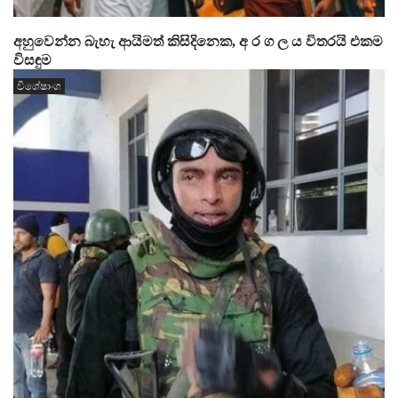
අහුවෙන්න බැහැ ආයිමත් කිසිදිනෙක, අ ර ග ල ය විතරයි එකම
විසඳුම
විශේෂාංග