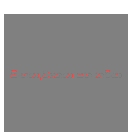
සිංහයා,වෘකයා සහ නරියා