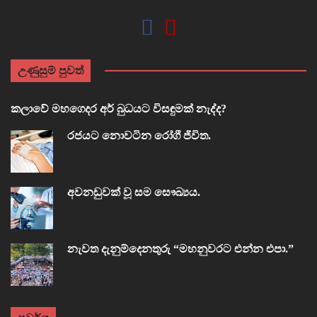
උණුසුම් පුවත්
කලාවේ මහගෙදර අර් බුධයට විසඳුමක් නැද්ද?
රජයට නොවටින රෝගී ජීවිත.
අවනඩුවක් වූ සම සෞඛ්‍යය.
නැවත දැනුම්දෙනතුරු “මහනුවරට එන්න එපා.”