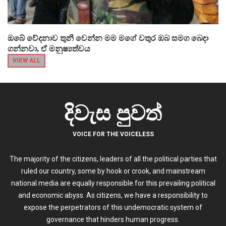
ඔබේ වේදනාව තුනී වෙන්න මම මගේ වතුර ඔබ සමග බෙදා
ගන්නවා, ඒ මනුෂ්‍යත්වය
VIEW ALL
දිවැස පුවත්
VOICE FOR THE VOICELESS
The majority of the citizens, leaders of all the political parties that
ruled our country, some by hook or crook, and mainstream
national media are equally responsible for this prevailing political
and economic abyss. As citizens, we have a responsibility to
expose the perpetrators of this undemocratic system of
governance that hinders human progress.