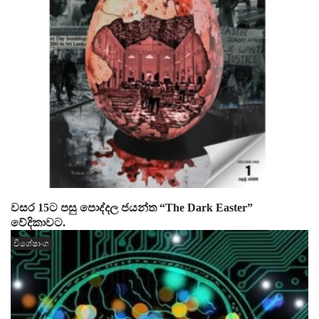
වසර 15ට පසු පොද්දල ජයන්ත “The Dark Easter”
වේදිකාවට.
විශේෂාංග