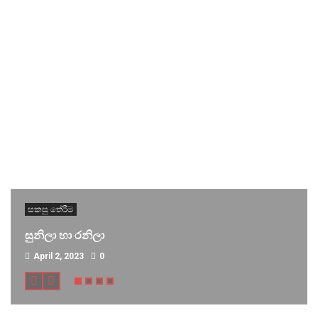
සකසු තේරීම
සුනිලා හා රනිලා
April 2, 2023
0