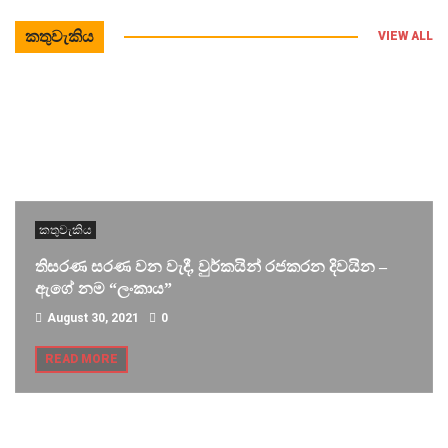
කතුවැකිය
VIEW ALL
කතුවැකිය
තිසරණ සරණ වන වැදී, වුර්කයින් රජකරන දිවයින –
ඇගේ නම “ලංකාය”
August 30, 2021
0
READ MORE