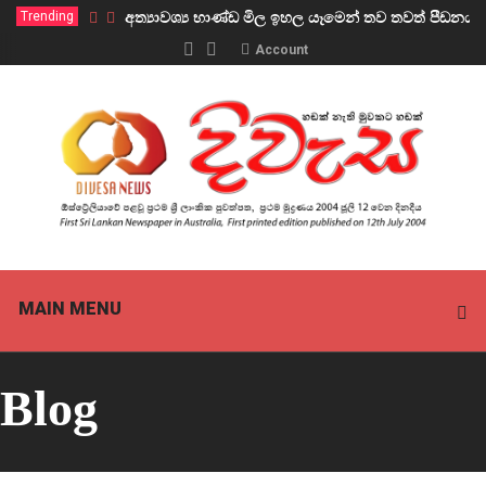
Trending
අත්‍යාවශ්‍ය භාණ්ඩ මිල ඉහල යෑමෙන් තව තවත් පීඩ
Account
MAIN MENU
Blog