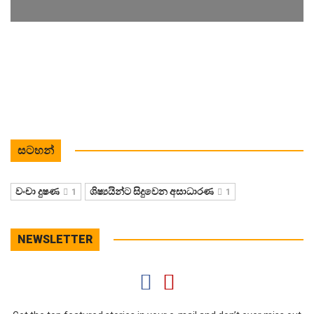
සටහන්
වංචා දුෂණ
ශිෂ්‍යයින්ට සිදුවෙන අසාධාරණ
1
1
NEWSLETTER