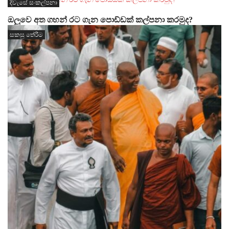
දිවැසේ සංකල්පනා
ඔලුවෙ අත ගහන් රට ගැන පොඩ්ඩක් කල්පනා කරමුද?
සකසු තේරීම