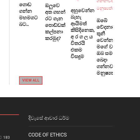
ගොඩ
ඔලුවෙ
අහුවෙන්න
ගන්න
අත ගහන්
බැහැ
මහමගට
රට ගැන
ඔබේ
ආයිමත්
බට..
පොඩ්ඩක්
වේදනාව
කිසිදිනෙක,
කල්පනා
තුනී
අ ර ග ල ය
කරමුද?
වෙන්න මම
විතරයි
මගේ වතුර
එකම
ඔබ සමග
විසඳුම
බෙදා
ගන්නවා, ඒ
මනුෂ්‍යත්වය
VIEW ALL
දිවැසේ ආචාර ධර්ම
CODE OF ETHICS
183