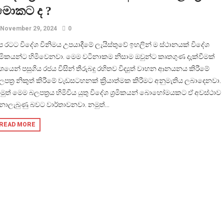
මොකට ද ?
November 29, 2024
0
ප රටට විදේශ විනිමය උපයාදීමේ ලැයිස්තුවේ ඉහලින් ම ස්ථානයක් විදේශ
්‍රමිකයන්ට හිමිවෙනවා. මෙම වටිනාකම නිසාම ඔවුන්ට කෘතගුණ දැක්වීමක්
ශයෙන් පසුගිය රජය විසින් තීරුබදු රහිතව විද්‍යුත් වාහන ආනයනය කිරීමේ
ලපත්‍ර නිකුත් කිරීමේ වැඩසටහනක් ක්‍රියාත්මක කිරීමට අනුමැතිය ලබාදෙනවා.
මුත් මෙම බලපත්‍රය හිමිවිය යුතු විදේශ ශ්‍රමිකයන් බොහෝමයකට ඒ අවස්ථාව
ොලැබුණු බවට වාර්තාවනවා. නමුත්...
READ MORE