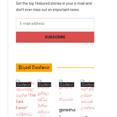
Get the top featured stories in your e-mail and
don’t ever miss out on important news.
දිවැසේ විශේෂාංග
විශේෂාංග
විශේෂාංග
විශේෂාංග
විශේෂාංග
ප්‍රහසනය
–