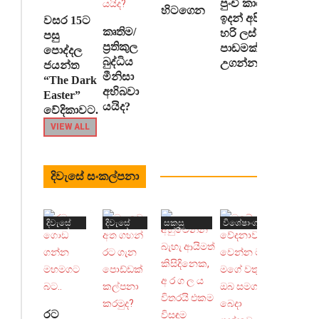
පුංචි කාලෙ
හිටගෙන
ඉදන් අපිට
වසර 15ට
කෘතිම/
හරි ලස්සන
පසු
ප්‍රතිකුල
පාඩමක්
පොද්දල
බුද්ධිය
උගන්නනවා
ජයන්ත
මීනිසා
“The Dark
අභිබවා
Easter”
යයිද?
වේදිකාවට.
VIEW ALL
දිවැසේ සංකල්පනා
දිවැසේ
දිවැසේ
සකසු
විශේෂාංග
සංකල්පනා
සංකල්පනා
තේරීම
රට