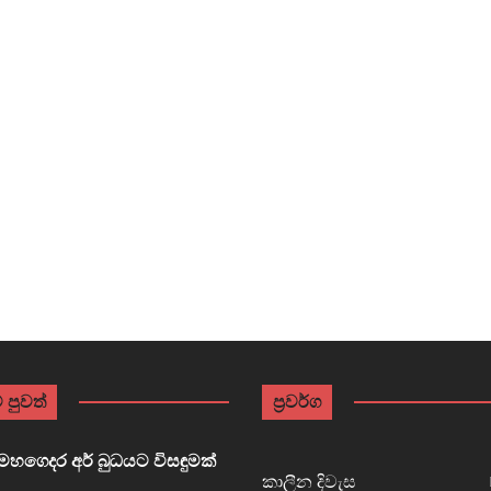
 පුවත්
ප්‍රවර්ග
හගෙදර අර් බුධයට විසඳුමක්
කාලීන දිවැස