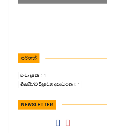
සටහන්
වංචා දුෂණ
1
ශිෂ්‍යයින්ට සිදුවෙන අසාධාරණ
1
NEWSLETTER