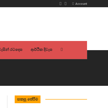
Account
ිවැසින් රටදෙස
ආර්ථික දිවැස
සකසු තේරීම