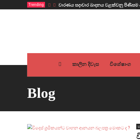
Trending
වාරණය සදාචාර ඛාදනය වළක්වනු පිණිසම 
කාලීන දිවැස
විශේෂාංග
Blog
ක
ව