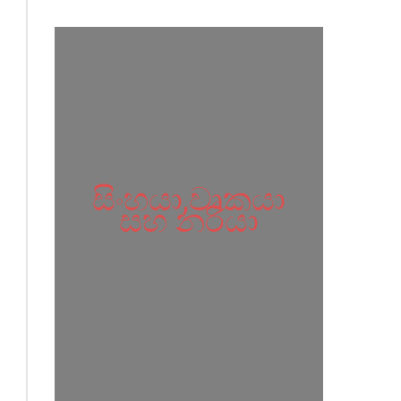
සිංහයා,වෘකයා
සහ නරියා