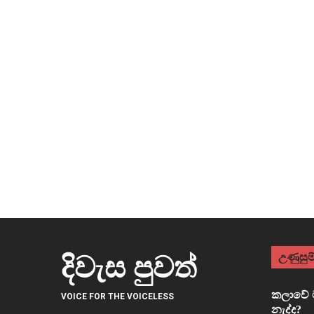
උණුසුම්
දිවැස පුවත්
කලාවේ ම
VOICE FOR THE VOICELESS
නැද්ද?