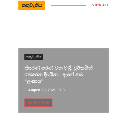
කතුවැකිය
VIEW ALL
කතුවැකිය
තිසරණ සරණ වන වැදී, වුර්කයින්
රජකරන දිවයින – ඇගේ නම
“ලංකාය”
August 30, 2021
0
READ MORE