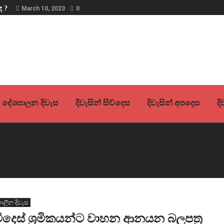
ද ?
March 10, 2023
0
දේශපාලන දිවැස
දිවැසින් සිව්දෙස
දිවැසින් අපදෙස
ද
ාලීන දිවැස
ිදෙස් ශ්‍රමිකයන්ට වාහන ආනයන බලපත්‍ර