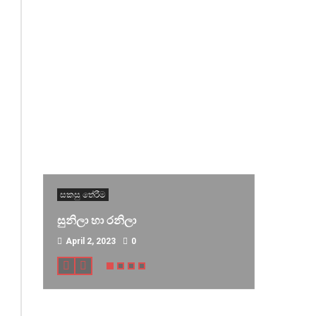
සකසු තේරීම
සුනිලා හා රනිලා
April 2, 2023
0