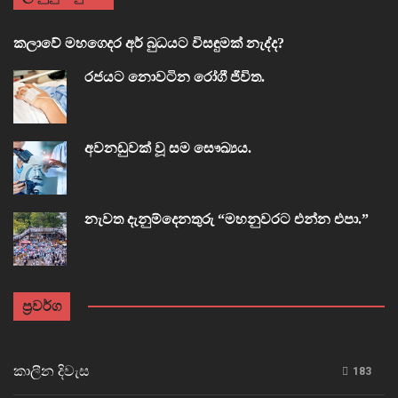
කලාවේ මහගෙදර අර් බුධයට විසඳුමක් නැද්ද?
රජයට නොවටින රෝගී ජීවිත.
අවනඩුවක් වූ සම සෞඛ්‍යය.
නැවත දැනුම්දෙනතුරු “මහනුවරට එන්න එපා.”
ප්‍රවර්ග
කාලීන දිවැස
183