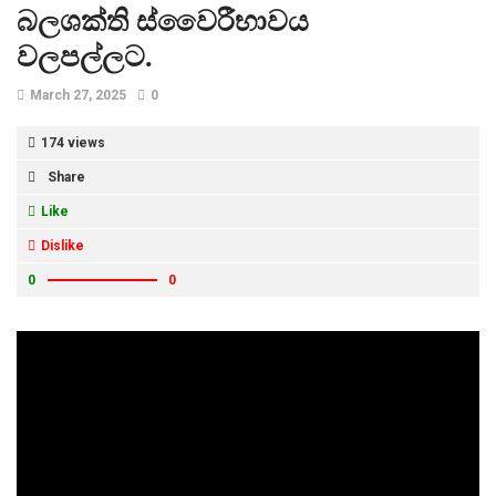
බලශක්ති ස්වෛරීභාවය
වලපල්ලට.
March 27, 2025
0
174 views
Share
Like
Dislike
0
0