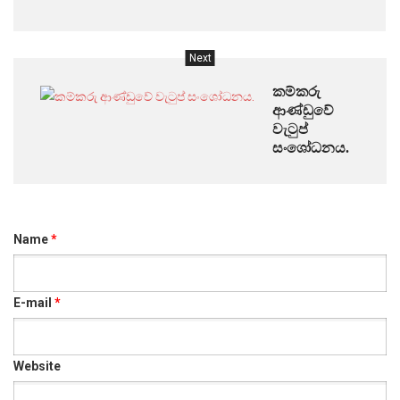
Next
කම්කරු
ආණ්ඩුවේ
වැටුප්
සංශෝධනය.
Name
*
E-mail
*
Website