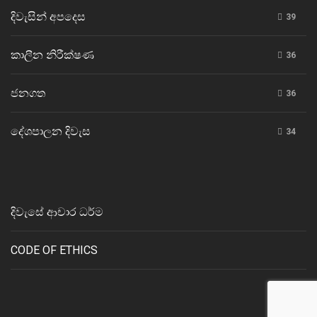
දිවැසින් අපදෙස
39
කාලීන නිරීක්ෂණ
36
ජනගත
36
දේශපාලන දිවැස
34
දිවැසේ ආචාර ධර්ම
CODE OF ETHICS