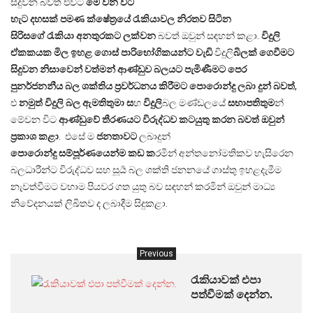
සිදුවන බවත් එවිට
මේ
වන
විට
හැට
දහසක්
පමණ
ක්ෂේත්‍රයේ
රැකියාවල
නිරතව
සිටින
සිරිසගේ
රැකියා
අනතුරකට
ලක්වන
බවත් ඔවුන් සඳහන් කළා.
විදුලි
ඒකකයක
මිල
ඉහළ
ගොස්
පාරිභෝගිකයන්ට
වැඩි
විදුලි
බිලක්
ගෙවීමට
සිදුවන නිසාවෙන් වත්මන් ආණ්ඩුව
බලයට පැමිණීමට පෙර
පුනර්ජනනීය
බල
ශක්තිය
ප්‍රවර්ධනය
කිරීමට පොරොන්දු ලබා දුන් බවත්
,
එ
නමුත්
විදුලි
බල
ඇමතිතුමා
ස
හ
විදුලි
බල මණ්ඩලයේ
සභාපතිතුම
න්
මේවන විට
ආණ්ඩුවේ
තීරණයට
විරුද්ධව
කටයුතු
කරන බවත් ඔවුන්
ප්‍රකාශ කළා
. එසේ ම
ජනතාවට
ලබාදුන්
පොරොන්දු
සම්පූර්ණයෙන්ම
කඩ
ක
රමින් අන්තනෝමතිකව හැසිරෙන
බලධාරීන්ට විරුද්ධව සහ සූර්‍ය බල ශක්ති ජනනයේ ගාස්තු ඉහළදැමීම
නැවත්වීමට වහාම පියවර ගත යුතු බව සඳහන් කරමින් ඔවුන් මාධ්‍ය
නිවේදනයක් ලිඛිතව ද ලබාදීම සිදුකළා.
Previous
රැකියාවක් එපා
පත්වීමක් දෙන්න.