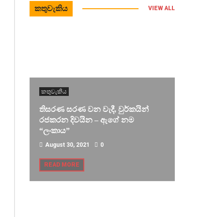
කතුවැකිය
VIEW ALL
කතුවැකිය
තිසරණ සරණ වන වැදී, වුර්කයින්
රජකරන දිවයින – ඇගේ නම
“ලංකාය”
August 30, 2021
0
READ MORE