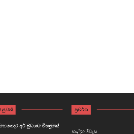
 පුවත්
ප්‍රවර්ග
හගෙදර අර් බුධයට විසඳුමක්
කාලීන දිවැස