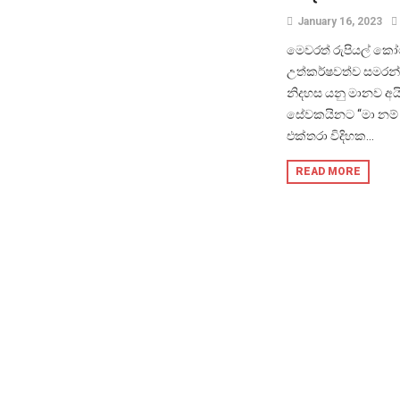
January 16, 2023
මෙවරත් රුපියල් කෝ
උත්කර්ෂවත්ව සමරන්
නිදහස යනු මානව අය
සේවකයිනට “මා නම් ම
එක්තරා විදිහක...
READ MORE