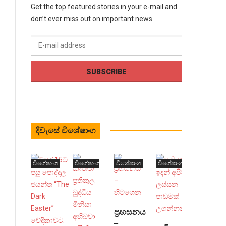
Get the top featured stories in your e-mail and
don’t ever miss out on important news.
දිවැසේ විශේෂාංග
විශේෂාංග
විශේෂාංග
විශේෂාංග
විශේෂාංග
ප්‍රහසනය
–