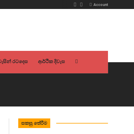
Account
ිවැසින් රටදෙස
ආර්ථික දිවැස
සකසු තේරීම