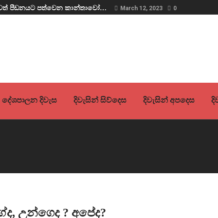
ව තවත් පීඩනයට පත්වෙන කාන්තාවෝ…
March 12, 2023
0
දේශපාලන දිවැස
දිවැසින් සිව්දෙස
දිවැසින් අපදෙස
ද
ේද, උන්ගෙද ? අපේද?