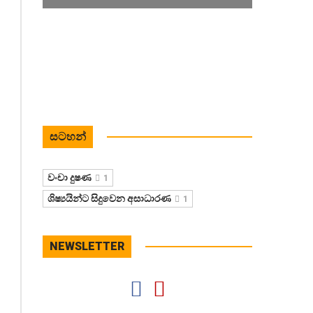
සටහන්
වංචා දුෂණ
1
ශිෂ්‍යයින්ට සිදුවෙන අසාධාරණ
1
NEWSLETTER