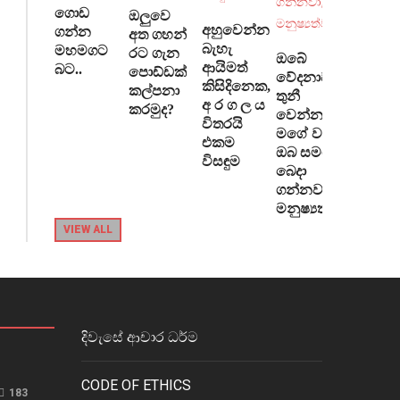
ගොඩ
ඔලුවෙ
අහුවෙන්න
ගන්න
අත ගහන්
බැහැ
මහමගට
රට ගැන
ඔබේ
ආයිමත්
බට..
පොඩ්ඩක්
වේදනාව
කිසිදිනෙක,
කල්පනා
තුනී
අ ර ග ල ය
කරමුද?
වෙන්න මම
විතරයි
මගේ වතුර
එකම
ඔබ සමග
විසඳුම
බෙදා
ගන්නවා, ඒ
මනුෂ්‍යත්වය
VIEW ALL
දිවැසේ ආචාර ධර්ම
CODE OF ETHICS
183