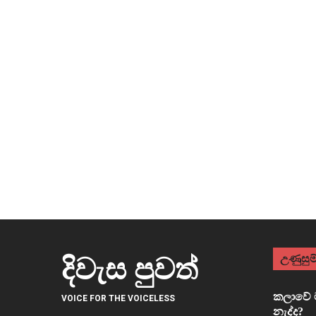
උණුසුම්
දිවැස පුවත්
කලාවේ ම
VOICE FOR THE VOICELESS
නැද්ද?