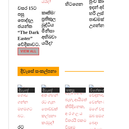
පුංචි කාලෙ
හිටගෙන
ඉදන් අපිට
වසර 15ට
කෘතිම/
හරි ලස්සන
පසු
ප්‍රතිකුල
පාඩමක්
පොද්දල
බුද්ධිය
උගන්නනවා
ජයන්ත
මීනිසා
“The Dark
අභිබවා
Easter”
යයිද?
වේදිකාවට.
VIEW ALL
දිවැසේ සංකල්පනා
දිවැසේ
දිවැසේ
සකසු
විශේෂාංග
සංකල්පනා
සංකල්පනා
තේරීම
රට