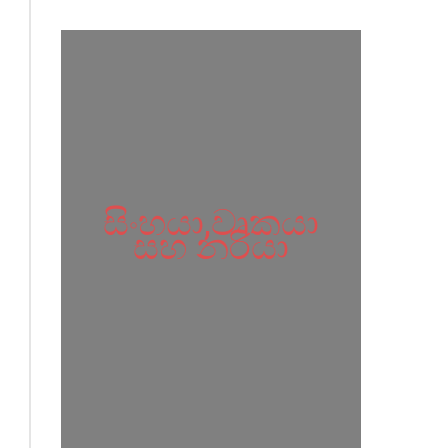
සිංහයා,වෘකයා
සහ නරියා