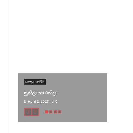
සකසු තේරීම
සුනිලා හා රනිලා
April 2, 2023
0