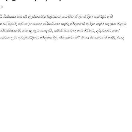
0
ටි විස්සක පමණ ඇස්තමේන්තුවකට යටත්ව නිදහස් දින සමරුව අති
නට පිඹුරු පත් සැකසෙන පරිසරයක සැබෑ නිදහසේ අරුත ගැන සලකා බලමු.
ිතිවාසිකමේ කොඳු ඇට පෙලයි, යම්කිසිවෙකු තම බිරිදට, දරුවනට හෝ
ෙයාලට අවැසි විදිහට නිදහස දීල තියෙන්නේ” කියා කියන්නේ නම්, එයද