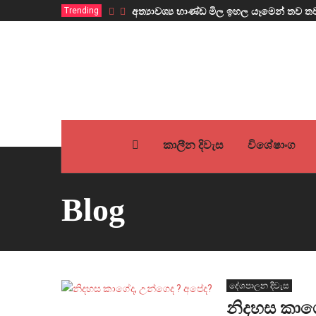
Trending
අත්‍යාවශ්‍ය භාණ්ඩ මිල ඉහල යෑමෙන් ත
කාලීන දිවැස
විශේෂාංග
Blog
දේශපාලන දිවැස
නිදහස කාග