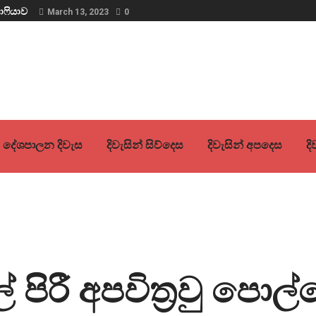
ාෆියාව
March 13, 2023
0
දේශපාලන දිවැස
දිවැසින් සිව්දෙස
දිවැසින් අපදෙස
ද
් පිරී අපවිත්‍රවු ප