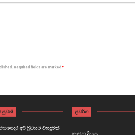
ublished. Required fields are marked
*
 පුවත්
ප්‍රවර්ග
හගෙදර අර් බුධයට විසඳුමක්
කාලීන දිවැස