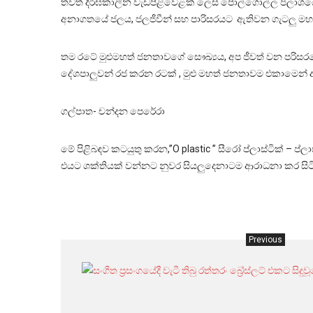
තවත් දීර්ඝකාලීන වැඩපිළිවෙළක් ලෙස පොල්ගොල්ල ජලාශයේ ජල
අනාගතයේ ජලය, ජලජීවීන් සහ පාරිසරයට ඇතිවන ගැටලු මහා
තම රටේ මුළුමහත් ජනතාවගේ සෞඛ්‍යය, අප ජීවත් වන පරිස
දේශපාලුවන් රජ කරන රටක් , මුළු මහත් ජනතාවම එකාමෙ
ගල්පාත- චන්දන පෙරේරා
මේ පිළිබඳව කටයුතු කරන,”O plastic ” සීරෝ ප්ලාස්ටික් – 
එයට ශක්තියක් වන්නට නුවර සියලුදෙනාටම ආරාධනා කර සිට
Previous