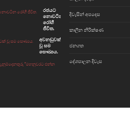
රජයට
දිවැසින් අපදෙස
නොවටින
රෝගී
ජීවිත.
කාලීන නිරීක්ෂණ
අවනඩුවක්
ජනගත
වූ සම
සෞඛ්‍යය.
දේශපාලන දිවැස
නැවත
දැනුම්දෙනතුරු
“මහනුවරට
එන්න
එපා.”