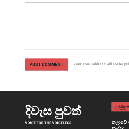
Your email address will not be p
උණුසුම්
දිවැස පුවත්
කලාවේ ම
VOICE FOR THE VOICELESS
නැද්ද?