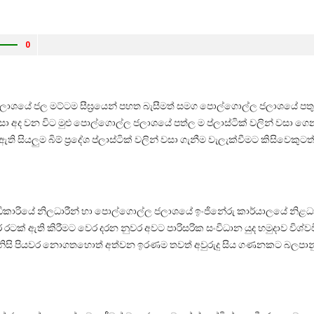
0
ාශයේ ජල මට්ටම සීඝ්‍රයෙන් පහත බැසීමත් සමග පොල්ගොල්ල ජලාශයේ පත
 නිසා අද වන විට මුළු පොල්ගොල්ල ජලාශයේ පත්ල ම ප්ලාස්ටික් වලින් වසා ග
සියලුම බිම් ප්‍රදේශ ප්ලාස්ටික් වලින් වසා ගැනීම වැලැක්වීමට කිසිවෙකුටත්
කාරියේ නිලධාරීන් හා පොල්ගොල්ල ජලාශයේ ඉංජිනේරු කාර්යාලයේ නිළධාරී
ටක් ඇති කිරීමට වෙර දරන නුවර අවට පාරිසරික සංවිධාන යුද හමුදාව විශ්වවිද
් නිසි පියවර නොගතහොත් අත්වන ඉරණම තවත් අවුරුදු සිය ගණනකට බලපාන