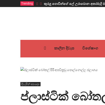
Trending
කුරුඳු ගොවීන්ගේ ලේ උරාබොන අතරමැදි ම
කාලීන දිවැස
විශේෂාංග
දිවැසින් අපදෙස
ප්ලාස්ටික් බෝතල