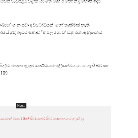
 ක්‍රමවත් වැඩපිළිවෙළක් යටතේ බැහැර නොකළහොත් ඉදිරි
ෞඛ්‍යය” ගැන පවා අවබෝධයක් හෝ තැකීමක් නැති
 සාගරයේ මුතු ඇටය නොව “කසල ගොඩ” වනු නොඅනුමානය.
 ඩි සිල්වා මහතා ඇතුළු කණ්ඩායම මූලිකත්වය ගෙන ඇති බව සහ
0109
Next
ත්‍රස්තවාදය
වැළැක්වීමේ
පනත
යටතේ