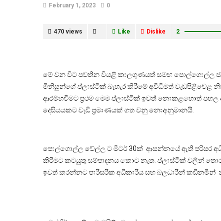
February 1, 2023
0
470 views
Like
Dislike
2
මේ වන විට පවතින වියළි කාලගුණයත් සමඟ පොල්ගොල්ල ජල
මිනිසුන්ගේ ප්ලාස්ටික් බැහැර කිරීමේ අවිධිමත් වැඩපිළිවෙළ
ආරම්භවීමට ප්‍රථම මෙම ප්ලාස්ටික් ඉවත් නොකළහොත් පහල ඇති 
දෙසියයකට වැඩි ප්‍රමාණයක් ගත වනු නොඅනුමානයි.
පොල්ගොල්ල වේල්ල ට මීටර් 30ක් ආසන්නයේ ඇති පරිසර අධි
කිරීමට කටයුතු සම්පාදනය කොට නැත. ප්ලාස්ටික් වලින් තොර ර
ඉවත් කරන්නට පාරිසරික අධිකාරිය සහ බලධාරීන් කඩිනමින