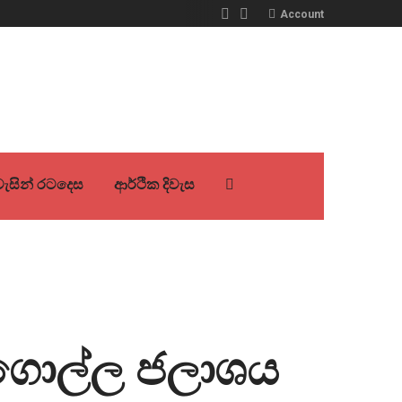
Account
ිවැසින් රටදෙස
ආර්ථික දිවැස
ොල්ගොල්ල ජලාශය