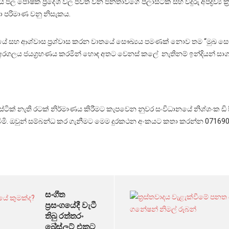
 පෝෂක ප්‍රදේශ වල ජීවත් වන ජනතාවගේ ප්ලාස්ටික් සහ වීදුරු අපද්‍රව්‍ය
 පරිමාණ වනු නිසැකය.
රයේ සහ ආශ්වාස ප්‍රශ්වාස කරන වාතයේ සෞඛ්‍යය පමණක් නොව තම “මුඛ ස
න් අරගලය ජයග්‍රහණය කරමින් හොඳ අතට වෙනස් කලේ නැතිනම් ඉන්දියන්
ප්ලාස්ටික් නැති රටක් නිර්මාණය කිරීමට කැපවෙන නුවර සංවිධානයේ නිශ්ශංක
ිමි. ඔවුන් සම්බන්ධ කර ගැනීමට මෙම දුරකථන අංකයට කතා කරන්න 07169
සංගීත
ප්‍රසංගයේදී වැටී
තිබු රත්තරං
බ්‍රේස්ලට් එකට