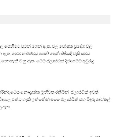
ුල පෙනීමට පටන් ගෙන ඇත. ජල පෝෂක ප්‍රදේශ වල
ෙන ඇත. මෙම තත්ත්වය පෙනි පෙනී තිබියදී වැසි සමය
 නොහැකි වනු ඇත. මෙම ප්ලාස්ටික් දිරායාමට අවුරුදු
න්ද මෙය නොදැක්ක මුනිවත රකීමින් ප්ලාස්ටික් ඉවත්
්‍යාල එක්ව හැකි ඉක්මනින් මෙම ප්ලාස්ටික් සහ වීදුරු බෝතල්
ු ඇත.