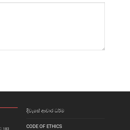
දිවැසේ ආචාර ධර්ම
CODE OF ETHICS
183