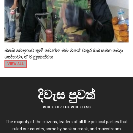
ඔබේ වේදනාව තුනී වෙන්න මම මගේ වතුර ඔබ සමග බෙදා
ගන්නවා, ඒ මනුෂ්‍යත්වය
VIEW ALL
දිවැස පුවත්
VOICE FOR THE VOICELESS
The majority of the citizens, leaders of all the political parties that
ruled our country, some by hook or crook, and mainstream