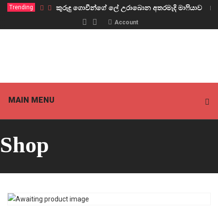
Trending
කුරුඳු ගොවීන්ගේ ලේ උරාබොන අතරමැදි මාෆියාව
Account
MAIN MENU
Shop