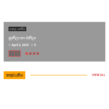
සකසු තේරීම
සුනිලා හා රනිලා
April 2, 2023
0
කතුවැකිය
VIEW ALL