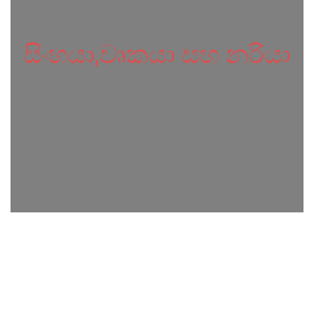
සිංහයා,වෘකයා සහ නරියා