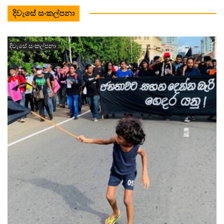
දිවැසේ සංකල්පනා
දිවැසේ සංකල්පනා