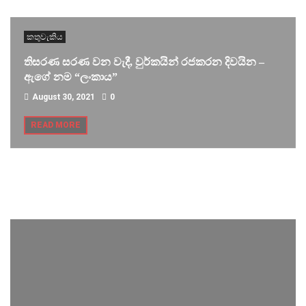
කතුවැකිය
තිසරණ සරණ වන වැදී, වුර්කයින් රජකරන දිවයින –
ඇගේ නම “ලංකාය”
August 30, 2021
0
READ MORE