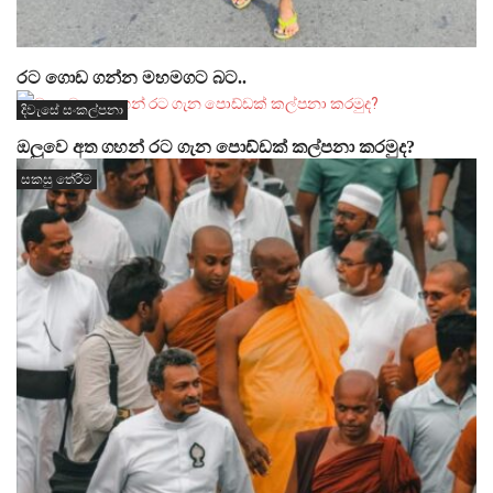
රට ගොඩ ගන්න මහමගට බට..
දිවැසේ සංකල්පනා
ඔලුවෙ අත ගහන් රට ගැන පොඩ්ඩක් කල්පනා කරමුද?
සකසු තේරීම