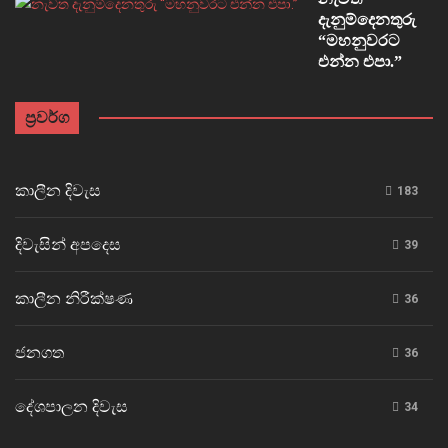
දැනුම්දෙනතුරු
“මහනුවරට
එන්න එපා.”
ප්‍රවර්ග
කාලීන දිවැස
183
දිවැසින් අපදෙස
39
කාලීන නිරීක්ෂණ
36
ජනගත
36
දේශපාලන දිවැස
34