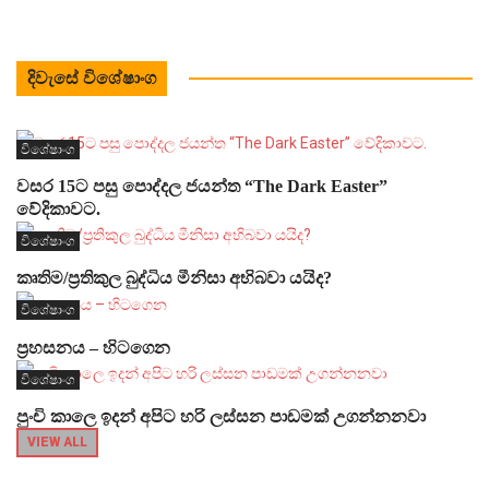
දිවැසේ විශේෂාංග
විශේෂාංග
වසර 15ට පසු පොද්දල ජයන්ත “The Dark Easter”
වේදිකාවට.
විශේෂාංග
කෘතිම/ප්‍රතිකුල බුද්ධිය මීනිසා අභිබවා යයිද?
විශේෂාංග
ප්‍රහසනය – හිටගෙන
විශේෂාංග
පුංචි කාලෙ ඉදන් අපිට හරි ලස්සන පාඩමක් උගන්නනවා
VIEW ALL