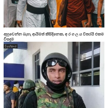
අහුවෙන්න බැහැ ආයිමත් කිසිදිනෙක, අ ර ග ල ය විතරයි එකම
විසඳුම
විශේෂාංග