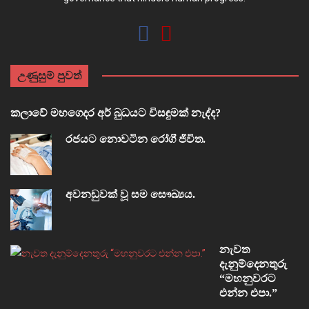
උණුසුම් පුවත්
කලාවේ මහගෙදර අර් බුධයට විසඳුමක් නැද්ද?
රජයට නොවටින රෝගී ජීවිත.
අවනඩුවක් වූ සම සෞඛ්‍යය.
නැවත
දැනුම්දෙනතුරු
“මහනුවරට
එන්න එපා.”