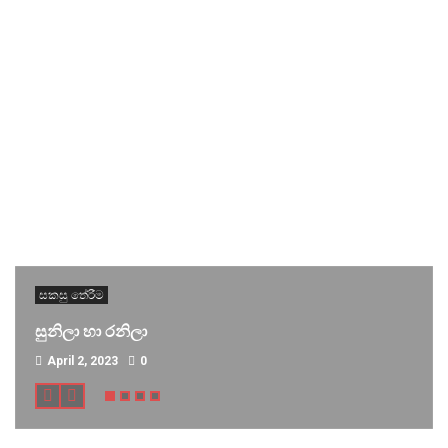
සකසු තේරීම
සුනිලා හා රනිලා
April 2, 2023
0