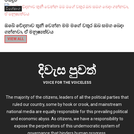
විශේෂාංග
ඔබේ වේදනාව තුනී වෙන්න මම මගේ වතුර ඔබ සමග බෙදා
ගන්නවා, ඒ මනුෂ්‍යත්වය
VIEW ALL
දිවැස පුවත්
VOICE FOR THE VOICELESS
The majority of the citizens, leaders of all the political parties that
ruled our country, some by hook or crook, and mainstream
national media are equally responsible for this prevailing political
and economic abyss. As citizens, we have a responsibility to
expose the perpetrators of this undemocratic system of
governance that hinders human progress.