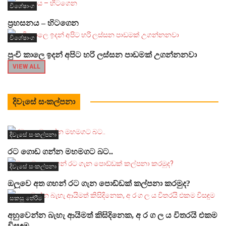
විශේෂාංග
ප්‍රහසනය – හිටගෙන
විශේෂාංග
පුංචි කාලෙ ඉදන් අපිට හරි ලස්සන පාඩමක් උගන්නනවා
VIEW ALL
දිවැසේ සංකල්පනා
දිවැසේ සංකල්පනා
රට ගොඩ ගන්න මහමගට බට..
දිවැසේ සංකල්පනා
ඔලුවෙ අත ගහන් රට ගැන පොඩ්ඩක් කල්පනා කරමුද?
සකසු තේරීම
අහුවෙන්න බැහැ ආයිමත් කිසිදිනෙක, අ ර ග ල ය විතරයි එකම
විසඳුම