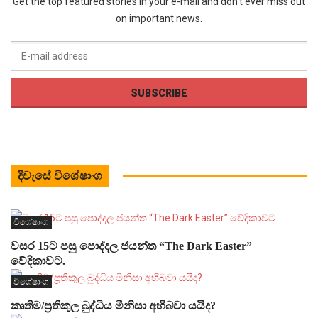
Get the top featured stories in your e-mail and don’t ever miss out
on important news.
දිවැසේ විශේෂාංග
විශේෂාංග
වසර 15ට පසු පොද්දල ජයන්ත “The Dark Easter”
වේදිකාවට.
විශේෂාංග
කෘතිම/ප්‍රතිකුල බුද්ධිය මීනිසා අභිබවා යයිද?