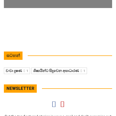
සටහන්
වංචා දුෂණ
ශිෂ්‍යයින්ට සිදුවෙන අසාධාරණ
1
1
NEWSLETTER