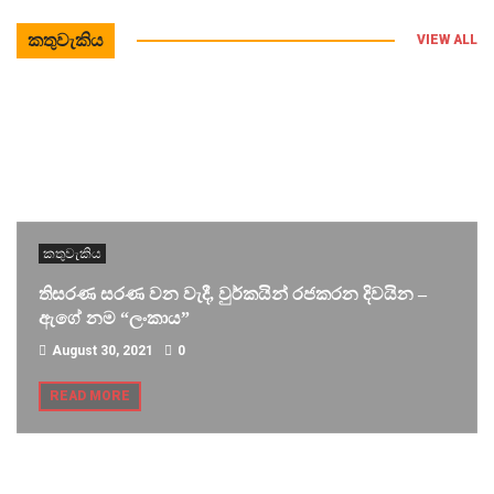
කතුවැකිය
VIEW ALL
කතුවැකිය
තිසරණ සරණ වන වැදී, වුර්කයින් රජකරන දිවයින –
ඇගේ නම “ලංකාය”
August 30, 2021
0
READ MORE