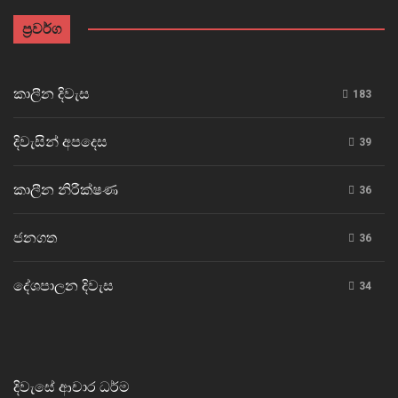
ප්‍රවර්ග
කාලීන දිවැස
183
දිවැසින් අපදෙස
39
කාලීන නිරීක්ෂණ
36
ජනගත
36
දේශපාලන දිවැස
34
දිවැසේ ආචාර ධර්ම