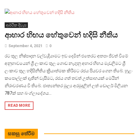
ආර්ථික දිවැස
ආහාර හිඟය හේතුවෙන් හදිසි නීතිය
September 4, 2021
0
රට තුල නිෂ්පාදන වල්වැදියාමට ඉඩ දෙමින් එතෙරට අතපා ජිවත් වීමේ
අනුභාවයෙන් ශ්‍රී ලංකාව තුල ගොඩ නැගුනු අහාර හිඟය මැඩලීමට ශ්‍රී
ලංකාව තුල හදිසිනීතිය ක්‍රියාත්මක කිරීමට රජය පියවර ගෙන තිබේ. හුළං
කපොල්ලක් දෑතින් වැසීමට, රජය ගත් තවත් උත්සාහයක් මෙයින්
නිරාවරණය වී තිබේ. ජාත්‍යන්තර මුල්‍ය අරමුදලින් ලත් ඩොලර් මිලියන
787ක් සහ බංග්ලාදේශය...
READ MORE
සකසු තේරීම