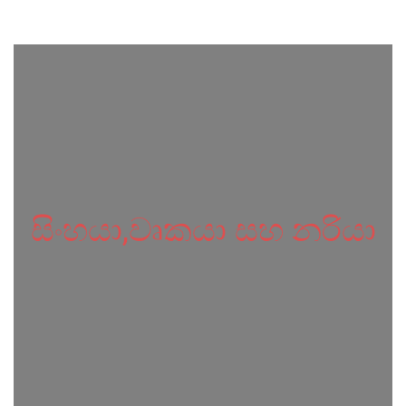
සිංහයා,වෘකයා සහ නරියා