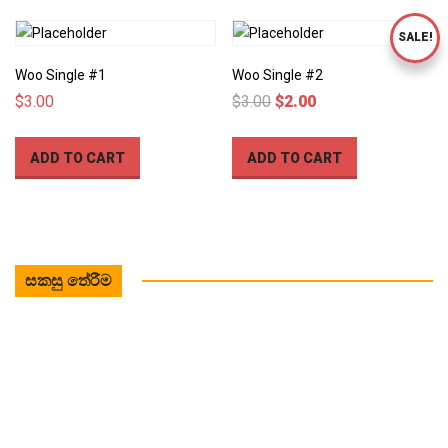
SALE!
Woo Single #1
Woo Single #2
Original
Current
$
3.00
$
3.00
$
2.00
price
price
was:
is:
ADD TO CART
ADD TO CART
$3.00.
$2.00.
සකසු තේරීම