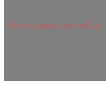
සිංහයා,වෘකයා සහ නරියා