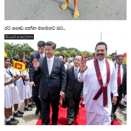
රට ගොඩ ගන්න මහමගට බට..
දිවැසේ සංකල්පනා