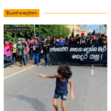
දිවැසේ සංකල්පනා
දිවැසේ සංකල්පනා