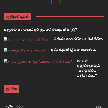
උණුසුම් පුවත්
කලාවේ මහගෙදර අර් බුධයට විසඳුමක් නැද්ද?
රජයට නොවටින රෝගී ජීවිත.
අවනඩුවක් වූ සම සෞඛ්‍යය.
නැවත
දැනුම්දෙනතුරු
“මහනුවරට
එන්න එපා.”
ප්‍රවර්ග
කාලීන දිවැස
183