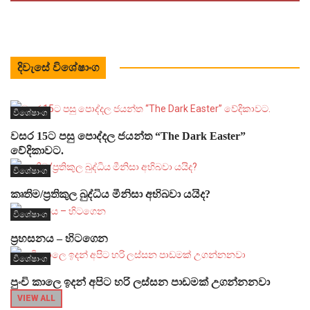
දිවැසේ විශේෂාංග
විශේෂාංග
වසර 15ට පසු පොද්දල ජයන්ත “The Dark Easter”
වේදිකාවට.
විශේෂාංග
කෘතිම/ප්‍රතිකුල බුද්ධිය මීනිසා අභිබවා යයිද?
විශේෂාංග
ප්‍රහසනය – හිටගෙන
විශේෂාංග
පුංචි කාලෙ ඉදන් අපිට හරි ලස්සන පාඩමක් උගන්නනවා
VIEW ALL