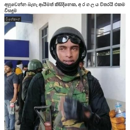
අහුවෙන්න බැහැ ආයිමත් කිසිදිනෙක, අ ර ග ල ය විතරයි එකම
විසඳුම
විශේෂාංග