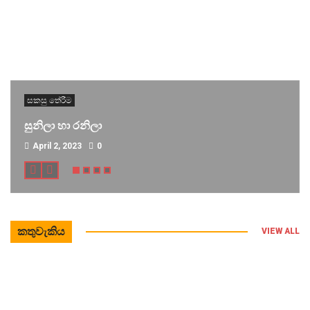
සකසු තේරීම
සුනිලා හා රනිලා
April 2, 2023
0
කතුවැකිය
VIEW ALL