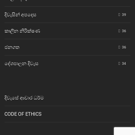
දිවැසින් අපදෙස
39
කාලීන නිරීක්ෂණ
36
ජනගත
36
දේශපාලන දිවැස
34
දිවැසේ ආචාර ධර්ම
CODE OF ETHICS