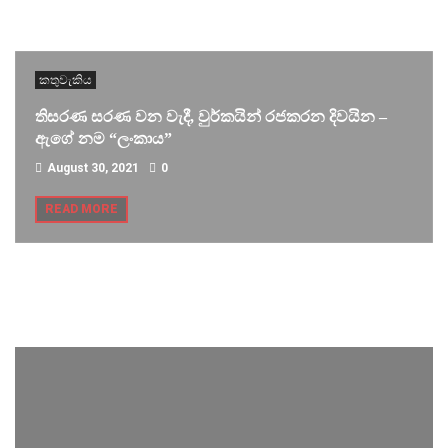
කතුවැකිය
තිසරණ සරණ වන වැදී, වුර්කයින් රජකරන දිවයින –
ඇගේ නම “ලංකාය”
August 30, 2021
0
READ MORE