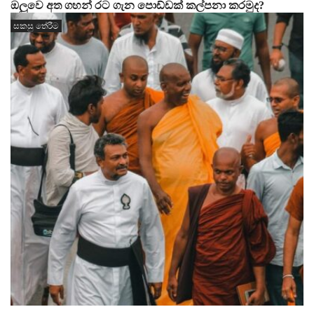
ඔලුවෙ අත ගහන් රට ගැන පොඩ්ඩක් කල්පනා කරමුද?
සකසු තේරීම