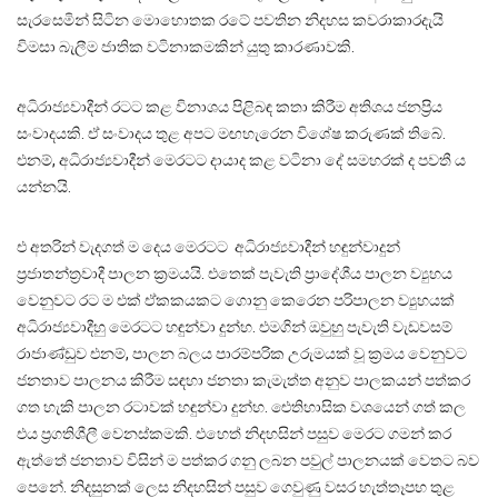
සැරසෙමින් සිටින මොහොතක රටේ පවතින නිදහස කවරාකාරදැයි
විමසා බැලීම ජාතික වටිනාකමකින් යුතු කාරණාවකි.
අධිරාජ්‍යවාදීන් රටට කළ විනාශය පිළිබඳ කතා කිරීම අතිශය ජනප්‍රිය
සංවාදයකි. ඒ සංවාදය තුළ අපට මඟහැරෙන විශේෂ කරුණක් තිබේ.
එනම්, අධිරාජ්‍යවාදීන් මෙරටට දායාද කළ වටිනා දේ සමහරක් ද පවතී ය
යන්නයි.
එ අතරින් වැදගත් ම දෙය මෙරටට අධිරාජ්‍යවාදීන් හඳුන්වාදුන්
ප්‍රජාතන්ත්‍රවාදී පාලන ක්‍රමයයි. එතෙක් පැවැති ප්‍රාදේශීය පාලන ව්‍යුහය
වෙනුවට රට ම එක් ඒකකයකට ගොනු කෙරෙන පරිපාලන ව්‍යුහයක්
අධිරාජ්‍යවාදීහු මෙරටට හඳුන්වා දුන්හ. එමගින් ඔවුහු පැවැති වැඩවසම්
රාජාණ්ඩුව එනම්, පාලන බලය පාරම්පරික උරුමයක් වූ ක්‍රමය වෙනුවට
ජනතාව පාලනය කිරීම සඳහා ජනතා කැමැත්ත අනුව පාලකයන් පත්කර
ගත හැකි පාලන රටාවක් හඳුන්වා දුන්හ. ඓතිහාසික වශයෙන් ගත් කල
එය ප්‍රගතිශීලී වෙනස්කමකි. එහෙත් නිදහසින් පසුව මෙරට ගමන් කර
ඇත්තේ ජනතාව විසින් ම පත්කර ගනු ලබන පවුල් පාලනයක් වෙතට බව
පෙනේ. නිදසුනක් ලෙස නිදහසින් පසුව ගෙවුණු වසර හැත්තෑපහ තුළ