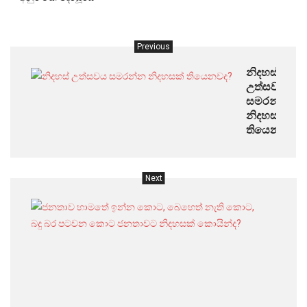
Previous
නිදහස්
උත්සවය
සමරන්න
නිදහසක්
තියෙනවද?
Next
ජනතා
හාමත
ඉන්න
කොට
බෙහෙ
නැති
කොට
බදු