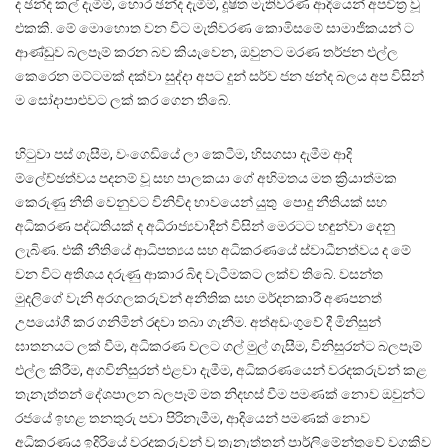
ද ඡන්ද කල් දැමීම්, හොර ඡන්ද දැමීම්, දූෂිත මැතිවරණ ආදියෙන් අපවිත්‍ර වූ
එකකි. මේ මොහොත වන විට මැතිවරණ කොමිසමේ සාමාජිකයන් ට
ආණ්ඩුව බලපෑම් කරන බව කියැවෙන, ඔවුනට මරණ තර්ජන එල්ල
කෙරෙන මට්ටමක් දක්වා සුද්දා අපට දුන් සර්ව ජන ඡන්ද බලය අප විසින්
ම සෝදාපාළුවට ලක් කර ගෙන තිබේ.
හිටුවා පස් ගැසීම, වංගෙඩියේ ලා කෙටීම, හිසගසා දැමීම ආදි
ම්ලේච්ඡත්වය පදනම් වූ සහ පාලකයා ගේ අභිමතය මත ක්‍රියාත්මක
කෙරුණු නීති වෙනුවට විනිවිද භාවයෙන් යුතු පොදු නීතියක් සහ
අධිකරණ පද්ධතියක් ද අධිරාජ්‍යවාදීන් විසින් මෙරටට හඳුන්වා දෙනු
ලැබිණ. එකී නීතියේ ආධිපත්‍යය සහ අධිකරණයේ ස්වාධීනත්වය ද මේ
වන විට අතිශය දරුණු ආකාර බිඳ වැටීමකට ලක්ව තිබේ. වසන්ත
මුදලිගේ වැනි අරගලකරුවන් අනීතික සහ මර්දනකාරී අණපනත්
උපයෝගී කර ගනිමින් රඳවා තබා ගැනීම. අත්අඩංගුවේ දී මිනිසුන්
ඝාතනයට ලක් වීම, අධිකරණ වලට ගල් මුල් ගැසීම, විනිසුරන්ට බලපෑම්
එල්ල කිරීම, අගවිනිසුරන් එළවා දැමීම, අධිකරණයෙන් වරදකරුවන් කළ
තැනැත්තන් දේශපාලන බලපෑම් මත නිදහස් වීම පමණක් නොව ඔවුන්ට
රජයේ ඉහළ තනතුරු පවා පිරිනැමීම, ආදියෙන් පමණක් නොව
අධිකරණය ඉදිරියේ වරදකරුවන් වූ තැනැත්තන් පාර්ලිමේන්තුවේ වගකිව