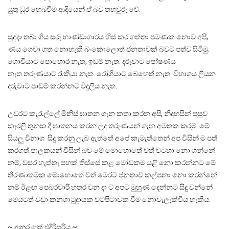
යුතු ධූර හෙබවීම ආදියෙන් ඒ බව තහවුරු වේ.
සුද්දා තබා ගිය සරු භාණ්ඩාගාරය හිස් කර ගත්තා පමණක් නොව අපි,
ණය ගෙවා ගත නොහැකි බංකොලොත් ජනතාවක් බවට පත්ව සිටිමු.
ගොවියාට පොහොර නැත, ඉඩම් නැත. දරුවාට පෝෂණය
නැත.තරුණයාට රැකියා නැත. රෝගියාට බෙහෙත් නැත. විභාගය ලියන
දරුවාට පාඩම් කරන්නට විදුලිය නැත.
උඩරට කැරැල්ලේ මිනිස් ඝාතන ගැන කතා කරන අපි, නිදහසින් පසුව
කැරලි තුනක දී ඝාතනය කරන ලද තරුණයන් ගැන අමතක කරමු. මේ
සියලු විනාශ සිදු කරනු ලැබ ඇත්තේ අපේ කැමැත්තෙන් අප විසින් ම පත්
කරගත් පාලකයන් විසින් බව මේ මොහොතේ වත් වටහා නො ගන්නේ
නම්, වසර හැත්තෑ පහක් තිස්සේ කළ මෝඩකම යළි නො කරන්නට මේ
තීරණාත්මක මොහොතේ වත් මෙරට ජනතාව කල්පනා නො කරන්නේ
නම් ඊළඟ පෙබරවාරි හතර වන දා ට අපට මුහුණ දෙන්නට සිදු වන්නේ
මෙයටත් වඩා කනගාටුදායක වටපිටාවක වීම නොවැලැක්විය හැකිය.
~ අනුර කේ එදිරිසූරිය ~