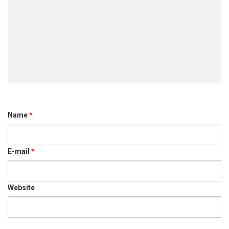
බර
පටව
කොට
ජනතා
නිදහස
කොයින
Name
*
E-mail
*
Website