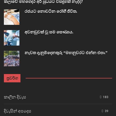
කලාවේ මහගෙදර අර් බුධයට විසඳුමක් නැද්ද?
රජයට නොවටින රෝගී ජීවිත.
අවනඩුවක් වූ සම සෞඛ්‍යය.
නැවත දැනුම්දෙනතුරු “මහනුවරට එන්න එපා.”
ප්‍රවර්ග
කාලීන දිවැස
183
දිවැසින් අපදෙස
39