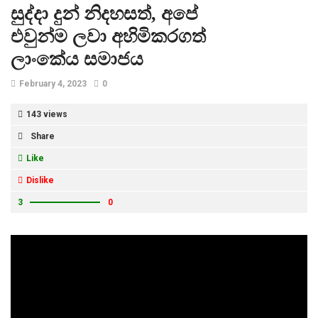
සුද්දා දුන් නිදහසත්, අපේ
එවුන්ම ලවා අහිමිකරගත්
ලාංකේය සමාජය
February 4, 2023
0
143 views
Share
Like
Dislike
3
0