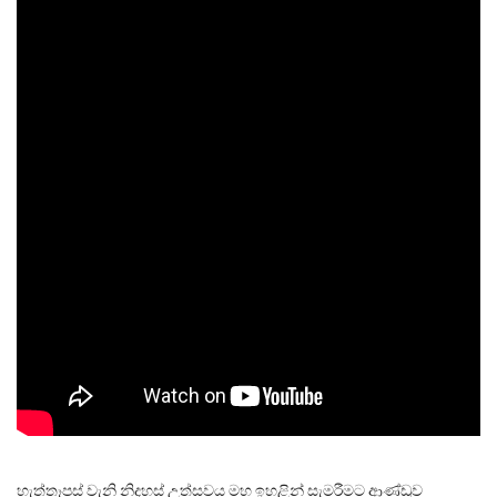
හැත්තෑපස් වැනි නිදහස් උත්සවය මහ ඉහළින් සැමරීමට ආණ්ඩුව