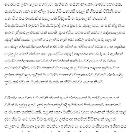
මෙරට පාලන බලය හොබවා ඇත්තේ, සේනානායක, බණ්ඩාරනායක,
ජයවර්ධන යන නොනිල ඉඩම්හිමි ධනපති පවුල් කිහිපයක් විසිනි. මේ
වන විට එය රාජපක්ෂ පවුලටත් වික්‍රමසිංහ පවුලෙන් නැවතත්
විජේවර්ධන ( රුවන් විජේවර්දන) හා ප්‍රේමදාස පවුල වටා සංකේන්ද්‍රණය
කර ගැනීමේ උත්සාහයක් පවතී. ප්‍රාදේශීය වශයෙන් ගත්තද දේශපාලනය
පවුල් කිහිපයක ග්‍රහණයට ලක්ව ඇති බව පාර්ලිමේන්තුවේ, පළාත්
සභාවල නියෝජිතයන්ගේ නම් ගම් පරික්ෂා කිරීමෙන් වටහා ගත හැකිය.
ගැටලුව මෙකී ජාතික සහ ප්‍රාදේශීය පවුල් පාලනය තහවුරු කර ඇත්තේ
මෙරට ඡන්දදායකයන් විසින් තමන්ගේ කතිරයේ බලයෙන් ම වීමය.
අධිරාජ්‍යවාදීන් මෙරට ජනතාවට දායාද කළ වටිනා පාලන ක්‍රමය වන
ප්‍රජාතන්ත්‍රවාදය තුළින් ම මෙරට ජනතාව වක්‍රාකාර වැඩවසම් රාජාණ්ඩු
ක්‍රමයක් ස්ව කැමැත්තෙන් ම තම කරපිට පටවා ගෙන තිබේ.
වර්තමානය වන විට පවතින්නේ අපේ ඡන්දයෙන් ම පත්වූ පාලකයන්
විසින් ම සුද්දා අපට දුන් ප්‍රජාතන්ත්‍රවාදී අයිතියත් පික්පොකට් ගසන්නට
සැරසෙන තත්ත්වයකි. පළාත් සභා මැතිවරණ වසර ගණනක් තිස්සේ කල්
දමා තිබේ. මේ වන විට ආණ්ඩුව උත්සාහ කරමින් සිටින්නේ පළාත්
පාලන මැතිවරණ ද නො පවත්වා ඉන්නට ය. මෙරට මැතිවරණ ඉතිහාසය