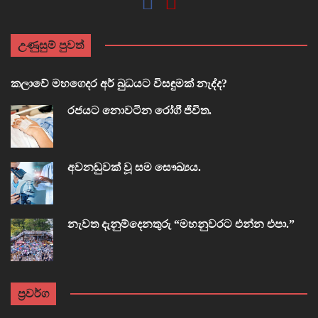
උණුසුම් පුවත්
කලාවේ මහගෙදර අර් බුධයට විසඳුමක් නැද්ද?
රජයට නොවටින රෝගී ජීවිත.
අවනඩුවක් වූ සම සෞඛ්‍යය.
නැවත දැනුම්දෙනතුරු “මහනුවරට එන්න එපා.”
ප්‍රවර්ග