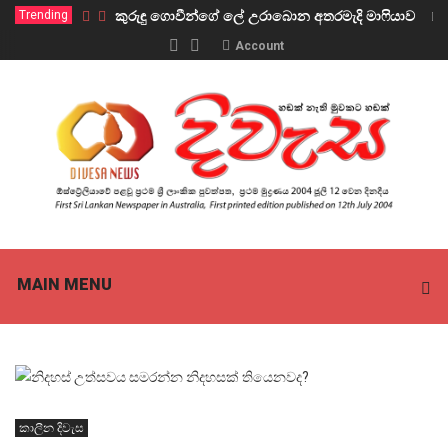
Trending
කුරුඳු ගොවීන්ගේ ලේ උරාබොන අතරමැදි මාෆියාව
Account
MAIN MENU
කාලීන දිවැස