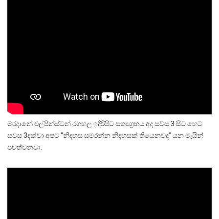
මරදානේ එල්පින්ස්ටන් රගහල ඉදිරිපිට සත්‍යග්‍රහය අද සවස 3 සිට හෙට
සවස 3දක්වා අපට “නිදහස සමරන්න නිදහසක් තියෙනවද” යන මැයින්
පවත්වනවා.