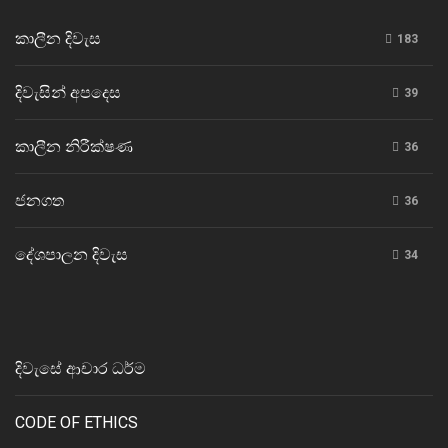
කාලීන දිවැස
183
දිවැසින් අපදෙස
39
කාලීන නිරීක්ෂණ
36
ජනගත
36
දේශපාලන දිවැස
34
දිවැසේ ආචාර ධර්ම
CODE OF ETHICS