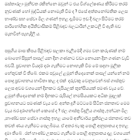
ඔස්තාරලා මුනිවත රකින්නෙ ඔවුන් ට එය විශ්ලේෂණය කිරීමට තරම්
නුවණක් හෝ බුද්ධියක් නොමැති වීම ද ? එසේ අත්තනෝමතික ලෙස
භාණ්ඩ සහ සේවා මිල ගණන් ඉහළ දැමීමට ඉඩ දී බලා සිටීමට තරම්
පාරිභෝගික අයිතිවාසිකම් පිළිබඳව බලධාරීන් උකටලී වී ඇති බව
මැනවින් පැහැදිලි ය.
පසුගිය මාස කීපය පිළිබඳව සලකා බැලීමේදී ගම්‍ය වන කරුණක් නම්
බොහෝ සිසුන් පාසල් යන දින ගණනට වඩා නොයන දින ගණන වැඩි
බවයි. ප්‍රවාහන වියදම් දරා ගැනීමට නොහැකි වීම මේ සදහා මූලික
හේතුවක් වී තිබේ. එකම පවුලේ ළමුන් තිදෙනෙක් පාසල් යන්නේ නම්
පොදු ප්‍රවාහනය භාවිතා කළ ද එක් දරුවකු වෙනුවෙන් බස් ගාස්තුව
ලෙස අවම වශයෙන් දිනකට රුපියලක් තුන්සියයක් පමණ වැය වේ.
ළමුන් තිදෙනෙක් නම් දිනකට රුපියල් නමසියයකට අධික මුදලක්
ප්‍රවාහනයට පමණක් වැය වේ. අන්ත දුගී මට්ටමේ සිටින ජනතාව මෙම
වැය බර දරාගන්නේ කෙසේ ද ? ජල ගාස්තු විදුලිය ගාස්තු ,ඉන්ධන මිල
,භාණ්ඩ සහ සේවා ගාස්තු ඉහළ යාමේ අනිවාර්ය ප්‍රතිඵලය ජනතාව තව
තවත් ණය ගැනීමට පෙලබීමය. ඒ අතර බැංකු පොළී අනුපාතය ද ඉහළ
දමා තිබේ . රන් භාණ්ඩ උකසට ගැනීමේ පොළි අනූපාතය දළ වශයෙන්