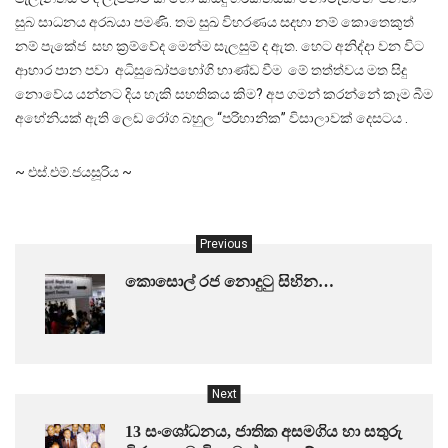
සුබ සාධනය අරබයා පමණි. තම සුඛ විහරණය සදහා නම් කොතෙකුත්
නම් පැකේජ සහ ක්‍රම්වේද මෙන්ම සැලසුම් ද ඇත. හෙට අනිද්දා වන විට
ආහාර පාන පවා අධිසුඛෝපභෝගි භාණ්ඩ වීම මේ තත්ත්වය මත සිදු
නොවේය යන්නට දිය හැකි සහතිකය කිම? අප ගමන් කරන්නේ කෑම බීම
අහේනියක් ඇති ලෙඩ රෝග බහුල “පරිහානික” විසාලාවක් දෙසටය .
~ එස්.එම්.ජයසූරිය ~
Previous
කොසොල් රජ නොදුටු සිහින…
Next
13 සංශෝධනය, ජාතික අසමගිය හා සතුරු