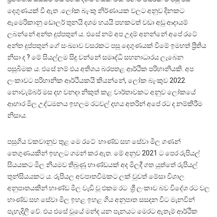
දෙගුණයක් වී ඇත .ලෝක බැංකු නිර්ණායක වලට අනුව දිනකට
ඇමෙරිකානු ඩොලර් තුනයි දශම හයයි පහකටත් වඩා අඩු ආදායම්
ලබන්නේ අන්ත දුප්පතුන් ය. එසේ නම් අප උදම් අනන්නේ අපේ රටේ
අන්ත දුප්පතුන් ගේ සංඛ්‍යාව වසරකට පසු දෙගුණයක් වීමේ ඉමහත් ප්‍රීතිය
නිසා ද ? මේ සියල්ලම සිදු වන්නේ සමෘද්ධි සහනාධාරය ලැබෙන
පසුබිමක ය. එසේ නම් එය අතිශය බරපතළ ආර්ථික පරිහානියකි. අප
ලංකාවට පරිහානික ආර්ථියකයි කියන්නේ, ලෝක බැංකුව 2022
නොවැම්බර් මස දහ වනදා නිකුත් කළ වාර්තාවකට අනුව ලෝකයේ
ආහාර මිල උද්ධමනය ඉහලම රටවල් දහය අතරින් අපේ රට ද නම්කිරීම
නිසාය.
පසුගිය වකවානුව තුළ මෙ රටේ භාණ්ඩ සහ සේවා මිල ගණන්
තෙගුණයකින් ඉහලට ගමන් කර ඇත. මේ අනුව 2021 ට පෙර රුපියල්
සියයකට මිල නියමව තිබුණු භාණ්ඩයක් අද මිලදී ගත යුත්තේ රුපියල්
තුන්සියයකට ය. රුපියල අවපාතවීමකට ලක් වුවත් මේසා විශාල
අනුපාතයකින් භාණ්ඩ මිල වැඩි වූ එකම රට ශ්‍රී ලංකාව බව විදේශ රට වල
භාණ්ඩ සහ සේවා මිල ඉහළ ඉහළ ගිය අනුපාත සසදන විට මැනවින්
පැහැදිලි වේ. එය එසේ වූයේ මන්ද යන පැනයට මෙරට ඇතැම් ආර්ථික