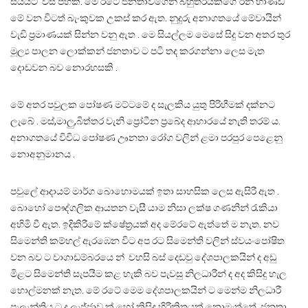
සියයට විසි පහකි. මෙ රටේ ජනතාවගෙන් බහුතරයකගේ රන් භාණ්ඩ
මේ වන විටත් බැංකුවක උකස් කර ඇත. නුදුරු අනාගතයේ මේවායින්
වැඩි ප්‍රමාණයක් සින්න වනු ඇත . මෙ සියල්ලම මෙසේ සිදු වන අතර තුර
මූල්‍ය පාලන ලොක්කන් ජනතාව ට පටි තද කරගන්නා ලෙස මැත
දොඩවන බව නොරහසකි .
මේ අතර පවුලක පෝෂණ මට්ටමේ ද සැලකිය යුතු පිරිහීමක් දක්නට
ලැබේ . මස්,මාලු,බිත්තර වැනි ප්‍රෝටීන ප්‍රබේද ආහාරයේ නැති තරම් ය.
අනාගතයේ විවිධ පෝෂණ ඌනතා රෝග වලින් ළමා පරපුර පෙළෙනු
නොඅනුමානය .
පවුලේ ආදායම් මාර්ග බොහොමයක් ඉතා සාහසික ලෙස ඇසිරී ඇත .
බොහෝ පෞද්ගලික ආයතන වැසී යාම නිසා ලක්ෂ ගණනින් රැකියා
අහිමි වී ඇත. ඉදිකිරීමේ ක්ෂේත්‍රයක් අද මේරටේ ඇත්තේ ම නැත. නව
සිමෙන්ති කම්හල් ඇරඹෙන විට අප රට සිමෙන්ති වලින් ස්වයංපෝෂිත
වන බව ට වාගාඩම්බරයෙ න් වහසි බස් දෙඩවු දේශපාලකයින් ද අඩු
මිළට සිමෙන්ති සැපයීම කළ හැකි බව පැවසු නිලධාරීන් ද අද කිසිදු හැල
හොල්මනක් නැත. මේ රටේ මෙම දේශපාලකයින් ට මෙන්ම නිලධාරී
පැලැන්තිය ට ද ලැජ්ජාව ක් හෝ කිසිදු හිරිකිතයක් නොමැත්තේ ජනතා