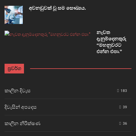
අවනඩුවක් වූ සම සෞඛ්‍යය.
නැවත
දැනුම්දෙනතුරු
“මහනුවරට
එන්න එපා.”
ප්‍රවර්ග
කාලීන දිවැස
183
දිවැසින් අපදෙස
39
කාලීන නිරීක්ෂණ
36