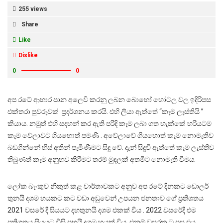
255 views
Share
Like
Dislike
0
0
අප රටේ ආහාර පාන අලෙවි කරනු ලබන බොහෝ හෝටල වල ඉදිරිපස
එක්තරා පුවරුවක් ප්‍රදර්ශනය කරයි. එහි ලියා ඇත්තේ “කෑම ලෑස්තියි ”
කියාය. නමුත් එහි සදහන් කර ඇති පරිදි කෑම ලබා ගත හැක්කේ හරියටම
කෑම වේලාවට ගියහොත් පමණි . අවේලාවේ ගියහොත් කෑම නොමැතිව
බඩගින්නේ හිස් අතින් පැමිණීමට සිදු වේ. දැන් සිදුවී ඇත්තේ කෑම ලැස්තිව
තිබුණත් කෑම අනුභව කිරීමට තරම් මුදලක් අතමිට නොමැති වීමය.
ලෝක බැංකුව නිකුත් කළ වාර්තාවකට අනුව අප රටේ දිනකට ඩොලර්
තුනයි දශම හයකට කට වඩා අඩුවෙන් උපයන ජනතාව ගේ ප්‍රතිශතය
2021 වසරේ දී සියයට දහතුනයි දශම එකක් විය . 2022 වසරේදී එම
ප්‍රතිශතය සියයට විසි පහයි දශම හයක් විය. එනම් වසරක ට පසු එය