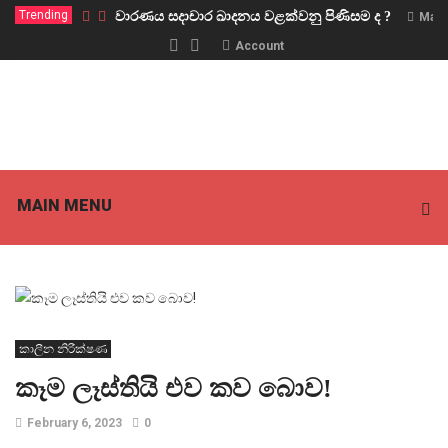
Trending
වාරණය සදාචාර ඛාදනය වළක්වනු පිණිසම ද ?
Marc
Account
MAIN MENU
කාලීන නිරීක්ෂණ
කෑම ලෑස්තියි එව කව බොව!
February 6, 2023
0