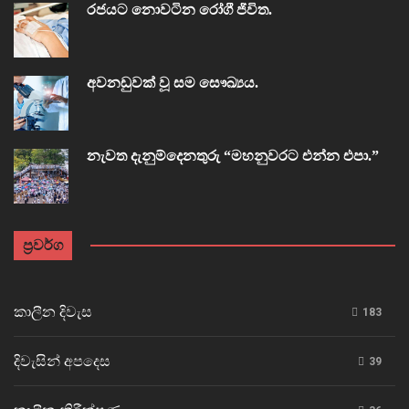
රජයට නොවටින රෝගී ජීවිත.
අවනඩුවක් වූ සම සෞඛ්‍යය.
නැවත දැනුම්දෙනතුරු “මහනුවරට එන්න එපා.”
ප්‍රවර්ග
කාලීන දිවැස
183
දිවැසින් අපදෙස
39