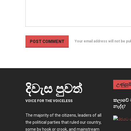
Your email address will not be p
උණුසුම්
දිවැස පුවත්
කලාවේ ම
VOICE FOR THE VOICELESS
නැද්ද?
The majority of the citizens, leaders of all
the political parties that ruled our country,
some by hook or crook, and mainstream