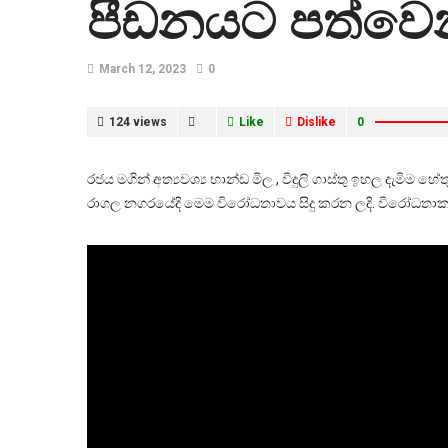
පීඩනයට පත්ව
March 12, 2023
0
124 views
Like
Dislike
0
රජය මගින් අත්‍යවශ්‍ය භාන්ඩ මිල , විදුලි ගාස්තු ඉහල දැම
රාගල නගරයේදි මෙම විරෝධතාවය සිදු කරන ලදි. විරෝධතාකරු