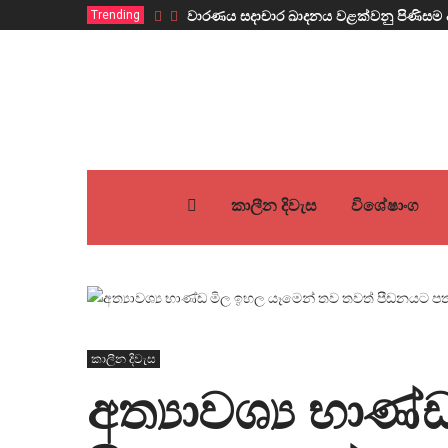
Trending
වාරණය සදාචාර ඛාදනය වළක්වනු පිණිසම 
කාලීන දිවැස
විශේෂාංග
කාලීන දිවැස
අත්‍යාවශ්‍ය භා