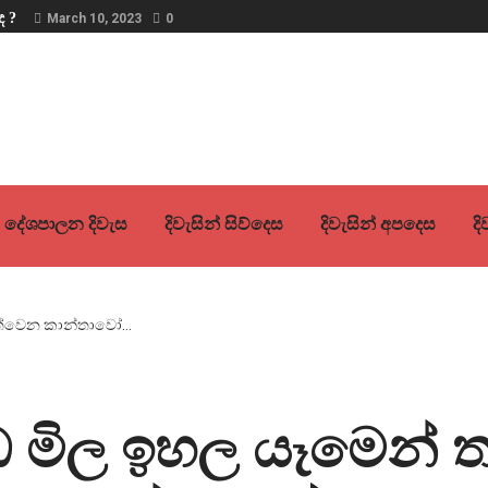
ද ?
March 10, 2023
0
දේශපාලන දිවැස
දිවැසින් සිව්දෙස
දිවැසින් අපදෙස
ද
ණ්ඩ මිල ඉහල යෑමෙන් 