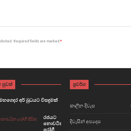
ublished. Required fields are marked
*
 පුවත්
ප්‍රවර්ග
හගෙදර අර් බුධයට විසඳුමක්
කාලීන දිවැස
රජයට
දිවැසින් අපදෙස
නොවටින
රෝගී