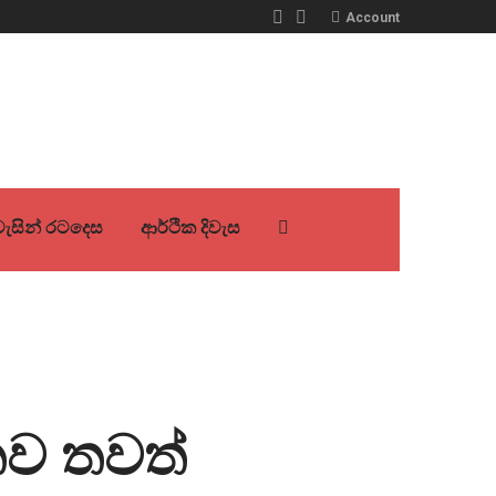
Account
ිවැසින් රටදෙස
ආර්ථික දිවැස
තව තවත්