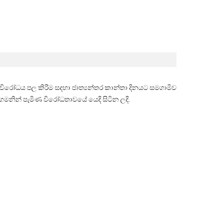
යට විරෝධය පල කිරිම සදහා ජාත්‍යන්තර කාන්තා දිනයට සමගාමිව
මනින් පැමිණ විරෝධතාවයේ යෙදි සිටින ලදි.