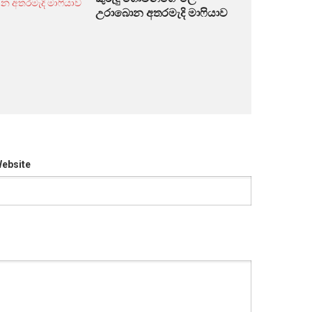
උරාබොන අතරමැදි මාෆියාව
ebsite