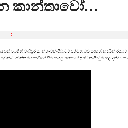
ෙන කාන්තාවෝ…
0
ිම හේතුවෙන් එමගින් වැඩිපුර කාන්තාවන් පීඩාවට පත්වන බව සදහන් කරමින් රජ
වන් මැදවත්ත මංසන්ධියේ සිට රාගල නගරයේ ඉන්ධන පිරවුම් හල දක්වා පා ග