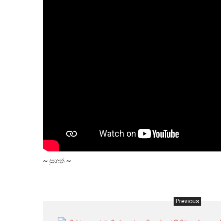
~ සුගත් ~
Previous