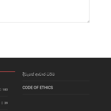
දිවැසේ ආචාර ධර්ම
CODE OF ETHICS
183
39