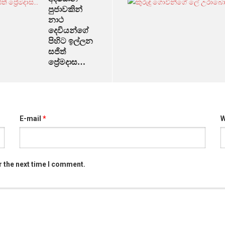
පුජාවකින්
නාථ
දෙවියන්ගේ
පිහිට ඉල්ලන
සජිත්
ප්‍රේමදාස…
E-mail
*
W
r the next time I comment.