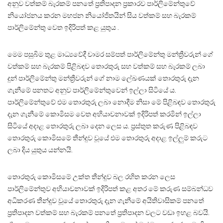
අනුව වත්කම් බැරකම් පනතේ ප්‍රතිපාදන ප්‍රකාරව පාර්ලිමේන්තුවේ
නියෝජනය කරන මහජන නියෝජිතයින් සිය වත්කම් සහ බැරකම්
පාර්ලිමේන්තු වෙත ඉදිරිපත් කළ යුතුය .
මෙම පසුබිම තුළ මාධ්‍යවේදී චාමර සම්පත් පාර්ලිමේන්තු මන්ත්‍රීවරුන් ගේ
වත්කම් සහ බැරකම් පිළිබඳව තොරතුරු සහ වත්කම් සහ බැරකම් ලබා
දුන් පාර්ලිමේන්තු මන්ත්‍රීවරුන් ගේ නාම ලේඛණයක් තොරතුරු දැන
ගැනීමේ පනතට අනුව පාර්ලිමේන්තුවෙන් ඉල්ලා සිටියේ ය.
පාර්ලිමේන්තුවේ එම තොරතුරු ලබා නොදීම නිසා මේ පිළිබඳව තොරතුරු
දැන ගැනීමේ කොමිසම වෙත අභියාචනාවක් ඉදිරිපත් කරමින් ඉල්ලා
සිටියේ අදාළ තොරතුරු ලබා දෙන ලෙස ය. ප්‍රස්තුත කරුණ පිළිබඳව
තොරතුරු කොමිසමේ තීන්දුව වූයේ එම තොරතුරු අදාළ ඉල්ලුම් කරුට
ලබා දිය යුතුය යන්නයි.
තොරතුරු කොමිසමේ උක්ත තීන්දුව බල රහිත කරන ලෙස
පාර්ලිමේන්තුව අභියාචනාවක් ඉදිරිපත් කළ අතර මේ කරුණ සම්බන්ධව
අධිකරණ තීන්දුව වූයේ තොරතුරු දැන ගැනීමේ අයිතිවාසිකම් පනතේ
ප්‍රතිපාදන වත්කම් සහ බැරකම් පනතේ ප්‍රතිපාදන වලට වඩා ඉහළ බවයි.