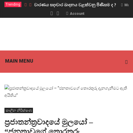
Trending
වාරණය සදාචාර ඛාදනය වළක්වනු පිණිසම ද ?
Marc
Account
MAIN MENU
කාලීන නිරීක්ෂණ
ප්‍රජාතන්ත්‍රවාදයේ මුලයෝ –
“ජනතාවගේ තොරතුරු