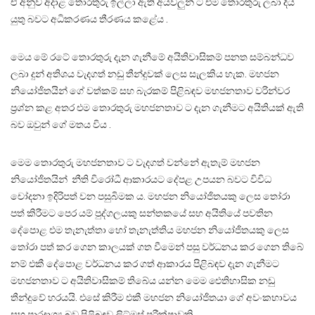
ඒ අනුව අදාළ තොරතුරු ඉල්ලා ඇති අයවලුන් ට එම තොරතුරු ලබා දිය
යුතු බවට අධිකරණය තීරණය කළේය .
මෙය මේ රටේ තොරතුරු දැන ගැනීමේ අයිතිවාසිකම් පනත සම්බන්ධව
ලබා දුන් අතිශය වැදගත් නඩු තීන්දුවක් ලෙස සැලකිය හැක. මහජන
නියෝජිතයින් ගේ වත්කම් සහ බැරකම් පිළිබඳව මහජනතාව වරින්වර
ප්‍රශ්න කළ අතර එම තොරතුරු මහජනතාව ට දැන ගැනීමට අයිතියක් ඇති
බව ඔවුන් ගේ මතය විය .
මෙම තොරතුරු මහජනතාව ට වැදගත් වන්නේ ඇතැම් මහජන
නියෝජිතයින් නීති විරෝධී ආකාරයට දේපළ උපයන බවට විවිධ
චෝදනා ඉදිරිපත් වන පසුබිමක ය. මහජන නියෝජිතයකු ලෙස තෝරා
පත් කිරීමට පෙර යම් පුද්ගලයකු සන්තකයේ සහ අයිතියේ පවතින
දේපොළ එම තැනැත්තා හෝ තැනැත්තිය මහජන නියෝජිතයකු ලෙස
තෝරා පත් කර ගෙන කාලයක් ගත වීමෙන් පසු වර්ධනය කර ගෙන තිබේ
නම් එකී දේපොළ වර්ධනය කර ගත් ආකාරය පිළිබඳව දැන ගැනීමට
මහජනතාව ට අයිතිවාසිකම් තිබේය යන්න මෙම ඓතිහාසික නඩු
තීන්දුවේ හරයයි. එසේ කිරීම එකී මහජන නියෝජිතයා ගේ අවංකභාවය
සහ පාරදෘශ්‍ය බව පිළිබඳව ලිට්මස් පරීක්ෂාවකි.