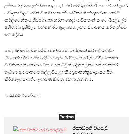
ප්‍රජාතන්ත්‍රවාදය සුරක්ෂිත කළ හැකි එක් මෙවලමකි. ඒ කෙසේ යත් දූෂණ
චෝදනා වලට යටත් වන මහජන නියෝජිතයින් නිසැක වශයෙන් ම
පාර්ලිමේන්තු මැතිවරණයක් හරහා ගෙදර යැවිය හැකි ය. මේ සියල්ලේම
අනිවාර්ය ප්‍රතිඵලය වන්නේ රට තුළ යහපාලනය ස්ථාපනය කර ගැනීමට
මග පෑදීමය.
පොදු ජනතාව, තම වටිනා චන්දයෙන් තෝරාපත් කරගත් මහජන
නියෝජිතයින්, තමන් ඉදිරියේ ඇති නිරවද්‍ය තොරතුරු වලින් ජනතා
වංචනිකයින් තෝරා බේරා ගෙන ඔවුන් දේශපාලනයෙන් ඉවත්කර
තැබීමේ ආස්ථානයට තල්ලු වීම ලාංකීය ප්‍රජාතන්ත්‍රවාදය ස්ථාපිත
කිරීමේලා සාධනීය ලක්ෂණක් වනු නොඅනුමානය .
~ එස්.එම්.ජයසූරිය ~
Previous
ඒකාධිපති වියරුව