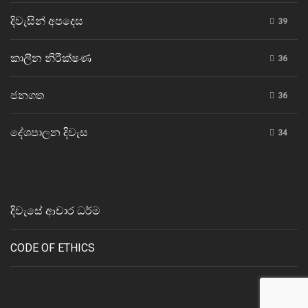
දිවැසින් අපදෙස
39
කාලීන නිරීක්ෂණ
36
ජනගත
36
දේශපාලන දිවැස
34
දිවැසේ ආචාර ධර්ම
CODE OF ETHICS