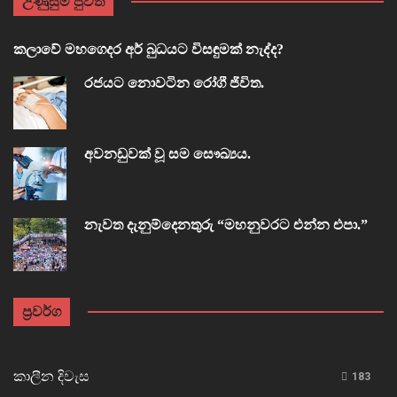
උණුසුම් පුවත්
කලාවේ මහගෙදර අර් බුධයට විසඳුමක් නැද්ද?
රජයට නොවටින රෝගී ජීවිත.
අවනඩුවක් වූ සම සෞඛ්‍යය.
නැවත දැනුම්දෙනතුරු “මහනුවරට එන්න එපා.”
ප්‍රවර්ග
කාලීන දිවැස
183