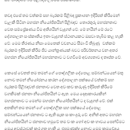
තවද එසේ තම වත්කම් සහ බැරකම් පිළිබඳ ප්‍රකාශන ඉදිරිපත් කිරීමෙන්
වැලකී සිටින මහජන නියෝජිතයින් පිළිබඳව තොරතුරු මහජනතාව
වෙත සම්ප්‍රේෂණය වීම අතිශයින් වැදගත් වේ. මේ නයින් මේ රටේ
දේශපාලන සංස්කෘතිය ඉතා වැදගත් ස්ථානයකට ඔසවා තැබීම කළ හැකි
වේ. මෙම තීරණය නිසා මෙතෙක් වචනයට සීමා වී තිබුණු වත්කම්
බැරකම් ඉදිරිපත් කිරීම ජීව යාන්ත්‍රණයක් බවට පරිවර්තනය වන අතර
මහජන නියෝජිතයින් මහජනතාව ට වගවීමේ අවශ්‍යතාව ද තෘප්ත වේ.
කෙසේ වෙතත් තම තමන් ගේ පෞද්ගලික දේපොළ සම්බන්ධයෙන් මතු
නොව තමන් නියෝජනය කරන දේශපාලන පක්ෂයේ වත්කම් සහ
බැරකම් පිළිබඳවත් ජනතාව වෙත අවංකව කරුණු ඉදිරිපත් කිරීමේ
වගකීමක් ජනතා නියෝජිතයින් ට ඇත. මෙය දෙආකාරයකින්
මහජනතාව ට මෙන්ම මහජන නියෝජිතයින් ට ද වැදගත් වේ. එක්
අතකින් තම තමන් ගේ පෞද්ගලික සහ පක්ෂයේ දේපොළ
සම්බන්ධයෙන් ජනතාව ට ඇති සැක සංකා දුරු වේ. අනිත් අතට මහජන
නියෝජිතයින් ට ජනතාව හමුවේ තම වංක හෝ අවංක භාවය පෙන්වීමට
මෙය අවස්ථාවක් කර ගත හැකි ය. එපමණක්ද නොව මෙම ක්‍රමවේදය