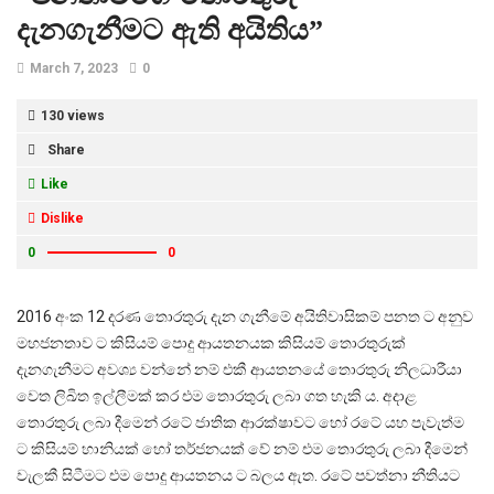
දැනගැනීමට ඇති අයිතිය”
March 7, 2023
0
130 views
Share
Like
Dislike
0
0
2016 අංක 12 දරණ තොරතුරු දැන ගැනීමේ අයිතිවාසිකම් පනත ට අනුව
මහජනතාව ට කිසියම් පොදු ආයතනයක කිසියම් තොරතුරුක්
දැනගැනීමට අවශ්‍ය වන්නේ නම් එකී ආයතනයේ තොරතුරු නිලධාරීයා
වෙත ලිඛිත ඉල්ලීමක් කර එම තොරතුරු ලබා ගත හැකි ය. අදාළ
තොරතුරු ලබා දීමෙන් රටේ ජාතික ආරක්ෂාවට හෝ රටේ යහ පැවැත්ම
ට කිසියම් හානියක් හෝ තර්ජනයක් වේ නම් එම තොරතුරු ලබා දීමෙන්
වැලකී සිටීමට එම පොදු ආයතනය ට බලය ඇත. රටේ පවත්නා නීතියට