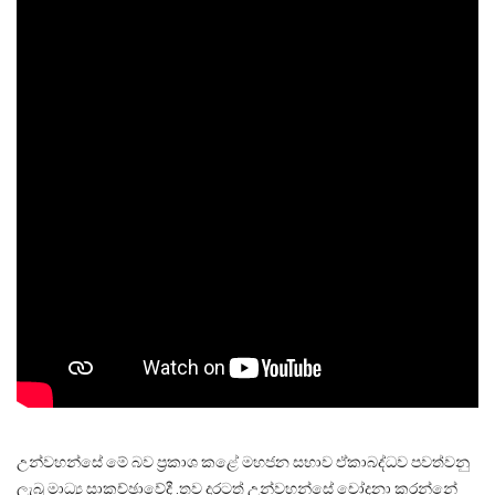
උන්වහන්සේ මේ බව ප්‍රකාශ කළේ මහජන සභාව ඒකාබද්ධව පවත්වනු
ලැබූ මාධ්‍ය සාකච්ඡාවේදී .තව දුරටත් උන්වහන්සේ චෝදනා කරන්නේ