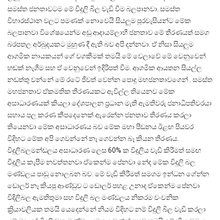
සමස්ත ජනතාවටම මේ විදුලි බිල වැඩි වීම බලපානවා. සමස්ත
විහාරස්ථාන වලට පමණක් නොවෙයි සියලුම පුරවැසියන්ට මේක
බලපානවා විශේෂයෙන්ම අඩු ආදායම්ලාභී ජනතාව මේ තීරණයත් සමග
බරපතල අර්බුදයකට මුහුණ දී ඇති බව අපි දන්නවා. ඒ නිසා සියලුම
ආගමික නායකයන් ගේ වගකීමක් තමයි මේ වෙලාවේ මේ වෙනුවෙන්
හඬක් නැගීම සහ ඒ වෙනුවෙන් ඉදිරිපත් වීම. ආගමික ආයතන සියල්ල
නඩත්තු වන්නේ මේ රටේ ජීවත් වෙන්න පොදු මහජනතාවගෙන් . සමස්ත
මහජනතාව ඒකමතික තීරණයකට ඇවිල්ල තියෙනව මේක
අසාධාරණයක් කියලා දේශපාලන ප්‍රධාන මැති ඇමතිවරු ජනාධිපතිවරයා
සහාය පල කරණ කීපදෙනෙක් ඇරෙන්න ජනතාව තීරණය කරලා
තියෙනවා මේක අසාධාරණය බව මේක මහා පීඩනය ඊළඟ පියවර
විදිහට මේක අපි ගෙවන්නේ නෑ ගෙවන්න බෑ කියන තීරණය.
විදුලිබලමන්ඩලය අසාධාරණ ලෙස 60% ක විදුලිය වැඩි කිරීමත් සමඟ
විදුලිය කැපීම නවත්තනවා ඒකෙන්ම පේනවා නේද මේක විදුලි බල
මණ්ඩලය පාඩු නොලබන බව. මේ වැඩි කිරීමත් සමගම ඉන්ධන ගේන්න
ඩොලර් නෑ කියපු ආණ්ඩුව ට ඩොලර් පහළ උනාද ඒකෙන්ම පේනවා
විදිලිබල ඇමතිතුමා සහ විදුලි බල මණ්ඩලය නිකරම වංචනික
ක්‍රියාවලියක තමයි යෙදෙන්නේ නියම විදිහට නම් විදුලි බිල වැඩි කරලා