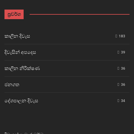
ප්‍රවර්ග
කාලීන දිවැස
183
දිවැසින් අපදෙස
39
කාලීන නිරීක්ෂණ
36
ජනගත
36
දේශපාලන දිවැස
34