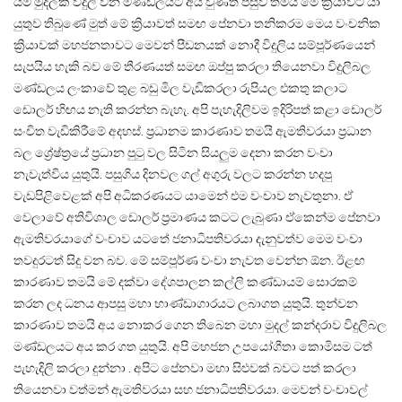
යම් මුදලක් විදුලි වන මණ්ඩලයට අය වුණත් පසුව තමයි මේ ක්‍රියාවට යා
යුතුව තිබුණේ මුත් මේ ක්‍රියාවත් සමඟ පේනවා තනිකරම මෙය වංචනික
ක්‍රියාවක් මහජනතාවට මෙවන් පීඩනයක් නොදී විදුලිය සම්පූර්ණයෙන්
සැපයිය හැකි බව මේ තීරණයත් සමඟ ඔප්පු කරලා තියෙනවා විදුලිබල
මණ්ඩලය ලංකාවේ තුළ බඩු මිල වැඩිකරලා රුපියල එකතු කලාට
ඩොලර් හිඟය නැති කරන්න බැහැ. අපි පැහැදිලිවම ඉදිරිපත් කළා ඩොලර්
සංචිත වැඩිකිරීමේ අදහස්. ප්‍රධානම කාරණාව තමයි ඇමතිවරයා ප්‍රධාන
බල ශ්‍රේෂ්ත්‍රයේ ප්‍රධාන පුටු වල සිටින සියලුම දෙනා කරන වංචා
නැවැත්විය යුතුයි. පසුගිය දිනවල ගල් අගුරු වලට කරන්න හදපු
වැඩපිළිවෙළක් අපි අධිකරණයට යාමෙන් එම වංචාව නැවතුනා. ඒ
වෙලාවේ අතිවිශාල ඩොලර් ප්‍රමාණය කටට ලැබුණා ඒකෙන්ම පේනවා
ඇමතිවරයාගේ වංචාව යටතේ ජනාධිපතිවරයා දැනුවත්ව මෙම වංචා
තවදුරටත් සිදු වන බව. මේ සම්පූර්ණ වංචා නැවත වෙන්න ඕන. ඊළඟ
කාරණාව තමයි මේ දක්වා දේශපාලන කල්ලි කණ්ඩායම් සොරකම්
කරන ලද ධනය ආපසු මහා භාණ්ඩාගාරයට ලබාගත යුතුයි. තුන්වන
කාරණාව තමයි අය නොකර ගෙන තිබෙන මහා මුදල් කන්දරාව විදුලිබල
මණ්ඩලයට අය කර ගත යුතුයි. අපි මහජන උපයෝගීතා කොමිසම ටත්
පැහැදිලි කරලා දුන්නා . අපිට පේනවා මහා සිළුවක් බවට පත් කරලා
තියෙනවා වත්මන් ඇමතිවරයා සහ ජනාධිපතිවරයා. මෙවන් වංචාවල්