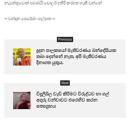
නැවත්තුවොත් පමණයි ඩොලර් ඉතිරි කරගත හැකි වන්නේ
~ චන්දන පෙරේරා -ගල්පාත ~
Previous
දුදන පාලකයෝ මැතිවරණය බන්දේසියක
තබා දෙන්නේ නැත, අපි මැතිවරණය
දිනාගත යුතුය.
Next
විදුලිබිල වැඩි කිරිමට විරුද්ධව හා ගල්
අගුරු වන්චාවට එරෙහිව කරන
සත්‍යග්‍රහය