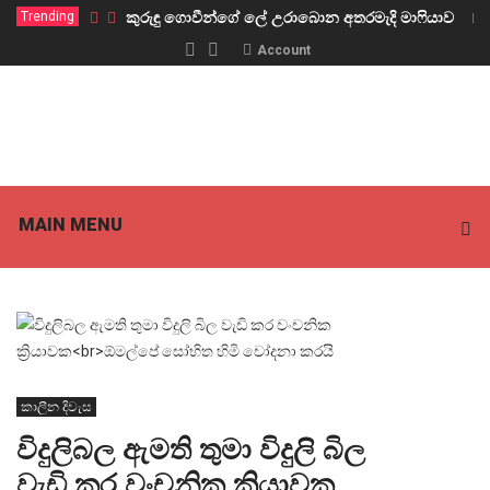
Trending
කුරුඳු ගොවීන්ගේ ලේ උරාබොන අතරමැදි මාෆියාව
Account
MAIN MENU
කාලීන දිවැස
විදුලිබල ඇමති තුමා විදුලි බිල
වැඩි කර වංචනික ක්‍රියාවක