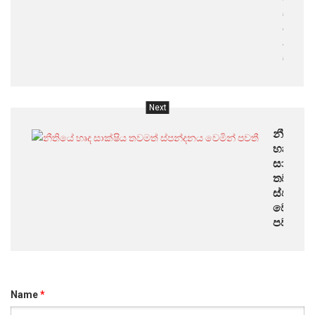
සහ
සේපා
අමරසි
සලකු
Next
නීතියේ
හෘද
සාක්ෂිය
තවමත්
ස්පන්ද
වෙමින්
පවතී
Name
*