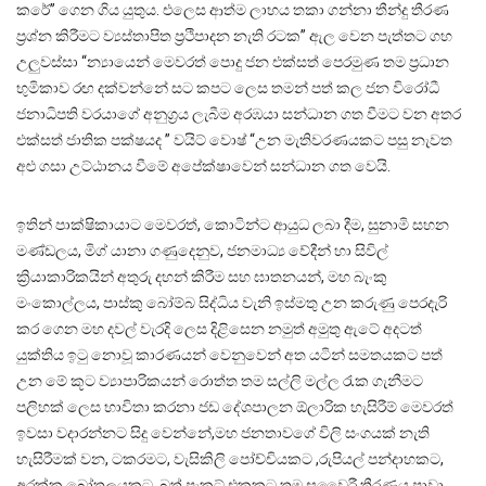
කරේ” ගෙන ගිය යුතුය. එලෙස ආත්ම ලාභය තකා ගන්නා තීන්දු තීරණ
ප්‍රශ්න කිරීමට ව්‍යස්තාපිත ප්‍රථිපාදන නැති රටක” ඇල වෙන පැත්තට ගහ
උලුවස්සා “න්‍යායෙන් මෙවරත් පොදු ජන එක්සත් පෙරමුණ තම ප්‍රධාන
භුමිකාව රඟ දක්වන්නේ සට කපට ලෙස තමන් පත් කල ජන විරෝධී
ජනාධිපති වරයාගේ අනුග්‍රය ලැබීම අරඹයා සන්ධාන ගත වීමට වන අතර
එක්සත් ජාතික පක්ෂයද ” වයිට් වොෂ් “උන මැතිවරණයකට පසු නැවත
අළු ගසා උට්ඨානය වීමේ අපේක්ෂාවෙන් සන්ධාන ගත වෙයි.
ඉතින් පාක්ෂිකායාට මෙවරත්, කොටින්ට ආයුධ ලබා දීම, සුනාමි සහන
මණ්ඩලය, මිග් යානා ගණුදෙනුව, ජනමාධ්‍ය වේදීන් හා සිවිල්
ක්‍රියාකාරිකයින් අතුරු දහන් කිරීම සහ ඝාතනයන්, මහ බැංකු
මංකොල්ලය, පාස්කු බෝම්බ සිද්ධිය වැනි ඉස්මතු උන කරුණු පෙරදැරි
කර ගෙන මහ දවල් වැරදි ලෙස දිළිසෙන නමුත් අමුතු ඇටේ අදටත්
යුක්තිය ඉටු නොවූ කාරණයන් වෙනුවෙන් අත යටින් සමතයකට පත්
උන මේ කූට ව්‍යාපාරිකයන් රොත්ත තම සල්ලි මල්ල රැක ගැනීමට
පලිහක් ලෙස භාවිතා කරනා ජඩ දේශපාලන ඕලාරික හැසිරීම් මෙවරත්
ඉවසා වදාරන්නට සිදු වෙන්නේ,මහ ජනතාවගේ විලි සංගයක් නැති
හැසිරීමක් වන, ටකරමට, වැසිකිලි පෝච්චියකට ,රුපියල් පන්දාහකට,
අරක්කු බෝතලයකට, බත් පැකට් එකකට තම සවෛරී තීරණය පාවා