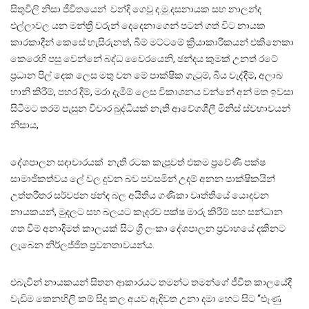
සිතුවිලි නිසා ජීවිතයෙන් වන්දි ගෙවූ ද.මූ.දසනායක සහ නාලන්ද
එල්ලාවල යන මන්ත්‍රී වරුන් දෙදෙනාගෙන් පටන් ගත් විට නායක
කාරකාදීන් කෙසේ හැසිරුනත්, බිම් මට්ටමේ ක්‍රියාකාරිකයන් එකිනෙකා
කෙරෙහි පසු වෙන්නේ බද්ධ වෛරයෙනි, ඡන්දය කුමක් උනත් රටේ
ප්‍රධාන පිල් දෙක ලෙස මතු වන මේ පාක්ෂික ගැටුම්, බිය වැද්දීම්, අලාබ
හානි කිරීම්, පහර දීම්, මරා දැමීම් ලෙස විකාශනය වන්නේ අන් මත ඉවසා
සිටීමට තරම් පැසුන විචාර බුද්ධියක් නැති ආවේගශීලී මිනිස් ස්වභාවයන්
නිසාය,
දේශපාලන සදාචාරයක් නැති රටක කැපුවත් එකම ප්‍රවේණී පක්ෂ
සාමාජිකත්වය ලේ වල දුවන බව පවසමින් උදම් අනන පාක්ෂිකයින්
උත්තරීතර සර්වජන ඡන්ද බල අයිතිය ගණිකා වෘත්තියේ යොදවන
නායකයන්, මුදලට සහ බලයට කෑදරව පක්ෂ මාරු කිරීම් සහ සන්ධාන
ගත වීම් අනාදිමත් කාලයක් සිට ශ්‍රී ලංකා දේශපාලන ප්‍රවාහයේ දකිනට
ලැබෙන නිර්ලජ්ජිත ප්‍රවනතාවයන්ය.
එබැවින් නායකයන් සිතන ආකාරයට තමන්ට තමන්ගේ ජීවිත කාලයේදී
වැඩිම කෙනහිලි කම් සිදු කල අයව ඇඳිවත උනා දමා හෙට සිට “ළූණු