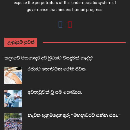
expose the perpetrators of this undemocratic system of
governance that hinders human progress.
උණුසුම් පුවත්
කලාවේ මහගෙදර අර් බුධයට විසඳුමක් නැද්ද?
රජයට නොවටින රෝගී ජීවිත.
අවනඩුවක් වූ සම සෞඛ්‍යය.
නැවත දැනුම්දෙනතුරු “මහනුවරට එන්න එපා.”