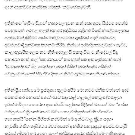
දෙන අසන්විධානාත්මක යටහත් කම හේතුවෙනී.
ඉතින් මේ “බැරි බැරියාව” නහර වල දුවන කන් කොතරම් සිස්ටම් චේන්ජ්
වෙනුවෙන් අරගල කලත් බහුතර බුද්ධිමය මැදිහත් වීමකින් දේශපාලනය
සදාචාරවත් කිරීමට පක්ෂ මාරුව සග එක දැක්මක් නැති පක්ෂ වල
අවස්ථාවාදී සන්ධාන තහනම් කිරීම, නිතියේ පරමාදිපත්‍යය ඔසවා තැබීම,
කාලානුරූපිත ලෙස නව නීති රෙගුලාසි එකතු වීම, වැනි දේවල් සිදු
නොවන තාක් කල් “ජහ මනයාට” තම හදුන් පත අකමැත්තෙන් හෝ
“වාවාගන්නට” සිදු වෙන්නෙ තමන් විසින් තමන්ගේම අයිතින්
වෙනුවෙන් පෙනී සිට ඒවා දිනා ගැනීමට ඇති නොහැකියාව නිසාය.
ඉතින් ප්‍රිය සකිය, මේ ප්‍රස්තුතය තුලම අපිට මොනවට ජනිත වන්නේ අදම
වෙනස් කර නොගත්තොත් රටේ සදා කල් නලලේ කෙටූ දේශපාලන
ඉරණම විග්‍රහ කෙරෙන ආකාරයයි. ලෝකය පිලිගත් මතයක් වන “නරක
මිනිසුන්ගේ ක්‍රියාන්විතයට වඩා හොඳ මිනිසුන්ගේ නිහඩතාවය
භයානකයි “යන්න සිහිපත් කරවමින් මේ අන්ධ බාල ක්‍රියා සදහා
නැවතීමේ තිත තැබීමට මෙවර අපගේ අන්තිම සහ සුදුසුම අවස්ථාව යැයි
තරයේ අදිටන් කර ගෙන, පුලුල් බුද්ධිමය පෙරමුණකින් මේ ගණිකාමය