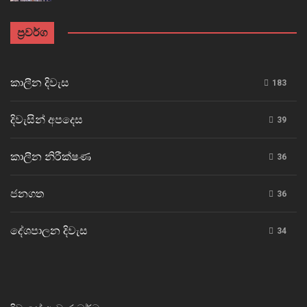
ප්‍රවර්ග
කාලීන දිවැස
183
දිවැසින් අපදෙස
39
කාලීන නිරීක්ෂණ
36
ජනගත
36
දේශපාලන දිවැස
34