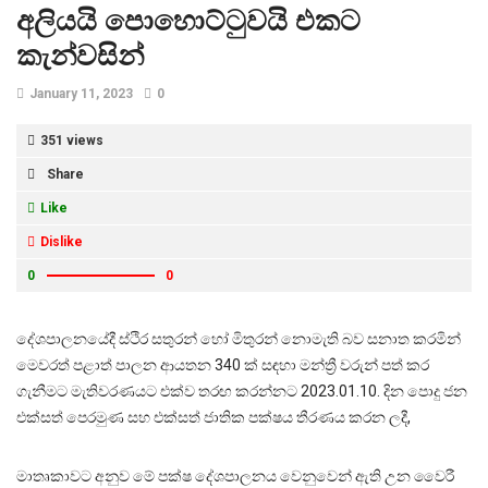
අලියයි පොහොට්ටුවයි එකට
කැන්වසින්
January 11, 2023
0
351 views
Share
Like
Dislike
0
0
දේශපාලනයේදී ස්ථිර සතුරන් හෝ මිතුරන් නොමැති බව සනාත කරමින්
මෙවරත් පළාත් පාලන ආයතන 340 ක් සඳහා මන්ත්‍රී වරුන් පත් කර
ගැනීමට මැතිවරණයට එක්ව තරඟ කරන්නට 2023.01.10. දින පොදු ජන
එක්සත් පෙරමුණ සහ එක්සත් ජාතික පක්ෂය තීරණය කරන ලදී,
මාතෘකාවට අනුව මේ පක්ෂ දේශපාලනය වෙනුවෙන් ඇති උන වෛරී