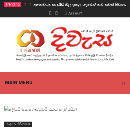
Trending
අත්‍යාවශ්‍ය භාණ්ඩ මිල ඉහල යෑමෙන් තව තවත් පීඩ
Account
MAIN MENU
කාලීන නිරීක්ෂණ