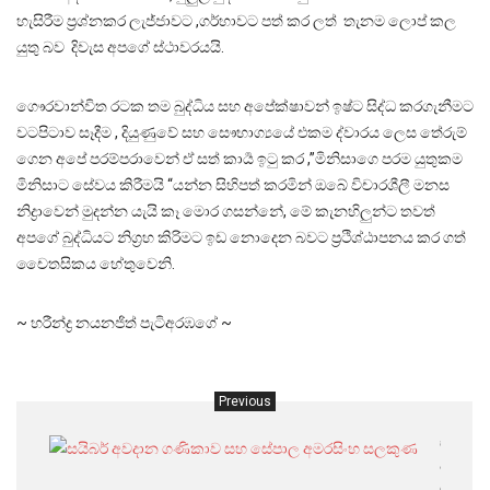
හැසිරීම ප්‍රශ්නකර ලැජ්ජාවට ,ගර්හාවට පත් කර ලත් තැනම ලොප් කල
යුතු බව දිවැස අපගේ ස්ථාවරයයි.
ගෞරවාන්විත රටක තම බුද්ධිය සහ අපේක්ෂාවන් ඉෂ්ට සිද්ධ කරගැනීමට
වටපිටාව සෑදීම , දියුණුවේ සහ සෞභාග්‍යයේ එකම ද්වාරය ලෙස තේරුම්
ගෙන අපේ පරම්පරාවෙන් ඒ සත් කාර්‍ය ඉටු කර ,”මිනිසාගෙ පරම යුතුකම
මිනිසාට සේවය කිරීමයි “යන්න සිහිපත් කරමින් ඔබේ විචාරශීලී මනස
නිද්‍රාවෙන් මුදන්න යැයි කෑ මොර ගසන්නේ, මේ කැනහිලුන්ට තවත්
අපගේ බුද්ධියට නිග්‍රහ කිරිමට ඉඩ නොදෙන බවට ප්‍රථිශ්ඨාපනය කර ගත්
චෛතසිකය හේතුවෙනි.
~ හරීන්ද්‍ර නයනජිත් පැටිඅරඹගේ ~
Previous
සයිබර්
අවදා
ගණික