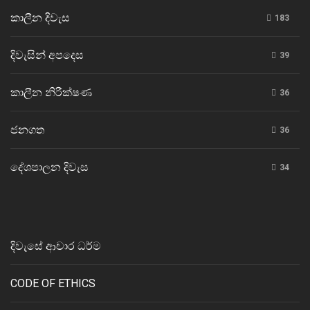
කාලීන දිවැස
183
දිවැසින් අපදෙස
39
කාලීන නිරීක්ෂණ
36
ජනගත
36
දේශපාලන දිවැස
34
දිවැසේ ආචාර ධර්ම
CODE OF ETHICS