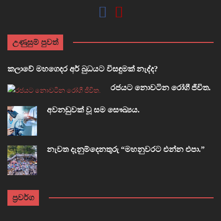
උණුසුම් පුවත්
කලාවේ මහගෙදර අර් බුධයට විසඳුමක් නැද්ද?
රජයට නොවටින රෝගී ජීවිත.
අවනඩුවක් වූ සම සෞඛ්‍යය.
නැවත දැනුම්දෙනතුරු “මහනුවරට එන්න එපා.”
ප්‍රවර්ග