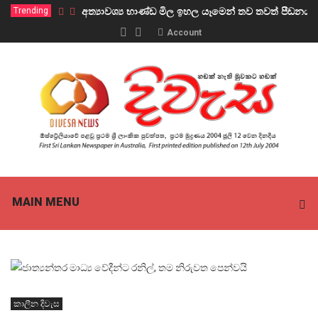
Trending
අත්‍යාවශ්‍ය භාණ්ඩ මිල ඉහල යෑමෙන් තව තවත් පීඩ
Account
MAIN MENU
කාලීන දිවැස