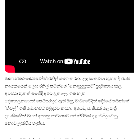
ජාත්‍යන්තර මාධ්‍යවේදීන් රනිල් සමග කරනා ලද සාකච්චා තුනකදී, රාජ්‍ය
නායකයෙක් ලෙස රනිල් තමන්ගේ “නොසුදුසුකම” ප්‍රදර්ශනය කල
අවස්ථා තුනක් මෙහිදී අපට දැකබලා ගත හැක.
දේශපාලනයෙන් තෙම්පරාදුවී ඇති ඔහු, මාධ්‍යවේදීන් ඉදිරියේ තමන්ගේ
“හිවල් ” ගති මොනවට එළිදරව් කරනා අතරම, ජාතියක් ලෙස ශ්‍රී
ලාංකිකයින් මහත් අපහසු තාවයකට පත් කිරීමක් ද ඉන් සිදුවෙනු
නොවැලක්විය හැකිය.