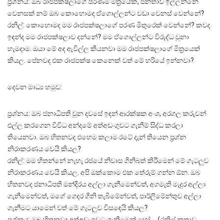
ප්‍රශ්නය: ඔබ රාජපක්ෂලාගේ පරණම මිත්‍රයෙක්, ජනතාව ඉල්ලන්නේ
වෙනසක් නම් ඔබ කොහොමද ඒගොල්ලන්ට වඩා වෙනස් වෙන්නේ?
රනිල්: කොහොමද මම රාජපක්ෂලාගේ පරණ මිතුරෙක් වෙන්නේ? කවද
ඉඳන්ද මම රාජපක්ෂලාව දන්නේ? මම ඒගොල්ලන්ට විරුද්ධ වුනා
හැමදාම. ඔයා මේ අද ඇවිල්ල කියනවා මම රාජපක්ෂලාගේ මිත්‍රයෙක්
කියල. පේනවද එක රාජපක්ෂ කෙනෙක් වත් මේ හරියේ ඉන්නවා?
දෙවන මාධ්‍ය හමුව:
ප්‍රශ්නය: ඔබ ජනාධිපති වුන දවසේ ඉඳන් ආරක්ෂක අංශ, අරගල කරුවන්
එල්ල කරගෙන විවිධ අන්දමේ අත්අඩංගුවට ගැනීම් සිද්ධ කරලා
තියෙනවා. ඔබ හිතනවද එහෙම කලාම රටේ දැන් තියෙන ප්‍රශ්න
නිරාකරණය වෙයි කියල?
රනිල්: මම හිතන්නේ නැහැ රජයේ නිවාස ගිනිබත් කිරීමෙන් මේ ගැටලුව
නිරාකරණය වෙයි කියල. අපි ඔක්කොම එක තේරුම් ගන්න ඕන. ඔබ
හිතනවද ජනාධිපති මන්දිරය අල්ලා ගැනීමෙන්වත්, අගමැති මැදුර අල්ලා
ගැනීමෙන්වත්, මගේ ගෙදර ගිනි තැබීමේන්වත්, පාර්ලිමේන්තුව අල්ලා
ගැනීමට යාමෙන් වත් මේ ගැටලුව විසඳෙයි කියල?
ප්‍රශ්නය: ඔබ හිතනවද අත්අඩංගුවට ගැනීමෙන් හෝ ….(රනිල් කතාව