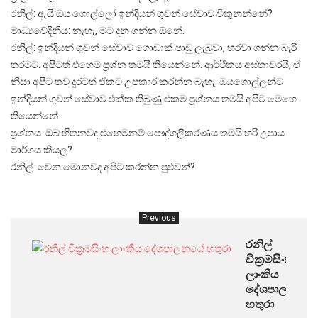
රනිල්: ඇයි ඔය ගොල්ලෝ ඉන්දියන් ගුවන් සේවාව විකුනන්නේ?
මාධ්‍යවේදිනිය: නැහැ, මට දන ගන්න ඕනේ.
රනිල්: ඉන්දියන් ගුවන් සේවාව ගොඩාක් පාඩු ලැබුවා, හරවා ගන්න බැරි
තරමට. අපිටත් එහෙම ප්‍රශ්න තමයි තියෙන්නේ. ආර්ථිකය අස්තාවරයි, ඒ
නිසා අපිට තව දුරටත් ඒකට උපකාර කරන්න බැහැ. ඔයගොල්ලන්ට
ඉන්දියන් ගුවන් සේවාව එක්ක තිබුණු එකම ප්‍රශ්නය තමයි අපිට මෙහෙ
තියෙන්නේ.
ප්‍රශ්නය: ඔබ හිතනවද එහෙමනම් පෞද්ගලිකරණය තමයි හරි උපාය
මාර්ගය කියල?
රනිල්: වෙන මොනවද අපිට කරන්න පුළුවන්?
Previous
රනිල්
වික්‍රමසිංහ
ලාංකීය
දේශපාලනයේ
හතුරා