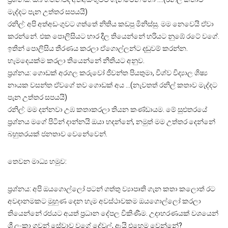
මැද්දට පැන උත්තර සපයයි)
රනිල්: අපි අත්අඩංගුවට ගත්තේ නිතිය කඩපු මිනිස්සු. මම නෙවෙයි ඒවා
කරන්නේ. එක පොලිසියට භාර දීල තියෙන්නේ හරියට නුඹේ රටේ වගේ.
ඉතින් පොලිසිය තීරණය කරලා ඒගොල්ලන්ට දඬුවම් කරන්න.
හැමදෙයක්ම කරලා තියෙන්නේ නීතියට අනුව.
ප්‍රශ්නය: ගොඩක් අරගල කරුවෝ ජීවන්ත පියතුමා, විශ්ව විද්‍යාල ශිෂ්‍ය
නායක වසන්ත ඒවගේ තව ගොඩක් අය …(නැවතත් රනිල් කතාව මැද්දට
පැන උත්තර සපයයි)
රනිල්: මම දන්නවා උඹ කතාකරලා තියන කණ්ඩායම. මේ සුළුතරයේ
ප්‍රශ්නය මගේ පිටින් දාන්නයි ඔයා හදන්නේ, නමුත් මම උත්තර දෙන්නේ
බහුතරයක් ජනතාව වෙනේවෙන්.
තෙවන මාධ්‍ය හමුව:
ප්‍රශ්නය: අපි ඔයගොල්ලෝ පටන් ගත්තු ව්‍යාපෘති ගැන කතා කලොත් රට
අවදානමකට මුහුණ දෙන හැම අවස්ථාවකම ඔයගොල්ලෝ කරලා
තියෙන්නේ රජයට අයත් ප්‍රධාන දේපල විකිණීම. උදාහරණයක් වශයෙන්
ශ්‍රී ලංකා ගුවන් සේවාව වගේ දේවල්, ඇයි එහෙම වෙන්නේ?