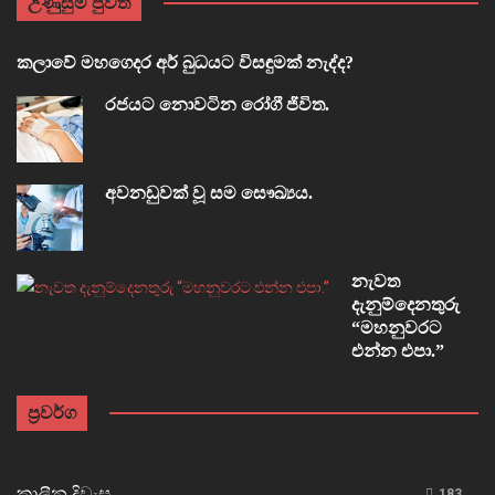
උණුසුම් පුවත්
කලාවේ මහගෙදර අර් බුධයට විසඳුමක් නැද්ද?
රජයට නොවටින රෝගී ජීවිත.
අවනඩුවක් වූ සම සෞඛ්‍යය.
නැවත
දැනුම්දෙනතුරු
“මහනුවරට
එන්න එපා.”
ප්‍රවර්ග
කාලීන දිවැස
183