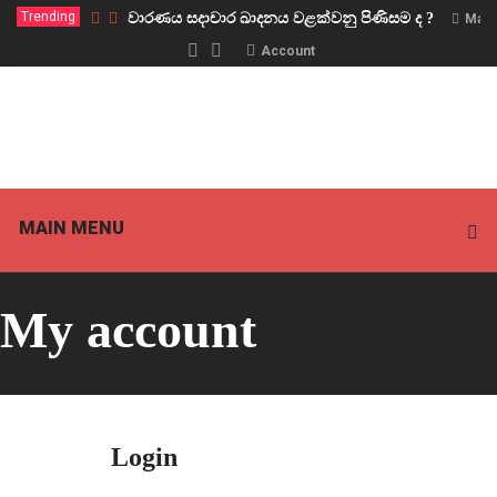
Trending
වාරණය සදාචාර ඛාදනය වළක්වනු පිණිසම ද ?
Marc
Account
MAIN MENU
My account
Login