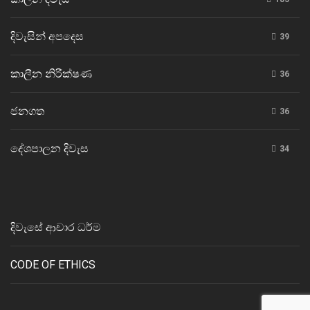
දිවැසින් අපදෙස
39
කාලීන නිරීක්ෂණ
36
ජනගත
36
දේශපාලන දිවැස
34
දිවැසේ ආචාර ධර්ම
CODE OF ETHICS