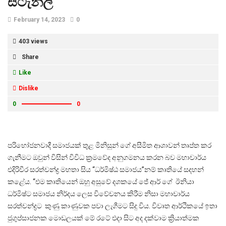
ස්ටැන්ලි
February 14, 2023
0
403 views
Share
Like
Dislike
0
0
පරිභෝජනවාදී සමාජයක් තුළ මිනිසුන් ගේ අසීමිත ආශාවන් තෘප්ත කර
ගැනීමට ඔවුන් විසින් විවිධ ක්‍රමවේද අනුගමනය කරන බව මහාචාර්ය
එදිරිවීර සරත්චන්ද්‍ර මහතා සිය “ධර්මිෂ්ඨ සමාජය”නම් කෘතියේ සදහන්
කළේය. “එම කෘතියෙන් ඔහු අසුවේ දශකයේ ජේ ආර් ගේ ඊනියා
ධර්මිෂ්ට සමාජය නිර්දය ලෙස විවේචනය කිරීම නිසා මහාචාර්ය
සරත්චන්ද්‍රට කුණු කාණුවක පවා ලැගීමට සිදු විය. විවෘත ආර්ථිකයේ ඉතා
ජුගුප්සාජනක මොඩලයක් මේ රටේ එදා සිට අද දක්වාම ක්‍රියාත්මක