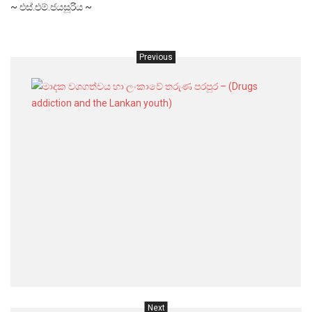
~ එස්.එම්.ජයසූරිය ~
Previous
මාදක
වශගත
හා
ලංකා
තරුණ
පරපුර
–
(Drug
addict
and
the
Lanka
youth)
Next