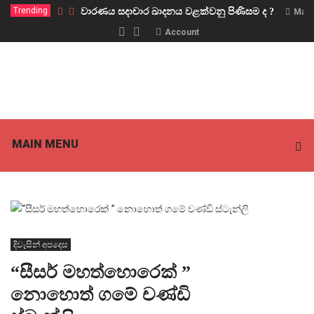
Trending
වාරණය සදාචාර ඛාදනය වළක්වනු පිණිසම ද ?
Marc
Account
MAIN MENU
දිවැසින් අපදෙස
“සීසර් මහත්හොරෙක් ”
නොහොත් ගමේ චණ්ඩි