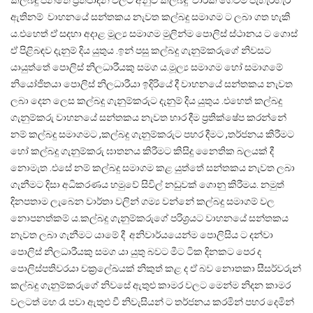
කල්බදු පනතේ ප්‍රතිපාදන වලට අනුව කල්බදු වාරික ගෙවීම පැහැරහැර
ඇතිනම් වාහනයේ සන්තකය නැවත කල්බදු සමාගම ට ලබා ගත හැකි
ය.එහෙත් ඒ සදහා අදාළ මූල්‍ය සමාගම මුලින්ම පොලිස් ස්ථානය ට ගොස්
ඒ පිළිබඳව දැනුම් දිය යුතුය .ඉන් පසු කල්බදු ගැනුම්කරුගේ නිවසට
යායුත්තේ පොලිස් නිලධාරීයකු සමග ය.මූල්‍ය සමාගම හෝ සමාගමේ
නියෝජිතයා පොලිස් නිලධාරීයා ඉදිරියේ දී වාහනයේ සන්තකය නැවත
ලබා දෙන ලෙස කල්බදු ගැනුම්කරුට දැනුම් දිය යුතුය .එහෙත් කල්බදු
ගැනුම්කරු වාහනයේ සන්තකය නැවත භාර දීම ප්‍රතික්ෂේප කරන්නේ
නම් කල්බදු සමාගමට ,කල්බදු ගැනුම්කරුට පහර දීමට ,තර්ජනය කිරීමට
හෝ කල්බදු ගැනුම්කරු ඝාතනය කිරීමට කිසිදු නෛතික බලයක් දී
නොමැත .එසේ නම් කල්බදු සමාගම කළ යුත්තේ සන්තකය නැවත ලබා
ගැනීමට දිසා අධිකරණය හමුවේ සිවිල් නඩුවක් ගොනු කිරීමය. නමුත්
දිනපතාම ලැබෙන වාර්තා වලින් ගම්‍ය වන්නේ කල්බදු සමාගම් වල
නොපනත්කම්‍ ය.කල්බදු ගැනුම්කරුගේ පරිශ්‍රයට වාහනයේ සන්තකය
නැවත ලබා ගැනීමට යාමේ දී අනිවාර්යයෙන්ම පොලිසිය ට දන්වා
පොලිස් නිලධාරීයකු සමග යා යුතු බවට මීට ටික දිනකට පෙර ද
පොලිස්පතිවරයා චක්‍රලේඛයක් නිකුත් කළ ද ඒ බව නොතකා සීසර්වරුන්
කල්බදු ගැනුම්කරුගේ නිවසේ ඇතුළු කාමර වලට මෙන්ම නිදන කාමර
වලටත් මහ රෑ පවා ඇතුළු වී නිවැසියන් ට තර්ජනය කරමින් පහර දෙමින්