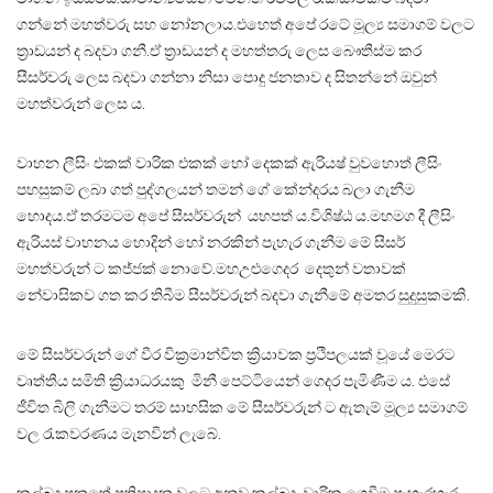
ගන්නේ මහත්වරු සහ නෝනලාය.එහෙත් අපේ රටේ මූල්‍ය සමාගම් වලට
ත්‍රාඩයන් ද බදවා ගනී.ඒ ත්‍රාඩයන් ද මහත්තරු ලෙස බෞතීස්ම කර
සීසර්වරු ලෙස බදවා ගන්නා නිසා පොදු ජනතාව ද සිතන්නේ ඔවුන්
මහත්වරුන් ලෙස ය.
වාහන ලීසිං එකක් වාරික එකක් හෝ දෙකක් ඇරියෂ් වුවහොත් ලීසිං
පහසුකම් ලබා ගත් පුද්ගලයන් තමන් ගේ කේන්දරය බලා ගැනීම
හොදය.ඒ තරමටම අපේ සීසර්වරුන් යහපත් ය.විශිෂ්ඨ ය.මහමග දී ලීසිං
ඇරියස් වාහනය හොදින් හෝ නරකින් පැහැර ගැනීම මේ සීසර්
මහත්වරුන් ට කජ්ජක් නොවේ.මහඋළුගෙදර දෙතුන් වතාවක්
නේවාසිකව ගත කර තිබීම සීසර්වරුන් බදවා ගැනීමේ අමතර සුදුසුකමකි.
මේ සීසර්වරුන් ගේ වීර වික්‍රමාන්විත ක්‍රියාවක ප්‍රථිපලයක් වූයේ මෙරට
වෘත්තීය සමිති ක්‍රියාධරයකු මිනී පෙට්ටියෙන් ගෙදර පැමිණීම ය. එසේ
ජීවිත බිලි ගැනීමට තරම් සාහසික මේ සීසර්වරුන් ට ඇතැම් මූල්‍ය සමාගම්
වල රැකවරණය මැනවින් ලැබේ.