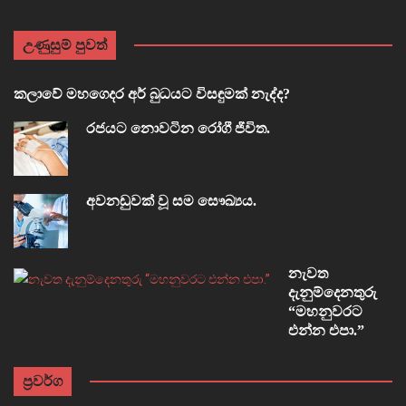
උණුසුම් පුවත්
කලාවේ මහගෙදර අර් බුධයට විසඳුමක් නැද්ද?
රජයට නොවටින රෝගී ජීවිත.
අවනඩුවක් වූ සම සෞඛ්‍යය.
නැවත
දැනුම්දෙනතුරු
“මහනුවරට
එන්න එපා.”
ප්‍රවර්ග