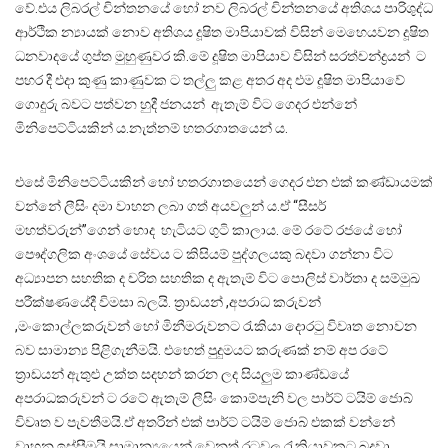
වේ.එය ලිබරල් චින්තනයේ හෝ නව ලිබරල් චින්තනයේ අතිශය පාරිශුද්ධ
ආර්ථික න්‍යායක් නොව අතිශය දූෂිත මාපියාවක් විසින් මෙහෙයවන දූෂිත
ධනවාදයේ ගුප්ත මුහුණුවර කි.මේ දූෂිත මාපියාව විසින් සරත්චන්ද්‍රයන් ට
පහර දී එදා කුණු කාණුවක ට තල්ලු කළ අතර අද එම දූෂිත මාපියාවේ
ගොදුරු බවට පත්වන හුදී ජනයන් ඇතැම් විට ගෙදර එන්නේ
මිනිපෙට්ටියකින් ය.නැත්නම් හතරගාතයෙන් ය.
එසේ මිනිපෙට්ටියකින් හෝ හතරගාතයෙන් ගෙදර එන එක් කණ්ඩායමක්
වන්නේ ලීසිං දමා වාහන ලබා ගත් අයවලුන් ය.ඒ “සීසර්
මහත්වරුන්”ගෙන් හොද හැටියට ගුටි කාලාය. මේ රටේ රජයේ හෝ
පෞද්ගලික අංශයේ සේවය ට කිසියම් පුද්ගලයකු බදවා ගන්නා විට
අධ්‍යාපන සහතික ද චරිත සහතික ද ඇතැම් විට පොලිස් වාර්තා ද සම්මුඛ
පරීක්ෂණයේදී විමසා බලයි. ත්‍රාඩයන් ,අපරාධ කරුවන්
,මංකොල්ලකරුවන් හෝ මිනීමරුවනට රැකියා දොරටු විවෘත නොවන
බව සාමාන්‍ය පිළිගැනීමයි. එහෙත් පුදුමයට කරුණක් නම් අප රටේ
ත්‍රාඩයන් ඇතුළු උක්ත සදහන් කරන ලද සියලුම කාණ්ඩයේ
අපරාධකරුවන් ට රටේ ඇතැම් ලීසිං කොම්පැනි වල පාර්ට් ටයිම් ජොබ්
විවෘත ව පැවතීමයි.ඒ අතරින් එක් පාර්ට් ටයිම් ජොබ් එකක් වන්නේ
වාහන ඉස්සීමයි.සාමාන්‍යයෙන් වෙනත් රටවල රැකියාවකට බදවා