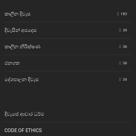
කාලීන දිවැස
183
දිවැසින් අපදෙස
39
කාලීන නිරීක්ෂණ
36
ජනගත
36
දේශපාලන දිවැස
34
දිවැසේ ආචාර ධර්ම
CODE OF ETHICS