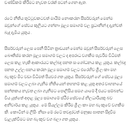
චණ්ඩිකම් කිරීමට නැවත වරක් පටන් ගෙන ඇත.
රටේ නීතිය තුට්ටුවකටවත් මායිම් නොකරන සීසර්වරුන් මෙන්ම
ඔවුන්ගේ සේවය කුලියට ගන්නා මූල්‍ය සමාගම් වල ප්‍රධානීන් ද දැන්වත්
බැද දැමිය යුතුය .
සීසර්වරුන් ලෙස පෙනී සිටින ත්‍රාඩයන් මෙන්ම ඔවුන් සීසර්වරුන් ලෙස
බෞතීස්ම කරන මූල්‍ය සමාගම් වලට ද අපරාධ වගකීම පැවරීම විධිමත්
ලෙස කළ හැකි ආකාරයට කල්බදු පනත සංශෝධනය කළ යුතුය. කල්බදු
පනත උල්ලංඝනය කරන මූල්‍ය සමාගම් වලට එරෙහිව ශ්‍රී ලංකා මහ
බැංකුව මීට වඩා විධිමත් පියවර ගත යුතුය. සීසර්වරුන් ගේ සේවය මූල්‍ය
සමාගම් වලට ලබා ගැනීම නීතියෙන් තහනම් කළ යුතු අතර වාහනයේ
සන්තකය නැවත ලබා ගැනීමට පොලිසිය සමග යාමේ දී එයට සම්බන්ධ
විය යුත්තේ අදාළ මූල්‍ය සමාගමේ ස්ථිර සේවයේ නිලධාරීයකු බව
අනිවාර්ය කළ යුතුය . මේ සියල්ලම කිරීම ශ්‍රී ලංකා මහ බැංකුවේ වගකීම
කි. කොටින් ම ලීසිං නිසා මේ රටේ තවදුරටත් මනුෂ්‍ය ඝාතන සිදුවීම
වැලැක්වීමට මහ බැංකුව වග බලා ගත යුතුය .