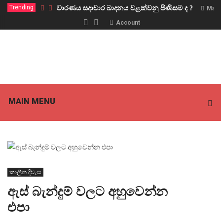
Trending
වාරණය සදාචාර ඛාදනය වළක්වනු පිණිසම ද ?
Marc
Account
MAIN MENU
කාලීන දිවැස
ඇස් බැන්දුම් වලට අහුවෙන්න
එපා