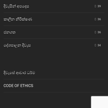
දිවැසින් අපදෙස
39
කාලීන නිරීක්ෂණ
36
ජනගත
36
දේශපාලන දිවැස
34
දිවැසේ ආචාර ධර්ම
CODE OF ETHICS