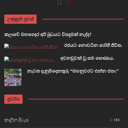
උණුසුම් පුවත්
කලාවේ මහගෙදර අර් බුධයට විසඳුමක් නැද්ද?
රජයට නොවටින රෝගී ජීවිත.
අවනඩුවක් වූ සම සෞඛ්‍යය.
නැවත දැනුම්දෙනතුරු “මහනුවරට එන්න එපා.”
ප්‍රවර්ග
කාලීන දිවැස
183